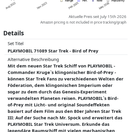
- Im Cockpit ist Platz für zwei Figuren
- Mit Bodenplatte zum Aufstellen sowie Haken und Kordeln
zum Aufhängen
Aktuelle Preis seit July 15th 2026
- Bodenplatte mit Aufbewahrungsfach für die
Amazon pricing is not included in price tracking/graph
Monitorscheiben
Details
Elektronische Features:
- Elektronikmodul im Heckbereich mit vier Tastenfunktionen:
Set Titel
Grüne Taste: Einschaltknopf und Ambiente-Modus
PLAYMOBIL 71089 Star Trek - Bird of Prey
Schwarze Taste: Feuersequenz
Alternative Beschreibung
Silberne Taste: Wiedergabe klingonischer Ausrufe
Mit dem neuen Star Trek Schiff von PLAYMOBIL -
Blaue Taste: Antriebssounds und -effekte
Commander Kruge`s klingonischer Bird-of-Prey -
- Mit versteckter Klappe im Rumpf für den USB-C Anschluss
können Star Trek Fans zu verschiedenen Welten der
- Automatische Abschaltung des Raumschiffs im
Föderation, dem klingonischen Imperium oder
Dauerstrombetrieb nach zwei Stunden
sogar zu dem durch das Genesis-Experiment
- Mit vier verschiedenen Monitorscheiben zum Abspielen von
verwandelten Planeten reisen. PLAYMOBIL`s Bird-
Licht- und Soundsquenzen
of-Prey mit Licht- und original Soundeffekten
Graphik Monitor 1: U.S.S. Enterprise
basiert auf dem Film aus den 80er Jahren Star Trek
Graphik Monitor 2: Kirk
III: Auf der Suche nach Mr. Spock und erweitert das
Graphik Monitor 3: U.S.S. Grissom
PLAYMOBIL Star Trek Universum. Erkunde das
Graphik Monitor 4: Genesis Device
legendäre Raumschiff mit vielen mechanischen