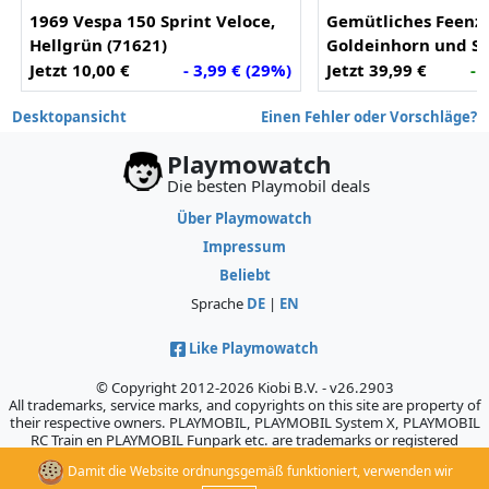
1969 Vespa 150 Sprint Veloce,
Gemütliches Feenz
Hellgrün (71621)
Goldeinhorn und Sta
Jetzt 10,00 €
- 3,99 € (29%)
Jetzt 39,99 €
- 
Desktopansicht
Einen Fehler oder Vorschläge?
Playmowatch
Die besten Playmobil deals
Über Playmowatch
Impressum
Beliebt
Sprache
DE
|
EN
Like Playmowatch
© Copyright 2012-2026 Kiobi B.V. - v26.2903
All trademarks, service marks, and copyrights on this site are property of
their respective owners. PLAYMOBIL, PLAYMOBIL System X, PLAYMOBIL
RC Train en PLAYMOBIL Funpark etc. are trademarks or registered
trademarks of Geobra Brandstätter GmbH & Co. KG., which does not
Damit die Website ordnungsgemäß funktioniert, verwenden wir
sponsor, authorize, or endorse this site.