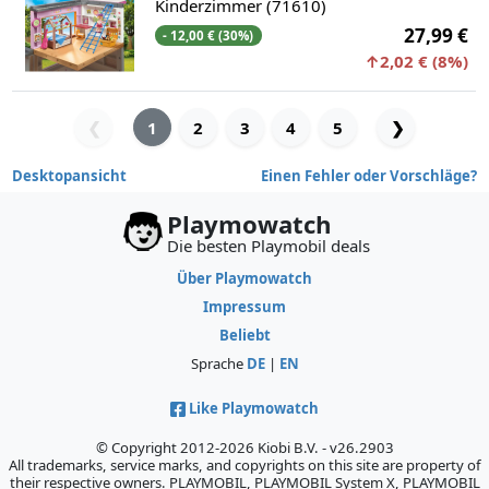
Kinderzimmer (71610)
27,99 €
- 12,00 € (30%)
↑2,02 € (8%)
1
2
3
4
5
❯
❮
Desktopansicht
Einen Fehler oder Vorschläge?
Playmowatch
Die besten Playmobil deals
Über Playmowatch
Impressum
Beliebt
Sprache
DE
|
EN
Like Playmowatch
© Copyright 2012-2026 Kiobi B.V. - v26.2903
All trademarks, service marks, and copyrights on this site are property of
their respective owners. PLAYMOBIL, PLAYMOBIL System X, PLAYMOBIL