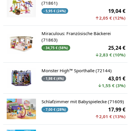
(71861)
19,04 €
- 5,95 € (24%)
↑2,05 € (12%)
Miraculous: Französische Bäckerei
(71863)
25,24 €
- 34,75 € (58%)
↓2,83 € (10%)
Monster High™ Sporthalle (72144)
43,01 €
- 1,98 € (4%)
↓1,55 € (3%)
Schlafzimmer mit Babyspielecke (71609)
17,99 €
- 7,00 € (28%)
↑2,01 € (13%)