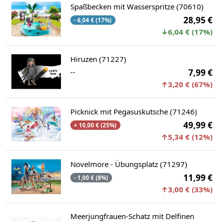
Spaßbecken mit Wasserspritze (70610)
28,95 €
- 6,04 € (17%)
↓6,04 € (17%)
Hiruzen (71227)
--
7,99 €
↑3,20 € (67%)
Picknick mit Pegasuskutsche (71246)
49,99 €
+ 10,00 € (25%)
↑5,34 € (12%)
Novelmore - Übungsplatz (71297)
11,99 €
- 1,00 € (8%)
↑3,00 € (33%)
Meerjungfrauen-Schatz mit Delfinen