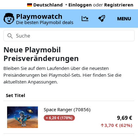
Deutschland
•
Einloggen
oder
Registrieren
Playmowatch
MENU
Die besten Playmobil deals
Neue Playmobil
Preisveränderungen
Bleiben Sie auf dem Laufenden über die neuesten
Preisänderungen bei Playmobil-Sets. Hier finden Sie die
aktuellsten Anpassungen.
Set Titel
Space Ranger (70856)
9,69 €
+ 6,20 € (178%)
↑3,70 € (62%)