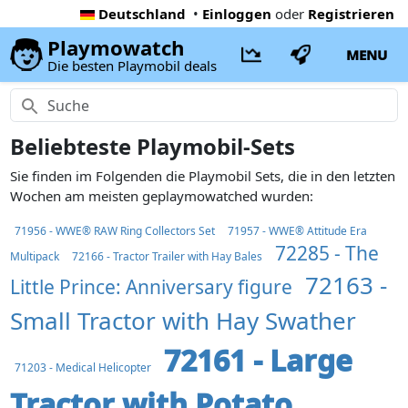
Deutschland
•
Einloggen
oder
Registrieren
Playmowatch
MENU
Die besten Playmobil deals
Beliebteste Playmobil-Sets
Sie finden im Folgenden die Playmobil Sets, die in den letzten
Wochen am meisten geplaymowatched wurden:
71956 - WWE® RAW Ring Collectors Set
71957 - WWE® Attitude Era
72285 - The
Multipack
72166 - Tractor Trailer with Hay Bales
72163 -
Little Prince: Anniversary figure
Small Tractor with Hay Swather
72161 - Large
71203 - Medical Helicopter
Tractor with Potato