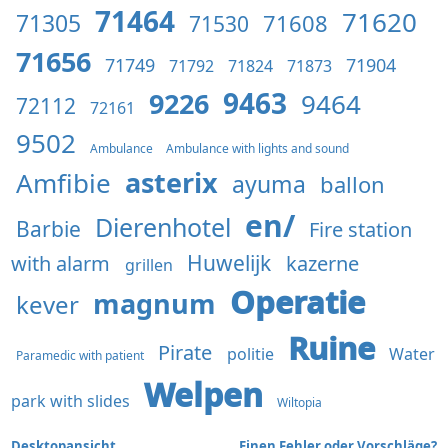
71464
71620
71305
71608
71530
71656
71749
71904
71792
71824
71873
9463
9226
9464
72112
72161
9502
Ambulance
Ambulance with lights and sound
asterix
Amfibie
ayuma
ballon
en/
Dierenhotel
Barbie
Fire station
Huwelijk
with alarm
kazerne
grillen
Operatie
magnum
kever
Ruine
Pirate
politie
Water
Paramedic with patient
Welpen
park with slides
Wiltopia
Desktopansicht
Einen Fehler oder Vorschläge?