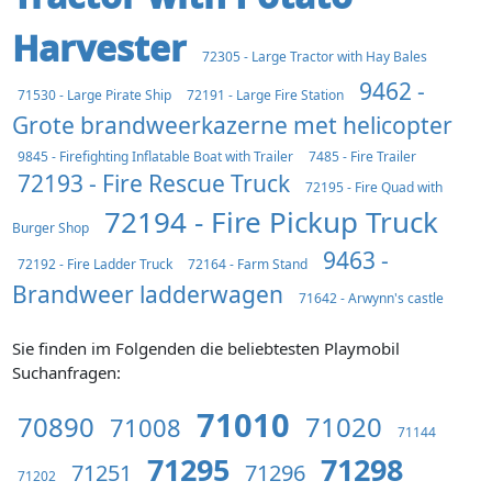
Harvester
72305 - Large Tractor with Hay Bales
9462 -
71530 - Large Pirate Ship
72191 - Large Fire Station
Grote brandweerkazerne met helicopter
9845 - Firefighting Inflatable Boat with Trailer
7485 - Fire Trailer
72193 - Fire Rescue Truck
72195 - Fire Quad with
72194 - Fire Pickup Truck
Burger Shop
9463 -
72192 - Fire Ladder Truck
72164 - Farm Stand
Brandweer ladderwagen
71642 - Arwynn's castle
Sie finden im Folgenden die beliebtesten Playmobil
Suchanfragen:
71010
70890
71020
71008
71144
71295
71298
71251
71296
71202