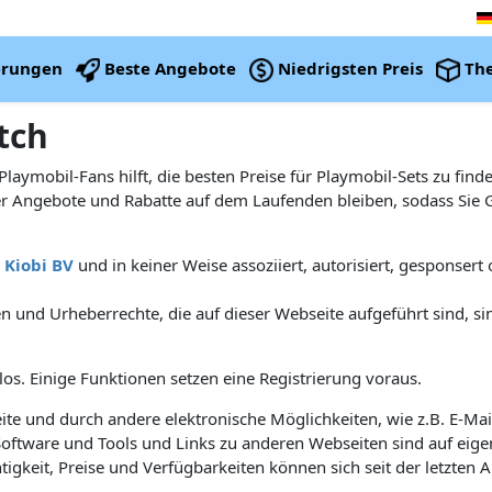
erungen
Beste Angebote
Niedrigsten Preis
Th
tch
Playmobil-Fans hilft, die besten Preise für Playmobil-Sets zu fi
er Angebote und Rabatte auf dem Laufenden bleiben, sodass Sie G
n
Kiobi BV
und in keiner Weise assoziiert, autorisiert, gesponsert
n und Urheberrechte, die auf dieser Webseite aufgeführt sind, si
nlos. Einige Funktionen setzen eine Registrierung voraus.
te und durch andere elektronische Möglichkeiten, wie z.B. E-Mai
ftware und Tools und Links zu anderen Webseiten sind auf eigen
gkeit, Preise und Verfügbarkeiten können sich seit der letzten 