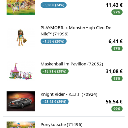
11,43 €
- 3,56 € (24%)
97%
PLAYMOBIL x MonsterHigh Cleo De
Nile™ (71996)
6,41 €
- 1,58 € (20%)
97%
Maskenball im Pavillon (72052)
31,08 €
- 18,91 € (38%)
98%
Knight Rider - K.I.T.T. (70924)
56,54 €
- 23,45 € (29%)
99%
Ponykutsche (71496)