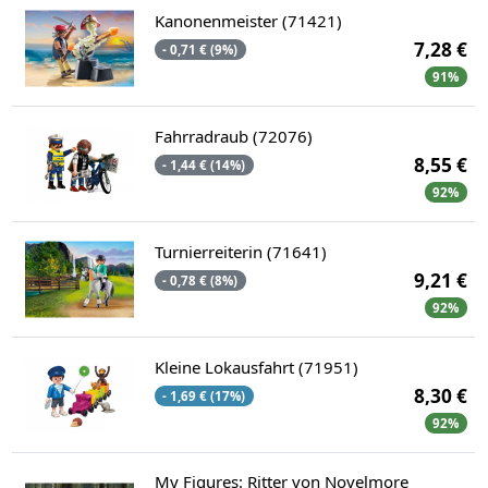
Kanonenmeister (71421)
7,28 €
- 0,71 € (9%)
91%
Fahrradraub (72076)
8,55 €
- 1,44 € (14%)
92%
Turnierreiterin (71641)
9,21 €
- 0,78 € (8%)
92%
Kleine Lokausfahrt (71951)
8,30 €
- 1,69 € (17%)
92%
My Figures: Ritter von Novelmore