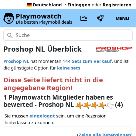
Deutschland
•
Einloggen
oder
Registrieren
Playmowatch
MENU
Die besten Playmobil deals
Proshop NL Überblick
Proshop NL
hat momentan
144 Sets zum Verkauf
, und ist
die günstigste Option für
keine sets
Diese Seite liefert nicht in die
angegebene Region!
1 Playmowatch Mitglieder haben es
bewerted - Proshop NL
(4)
Sie müssen
eingeloggt
sein, um eine Rezension
hinterlassen zu können.
(
Zeige alle Rezensionen
)