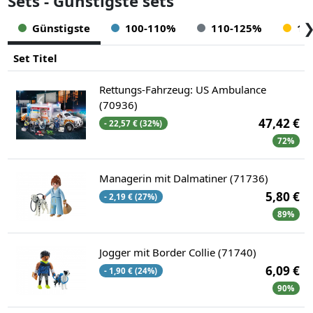
Sets - Günstigste sets
Günstigste
100-110%
110-125%
12
Set Titel
Rettungs-Fahrzeug: US Ambulance
(70936)
47,42 €
- 22,57 € (32%)
72%
Managerin mit Dalmatiner (71736)
5,80 €
- 2,19 € (27%)
89%
Jogger mit Border Collie (71740)
6,09 €
- 1,90 € (24%)
90%