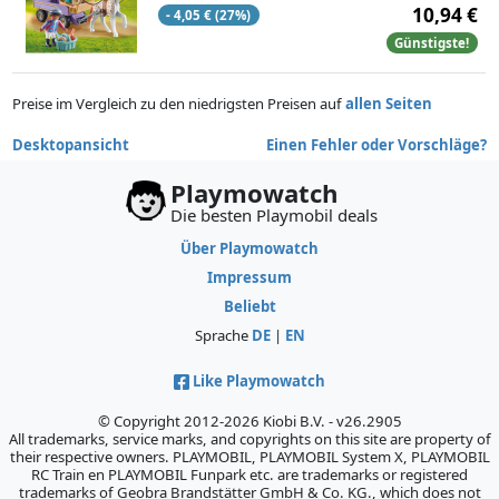
10,94 €
- 4,05 € (27%)
Günstigste!
Preise im Vergleich zu den niedrigsten Preisen auf
allen Seiten
Desktopansicht
Einen Fehler oder Vorschläge?
Playmowatch
Die besten Playmobil deals
Über Playmowatch
Impressum
Beliebt
Sprache
DE
|
EN
Like Playmowatch
© Copyright 2012-2026 Kiobi B.V. - v26.2905
All trademarks, service marks, and copyrights on this site are property of
their respective owners. PLAYMOBIL, PLAYMOBIL System X, PLAYMOBIL
RC Train en PLAYMOBIL Funpark etc. are trademarks or registered
trademarks of Geobra Brandstätter GmbH & Co. KG., which does not