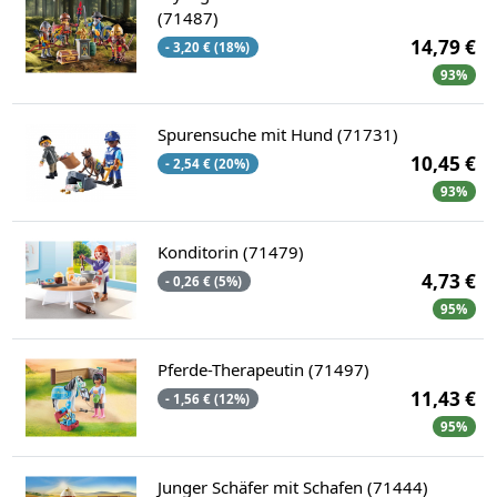
(71487)
14,79 €
- 3,20 € (18%)
93%
Spurensuche mit Hund (71731)
10,45 €
- 2,54 € (20%)
93%
Konditorin (71479)
4,73 €
- 0,26 € (5%)
95%
Pferde-Therapeutin (71497)
11,43 €
- 1,56 € (12%)
95%
Junger Schäfer mit Schafen (71444)