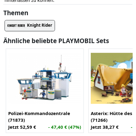
hinterlassen zu können.
Themen
Knight Rider
Ähnliche beliebte PLAYMOBIL Sets
Polizei-Kommandozentrale
Asterix: Hütte des 
(71873)
(71266)
Jetzt 52,59 €
- 47,40 € (47%)
Jetzt 38,27 €
- 