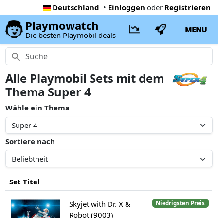
Deutschland
•
Einloggen
oder
Registrieren
Playmowatch
MENU
Die besten Playmobil deals
Alle Playmobil Sets mit dem
Thema Super 4
Wähle ein Thema
Sortiere nach
Set Titel
Skyjet with Dr. X &
Niedrigsten Preis
Robot (9003)