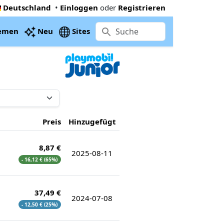
Deutschland
•
Einloggen
oder
Registrieren
emen
Neu
Sites
Preis
Hinzugefügt
8,87 €
2025-08-11
- 16,12 € (65%)
37,49 €
2024-07-08
- 12,50 € (25%)