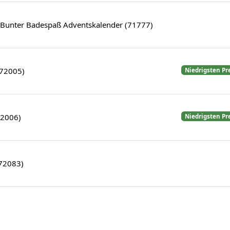
: Bunter Badespaß Adventskalender (71777)
(72005)
Niedrigsten Pr
72006)
Niedrigsten Pr
72083)
)