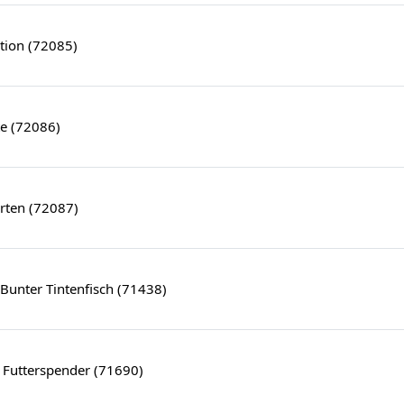
tion (72085)
te (72086)
rten (72087)
 Bunter Tintenfisch (71438)
 Futterspender (71690)