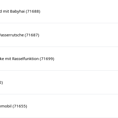
d mit Babyhai (71688)
Wasserrutsche (71687)
ke mit Rasselfunktion (71699)
2)
aymobil (71655)