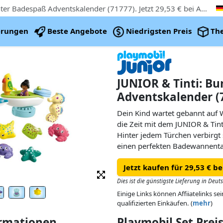
Das Günstigste PLAYMOBIL JUNIOR & Tinti: Bunter Badespaß Adventskalender (71777). Jetzt 29,53 € bei Amazon.de, 16% unterhalb das Playmobil UVP
erungen
Beste Angebote
Niedrigsten Preis
Th
JUNIOR & Tinti: B
Adventskalender (
Dein Kind wartet gebannt auf
die Zeit mit dem JUNIOR & Tin
Hinter jedem Türchen verbirgt 
einen perfekten Badewannenta
Vorweihnachtszeit wie im Flug 
Jetzt kaufen für 29,53 € b
Das kleine Boot schippert ver
Dies ist die günstigste Lieferung in Deut
plötzlich ein fröhlicher Papag
Einige Links können Affiiatelinks se
dem Bug. Es tauchen immer meh
qualifizierten Einkäufen. (
mehr
)
welche die fröhliche Fahrt begl
ormationen
Playmobil Set Pre
Aber was schwimmt denn da? Is