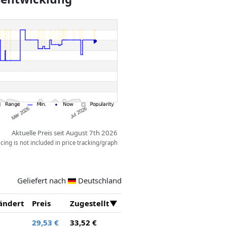
ine Abkühlung gefällig? Mit dem
 Blume und der Papagei in tolle
 Problem, die Tinti Badetabletten
spaß.
her an der Unterseite des Bootes in
 Wasser färbt sich sprudelnd
Aktuelle Preis seit August 7th 2026
ing is not included in price tracking/graph
Geliefert nach
Deutschland
ändert
Preis
Zugestellt
29,53 €
33,52 €