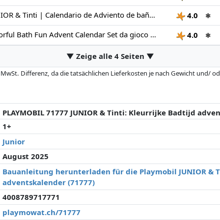
PLAYMOBIL JUNIOR & Tinti | Calendario de Adviento de baño multicolor | Calendario sostenible con juguetes acuáticos | Sorpresas diarias para niños a partir de 1 año | Regalo navideño perfecto | 71777
4.0
✱
PLAYMOBIL Colorful Bath Fun Advent Calendar Set da gioco con statuine, JUNIOR & Tinti Bagno colorato
4.0
✱
▼ Zeige alle 4 Seiten ▼
 MwSt. Differenz, da die tatsächlichen Lieferkosten je nach Gewicht und/
 seit der letzten Aktualisierung geändert haben. Die Ordnung erfolgt rein
. Nur bei gleichen Preisen können historische Leistungen die Ordnung beein
PLAYMOBIL 71777 JUNIOR & Tinti: Kleurrijke Badtijd adve
1+
Junior
August 2025
Bauanleitung herunterladen für die Playmobil JUNIOR & Ti
adventskalender (71777)
4008789717771
playmowat.ch/71777