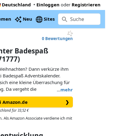
Deutschland
•
Einloggen
oder
Registrieren
emen
Neu
Sites
0 Bewertungen
unter Badespaß
71777)
 Weihnachten? Dann verkürze ihm
ti Badespaß Adventskalender.
sich eine kleine Überraschung für
g. Da vergeht die
…
mehr
und schon ist der große Tag da!
ei Amazon.de
❯
träumt durch das Meer. Da taucht
schland für 33,52 €
ei am Horizont auf und landet auf
in. Als Amazon Associate verdiene ich mit
r lustige Wassertiere auf,
eiten.
isentwicklung
t das eine Flaschenpost? Schnell