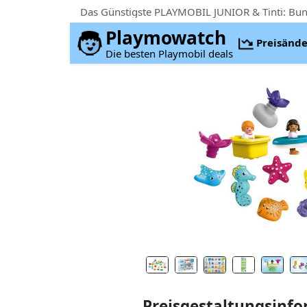
Playmowatch
Preisänd
Die besten Playmobil deals
Preisgestaltungsinf