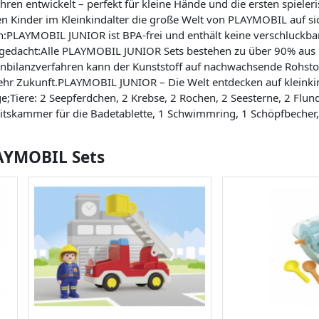
 Jahren entwickelt – perfekt für kleine Hände und die ersten spiele
en Kinder im Kleinkindalter die große Welt von PLAYMOBIL auf si
n:PLAYMOBIL JUNIOR ist BPA-frei und enthält keine verschluckbar
 gedacht:Alle PLAYMOBIL JUNIOR Sets bestehen zu über 90% aus b
senbilanzverfahren kann der Kunststoff auf nachwachsende Rohsto
ehr Zukunft.PLAYMOBIL JUNIOR – Die Welt entdecken auf kleinki
e;Tiere: 2 Seepferdchen, 2 Krebse, 2 Rochen, 2 Seesterne, 2 Flund
itskammer für die Badetablette, 1 Schwimmring, 1 Schöpfbecher, 
LAYMOBIL Sets