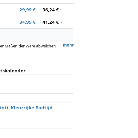
29,99 €
36,24 €
~
34,99 €
41,24 €
~
mehr
 oder Maßen der Ware abweichen
 nach dem Preis, Vergütungen durch
flussen.
ntskalender
nti: Kleurrijke Badtijd