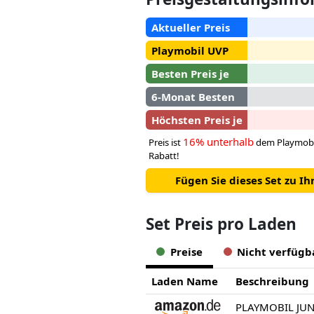
Aktueller Preis
Playmobil UVP
Besten Preis je
6-Monat Besten
Höchsten Preis je
16% unterhalb
Preis ist
dem Playmobi
Rabatt!
Fügen Sie dieses Set zu I
Set Preis pro Laden
Preise
Nicht verfügb
Laden Name
Beschreibung