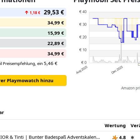
einsammeln und anhängen. Kle
29,53 €
↑
1,18 €
Spritzbalg verwandeln sich die
Wasserspritzen.
34,99 €
Lust auf farbiges Wasser? Kein
15,99 €
sorgen für kunterbunten Bade
Die Badetablette lässt sich sic
22,89 €
der Kammer verstauen und das
34,99 €
duftend ein.
5,46 €
l Preisempfehlung, ein
hrer Playmowatch hinzu
Amazon pric
ar
Wertung
Ver
PLAYMOBIL JUNIOR & Tinti | Bunter Badespaß Adventskalender | Nachhaltiger Adventskalender mit Wasserspielzeug | Tägliche Überraschungen für Kinder ab 1 Jahr | Perfektes Weihnachtsgeschenk | 71777
4.8
✱