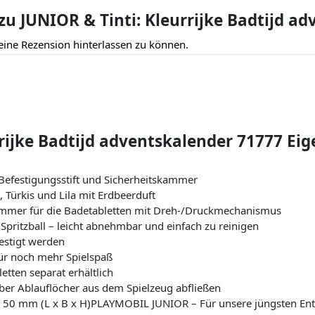
 JUNIOR & Tinti: Kleurrijke Badtijd ad
eine Rezension hinterlassen zu können.
rrijke Badtijd adventskalender 71777 Ei
 Befestigungsstift und Sicherheitskammer
, Türkis und Lila mit Erdbeerduft
mmer für die Badetabletten mit Dreh-/Druckmechanismus
Spritzball – leicht abnehmbar und einfach zu reinigen
estigt werden
r noch mehr Spielspaß
etten separat erhältlich
er Ablauflöcher aus dem Spielzeug abfließen
 x 50 mm (L x B x H)PLAYMOBIL JUNIOR – Für unsere jüngsten 