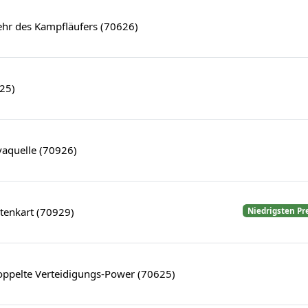
ehr des Kampfläufers (70626)
25)
vaquelle (70926)
tenkart (70929)
Niedrigsten Pr
oppelte Verteidigungs-Power (70625)