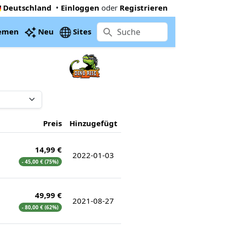
Deutschland
•
Einloggen
oder
Registrieren
emen
Neu
Sites
Preis
Hinzugefügt
14,99 €
2022-01-03
- 45,00 € (75%)
49,99 €
2021-08-27
- 80,00 € (62%)