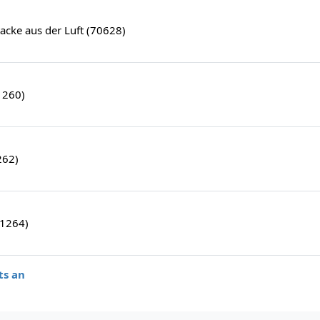
acke aus der Luft (70628)
1260)
262)
71264)
ts an