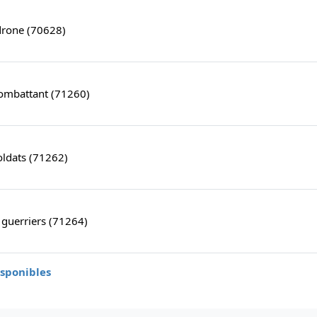
drone (70628)
combattant (71260)
soldats (71262)
guerriers (71264)
isponibles