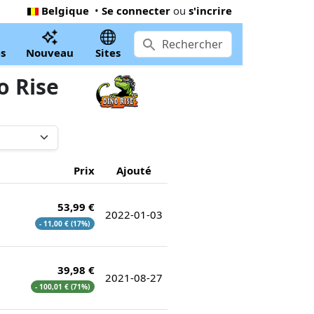
Belgique
•
Se connecter
ou
s'incrire
s
Nouveau
Sites
o Rise
Prix
Ajouté
53,99 €
2022-01-03
- 11,00 € (17%)
39,98 €
2021-08-27
- 100,01 € (71%)