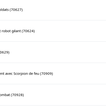
soldats (70627)
t robot géant (70624)
70629)
ent avec Scorpion de feu (70909)
ombat (70928)