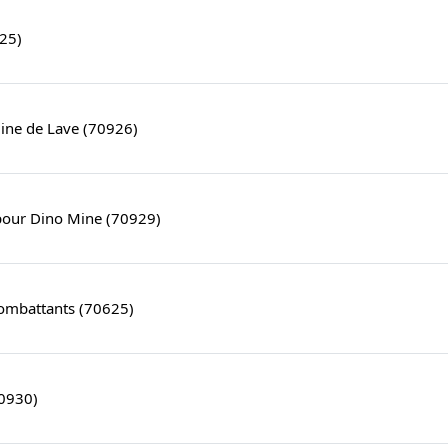
25)
ine de Lave (70926)
 pour Dino Mine (70929)
combattants (70625)
70930)