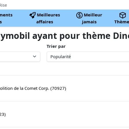
Rise
ments
Meilleures
Meilleur
s
affaires
jamais
Thème
laymobil ayant pour thème Din
Trier par
lition de la Comet Corp. (70927)
23)