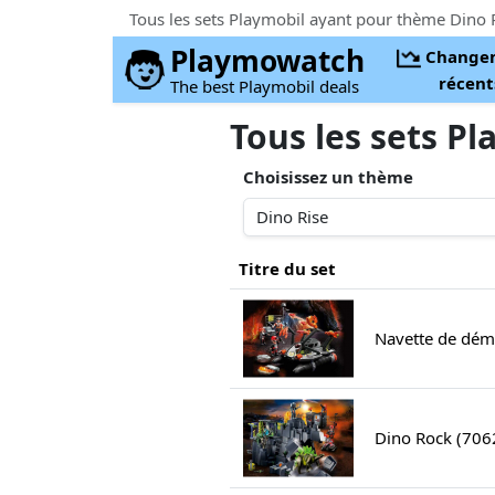
Tous les sets Playmobil ayant pour thème Dino 
Playmowatch
Change
récent
The best Playmobil deals
Tous les sets P
Choisissez un thème
Titre du set
Navette de démo
Dino Rock (706