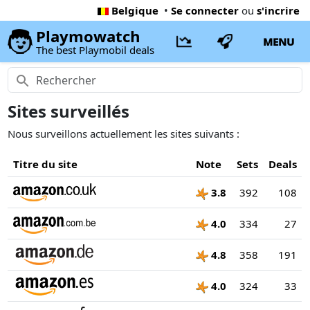
Belgique
•
Se connecter
ou
s'incrire
Playmowatch
MENU
The best Playmobil deals
Sites surveillés
Nous surveillons actuellement les sites suivants :
Titre du site
Note
Sets
Deals
3.8
392
108
4.0
334
27
4.8
358
191
4.0
324
33