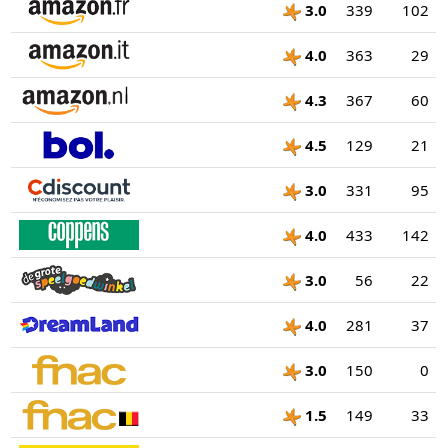
3.0
339
102
4.0
363
29
4.3
367
60
4.5
129
21
3.0
331
95
4.0
433
142
3.0
56
22
4.0
281
37
3.0
150
0
1.5
149
33