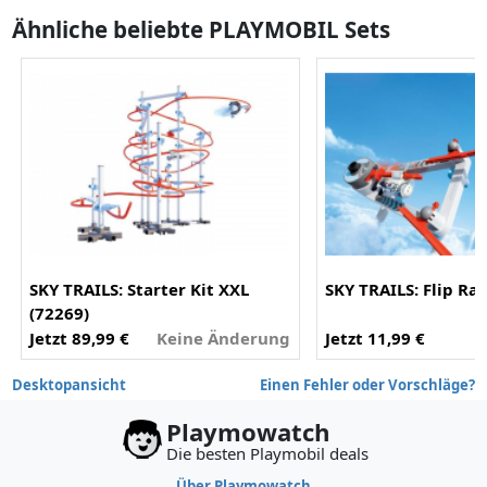
Ähnliche beliebte PLAYMOBIL Sets
SKY TRAILS: Starter Kit XXL
SKY TRAILS: Flip Rai
(72269)
Jetzt 89,99 €
Keine Änderung
Jetzt 11,99 €
-
Desktopansicht
Einen Fehler oder Vorschläge?
Playmowatch
Die besten Playmobil deals
Über Playmowatch