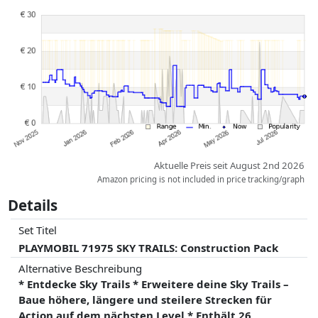
Preise und Verfügbarkeiten können sich seit der letzten Aktualisierung
geändert haben. Die Ordnung erfolgt rein nach dem Preis,
Vergütungen durch Partner haben darauf keinerlei Einfluss. Nur bei
gleichen Preisen können historische Leistungen die Ordnung
beeinflussen.
Aktuelle Preis seit August 2nd 2026
Amazon pricing is not included in price tracking/graph
Details
Set Titel
PLAYMOBIL 71975 SKY TRAILS: Construction Pack
Alternative Beschreibung
* Entdecke Sky Trails * Erweitere deine Sky Trails –
Baue höhere, längere und steilere Strecken für
Action auf dem nächsten Level * Enthält 26