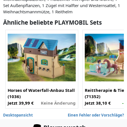
Set Außenpflanzen, 1 Zügel mit Halfter und Westernsattel, 1
Weihnachtsmannmütze, 1 Reithelm
Ähnliche beliebte PLAYMOBIL Sets
Horses of Waterfall-Anbau Stall
Reittherapie & Tier
(1036)
(71352)
Jetzt 39,99 €
Keine Änderung
Jetzt 38,10 €
- 
Desktopansicht
Einen Fehler oder Vorschläge?