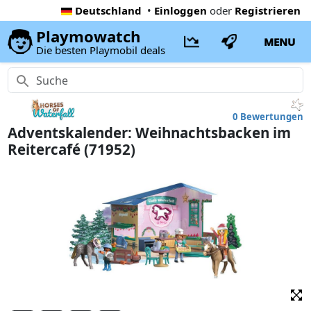
Deutschland
•
Einloggen
oder
Registrieren
Playmowatch
MENU
Die besten Playmobil deals
0 Bewertungen
Adventskalender: Weihnachtsbacken im
Reitercafé (71952)