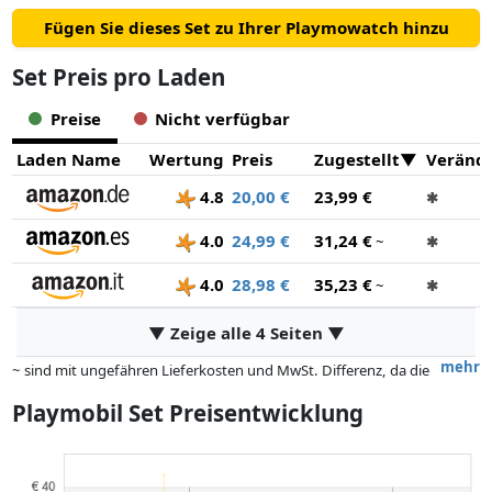
Fügen Sie dieses Set zu Ihrer Playmowatch hinzu
Set Preis pro Laden
Preise
Nicht verfügbar
Laden Name
Wertung
Preis
Zugestellt
Veränd
4.8
20,00 €
23,99 €
✱
4.0
24,99 €
31,24 €
~
✱
4.0
28,98 €
35,23 €
~
✱
▼ Zeige alle 4 Seiten ▼
mehr
~ sind mit ungefähren Lieferkosten und MwSt. Differenz, da die
tatsächlichen Lieferkosten je nach Gewicht und/ oder Maßen der Ware
Playmobil Set Preisentwicklung
abweichen können.
Preise und Verfügbarkeiten können sich seit der letzten Aktualisierung
geändert haben. Die Ordnung erfolgt rein nach dem Preis,
Vergütungen durch Partner haben darauf keinerlei Einfluss. Nur bei