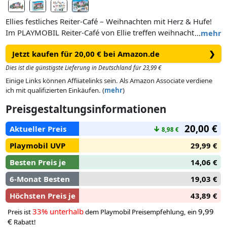
Ellies festliches Reiter-Café – Weihnachten mit Herz & Hufe!
Im PLAYMOBIL Reiter-Café von Ellie treffen weihnachtlicher
…
mehr
Zauber und ländlicher Charme aufeinander. Kinder können
Jetzt kaufen für 20,00 € bei Amazon.de
❯
köstliche Weihnachtsleckereien backen – inklusive Pferde-
Ausstechform für extra niedliche Plätzchenmomente!
Dies ist die günstigste Lieferung in Deutschland für 23,99 €
Einige Links können Affiiatelinks sein. Als Amazon Associate verdiene
Der Ofen lässt sich öffnen, damit Lebkuchen oder Kekse
ich mit qualifizierten Einkäufen. (
mehr
)
gebacken und mit viel Liebe serviert werden können. Die
Preisgestaltungsinformationen
Glasvitrine kann angehoben, der Tresen individuell dekoriert
und befüllt werden – ganz nach eigener Fantasie.
20,00 €
Aktueller Preis
↓
8,98 €
Neben dem Café-Alltag warten liebe Tiere, festliche
Playmobil UVP
29,99 €
Accessoires und eine herzerwärmende Atmosphäre – ideal
Besten Preis je
14,06 €
für kleine Bäcker:innen, Tierfreund:innen und fantasievolle
Weihnachtsgeschichten im PLAYMOBIL Stil.
6-Monat Besten
19,03 €
Höchsten Preis je
43,89 €
33% unterhalb
9,99
Preis ist
dem Playmobil Preisempfehlung, ein
€
Rabatt!