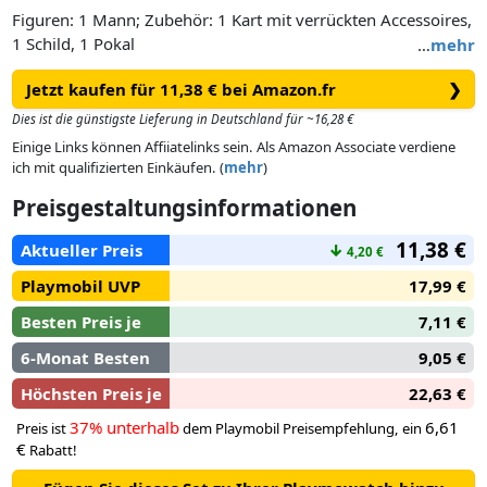
Figuren: 1 Mann; Zubehör: 1 Kart mit verrückten Accessoires,
1 Schild, 1 Pokal
…
mehr
Jetzt kaufen für 11,38 € bei Amazon.fr
❯
Dies ist die günstigste Lieferung in Deutschland für ~16,28 €
Einige Links können Affiiatelinks sein. Als Amazon Associate verdiene
ich mit qualifizierten Einkäufen. (
mehr
)
Preisgestaltungsinformationen
11,38 €
Aktueller Preis
↓
4,20 €
Playmobil UVP
17,99 €
Besten Preis je
7,11 €
6-Monat Besten
9,05 €
Höchsten Preis je
22,63 €
37% unterhalb
6,61
Preis ist
dem Playmobil Preisempfehlung, ein
€
Rabatt!