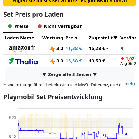
Fügen Sie dieses Set zu Ihrer Playmowatch hinzu
Set Preis pro Laden
Preise
Nicht verfügbar
Laden Name
Wertung
Preis
Zugestellt
Veränd
3.0
11,38 €
16,28 €
~
✱
↑
1,02 €
3.0
15,58 €
19,53 €
Aug 06, 20
▼ Zeige alle 3 Seiten ▼
mehr
~ sind mit ungefähren Lieferkosten und MwSt. Differenz, da die
tatsächlichen Lieferkosten je nach Gewicht und/ oder Maßen der Ware
Playmobil Set Preisentwicklung
abweichen können.
Preise und Verfügbarkeiten können sich seit der letzten Aktualisierung
geändert haben. Die Ordnung erfolgt rein nach dem Preis,
Vergütungen durch Partner haben darauf keinerlei Einfluss. Nur bei
gleichen Preisen können historische Leistungen die Ordnung
beeinflussen.