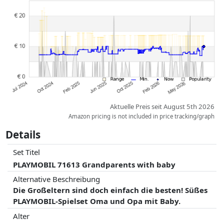
geändert haben. Die Ordnung erfolgt rein nach dem Preis,
Vergütungen durch Partner haben darauf keinerlei Einfluss. Nur bei
gleichen Preisen können historische Leistungen die Ordnung
beeinflussen.
Aktuelle Preis seit August 5th 2026
Amazon pricing is not included in price tracking/graph
Details
Set Titel
PLAYMOBIL 71613 Grandparents with baby
Alternative Beschreibung
Die Großeltern sind doch einfach die besten! Süßes
PLAYMOBIL-Spielset Oma und Opa mit Baby.
Alter