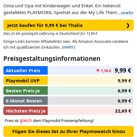
Oma und Opa mit Kinderwagen und Enkel. Ein liebevoll
gestaltetes PLAYMOBIL-Spielset aus der My Life Themenwelt
…
mehr
für kreative Rollenspiele.Nachhaltiger Spielspaß: Alle
Jetzt kaufen für 9,99 € bei Thalia
❯
Spielsets der PLAYMOBIL My Life Wohnwelt bestehen im
Schnitt zu über 80 % aus recycelten und biobasierten
Dies ist die günstigste Lieferung in Deutschland für 13,94 €
Materialien.
Einige Links können Affiiatelinks sein. Als Amazon Associate verdiene
ich mit qualifizierten Einkäufen. (
mehr
)
Preisgestaltungsinformationen
9,99 €
Aktueller Preis
↑
1,10 €
Playmobil UVP
9,99 €
Besten Preis je
6,99 €
6-Monat Besten
6,99 €
Höchsten Preis je
22,69 €
gleich
Preis ist
dem Playmobil Preisempfehlung!
Fügen Sie dieses Set zu Ihrer Playmowatch hinzu