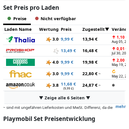
Set Preis pro Laden
Preise
Nicht verfügbar
Laden Name
Wertung
Preis
Zugestellt
Veränd
↑
1,10 €
3.0
9,99 €
13,94 €
Aug 05, 20
↑
0,01 €
13,49 €
16,48 €
Jul 30, 202
↑
2,00 €
4.0
9,99 €
19,98 €
May 19, 2
↻
3.0
9,99 €
22,80 €
~
May 22, 2
11,68 €
3.8
24,87 €
~
✱
(9,99 £)
▼ Zeige alle 6 Seiten ▼
mehr
~ sind mit ungefähren Lieferkosten und MwSt. Differenz, da die
tatsächlichen Lieferkosten je nach Gewicht und/ oder Maßen der Ware
Playmobil Set Preisentwicklung
abweichen können.
Preise und Verfügbarkeiten können sich seit der letzten Aktualisierung