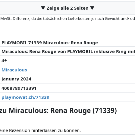
▼ Zeige alle 2 Seiten ▼
 MwSt. Differenz, da die tatsächlichen Lieferkosten je nach Gewicht und/
 seit der letzten Aktualisierung geändert haben. Die Ordnung erfolgt rein
. Nur bei gleichen Preisen können historische Leistungen die Ordnung beein
PLAYMOBIL 71339 Miraculous: Rena Rouge
Miraculous: Rena Rouge von PLAYMOBIL inklusive Ring mi
4+
Miraculous
January 2024
4008789713391
playmowat.ch/71339
u Miraculous: Rena Rouge (71339)
eine Rezension hinterlassen zu können.