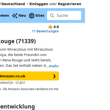
Deutschland
•
Einloggen
oder
Registrieren
emen
Neu
Sites
4.0
11 Bewertungen
Rouge (71339)
 von Miraculous mit Miraculous
ya, die beste Freundin von
n Rena Rouge und steht bereit,
en. Das Set enthält neben der
…
mehr
ng für Kinder mit einem tollen
i Amazon.co.uk
❯
a Rouge kann mit den anderen
mbiniert werden. Die Spielfigur
schland für ~21,82 €
f und natürlich die typischen
in. Als Amazon Associate verdiene ich mit
es Spielfigurenset für alle
isentwicklung