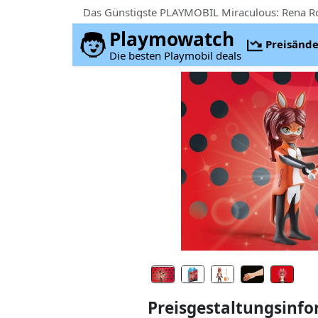
Das Günstigste PLAYMOBIL Miraculous: Rena Rou
Playmowatch
Preisänd
Die besten Playmobil deals
Preisgestaltungsinf