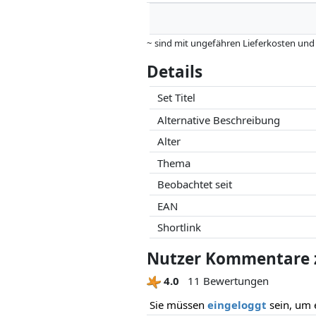
~ sind mit ungefähren Lieferkosten und
können.
Details
Preise und Verfügbarkeiten können sich
Partner haben darauf keinerlei Einfluss
Set Titel
Alternative Beschreibung
Alter
Thema
Beobachtet seit
EAN
Shortlink
Nutzer Kommentare z
4.0
11 Bewertungen
Sie müssen
eingeloggt
sein, um 