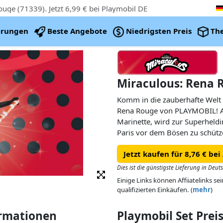
ge (71339). Jetzt 6,99 € bei Playmobil DE
erungen
Beste Angebote
Niedrigsten Preis
Th
Miraculous: Rena 
Komm in die zauberhafte Welt
Rena Rouge von PLAYMOBIL! Al
Marinette, wird zur Superheldi
Paris vor dem Bösen zu schütz
Spielfigur Rena Rouge einen Ri
Jetzt kaufen für 8,76 € be
Charm. Der Anhänger von Ren
Charms der Miraculous Sets ko
Dies ist die günstigste Lieferung in Deut
besitzt einen abnehmbaren Zop
Einige Links können Affiiatelinks se
Rena Rouge Fuchsohren. Ein toll
qualifizierten Einkäufen. (
mehr
)
Miraculous Fans.
ormationen
Playmobil Set Pre