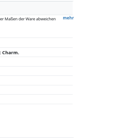
mehr
 oder Maßen der Ware abweichen
 nach dem Preis, Vergütungen durch
flussen.
t Charm.