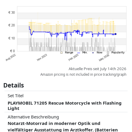
Preise und Verfügbarkeiten können sich seit der letzten Aktualisierung
geändert haben. Die Ordnung erfolgt rein nach dem Preis,
Vergütungen durch Partner haben darauf keinerlei Einfluss. Nur bei
gleichen Preisen können historische Leistungen die Ordnung
beeinflussen.
Aktuelle Preis seit July 14th 2026
Amazon pricing is not included in price tracking/graph
Details
Set Titel
PLAYMOBIL 71205 Rescue Motorcycle with Flashing
Light
Alternative Beschreibung
Notarzt-Motorrad in moderner Optik und
vielfältiger Ausstattung im Arztkoffer. (Batterien