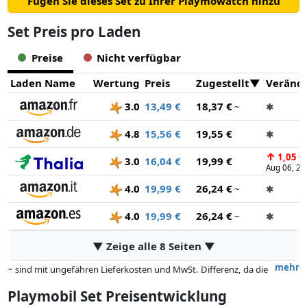
Fügen Sie dieses Set zu Ihrer Playmowatch hinzu
moderne Fahrzeuge und realitätsgetreue Modelle, mit denen
Kinder spielerisch lernen und wichtige Fähigkeiten entwickeln
Set Preis pro Laden
können.
Preise
Nicht verfügbar
Laden Name
Wertung
Preis
Zugestellt
Veränd
3.0
13,49 €
18,37 €
~
✱
4.8
15,56 €
19,55 €
✱
↑
1,05 €
3.0
16,04 €
19,99 €
Aug 06, 20
4.0
19,99 €
26,24 €
~
✱
4.0
19,99 €
26,24 €
~
✱
▼ Zeige alle 8 Seiten ▼
mehr
~ sind mit ungefähren Lieferkosten und MwSt. Differenz, da die
tatsächlichen Lieferkosten je nach Gewicht und/ oder Maßen der Ware
Playmobil Set Preisentwicklung
abweichen können.