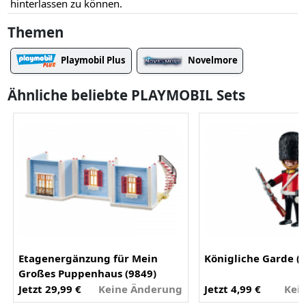
hinterlassen zu können.
Themen
Playmobil Plus
Novelmore
Ähnliche beliebte PLAYMOBIL Sets
Etagenergänzung für Mein
Königliche Garde (
Großes Puppenhaus (9849)
Jetzt 29,99 €
Keine Änderung
Jetzt 4,99 €
Kei