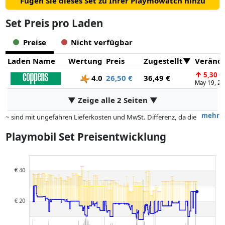
Fügen Sie dieses Set zu Ihrer Playmowatch hinzu
Set Preis pro Laden
Preise
Nicht verfügbar
Laden Name
Wertung
Preis
Zugestellt
Veränd
↑
5,30 €
4.0
26,50 €
36,49 €
May 19, 2
▼ Zeige alle 2 Seiten ▼
mehr
~ sind mit ungefähren Lieferkosten und MwSt. Differenz, da die
tatsächlichen Lieferkosten je nach Gewicht und/ oder Maßen der Ware
Playmobil Set Preisentwicklung
abweichen können.
Preise und Verfügbarkeiten können sich seit der letzten Aktualisierung
geändert haben. Die Ordnung erfolgt rein nach dem Preis,
Vergütungen durch Partner haben darauf keinerlei Einfluss. Nur bei
gleichen Preisen können historische Leistungen die Ordnung
beeinflussen.