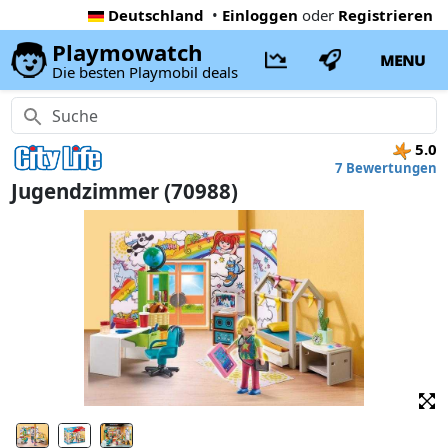
Deutschland
•
Einloggen
oder
Registrieren
Playmowatch
MENU
Die besten Playmobil deals
5.0
7 Bewertungen
Jugendzimmer (70988)