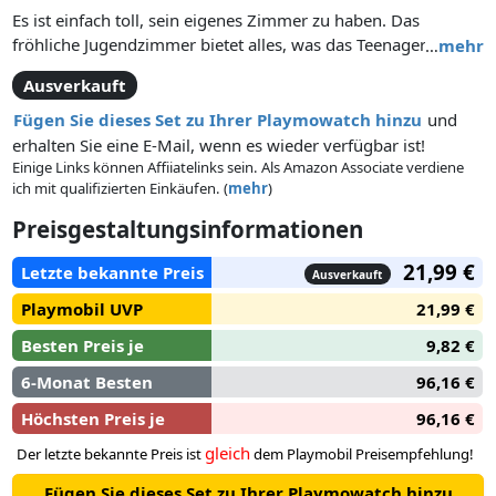
Es ist einfach toll, sein eigenes Zimmer zu haben. Das
fröhliche Jugendzimmer bietet alles, was das Teenagerherz
…
mehr
begehrt. Vor allem das Bett in Hausform lädt mit seinem
Ausverkauft
gemütlichen Kissen zum Kuscheln und Träumen ein. Fleißig
gelesen und gelernt wird am neuen Schreibtisch. Sind die
Fügen Sie dieses Set zu Ihrer Playmowatch hinzu
und
Hausaufgaben erledigt, ist Musikhören oder ein Chat mit der
erhalten Sie eine E-Mail, wenn es wieder verfügbar ist!
besten Freundin angesagt. In diesem Zimmer kann man sich
Einige Links können Affiiatelinks sein. Als Amazon Associate verdiene
ich mit qualifizierten Einkäufen. (
mehr
)
nur wohlfühlen.
Das Set enthält eine Mädchenfigur, einen Schreibtisch mit
Preisgestaltungsinformationen
Stuhl, Stereoanlage, Hausbett, Globus, Flöte, Stifte, Regale
und viele weitere liebevolle Extras. Mit den enthaltenen
21,99 €
Letzte bekannte Preis
Ausverkauft
Tapetenwänden aus Karton kann die Zimmerwand
Playmobil UVP
21,99 €
verschönert werden. Über den QR-Code in der Bauanleitung
stehen weitere Tapetenvorlagen zum individuellen Gestalten
Besten Preis je
9,82 €
und ausdrucken zur Verfügung.
6-Monat Besten
96,16 €
Höchsten Preis je
96,16 €
gleich
Der letzte bekannte Preis ist
dem Playmobil Preisempfehlung!
Fügen Sie dieses Set zu Ihrer Playmowatch hinzu