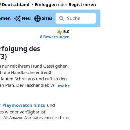
Deutschland
•
Einloggen
oder
Registrieren
emen
Neu
Sites
5.0
8 Bewertungen
erfolgung des
73)
au nur mit ihrem Hund Gassi gehen,
ieb die Handtasche entreißt.
 lauten Schrei aus und ruft so den
den Plan. Der Taschendieb versucht
…
mehr
ehen, doch auf seinem Fahrrad
tzschnell überallhin. Nach kurzer
kgasse und der Polizist kann ihn
rer Playmowatch hinzu
und
ücklich, als sie ihre Tasche samt
es wieder verfügbar ist!
elset enthält drei PLAYMOBIL-
in. Als Amazon Associate verdiene ich mit
inen Hund, eine Tasche und viele