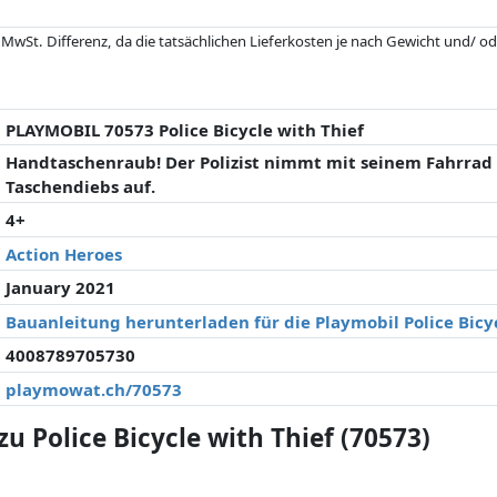
 MwSt. Differenz, da die tatsächlichen Lieferkosten je nach Gewicht und/
 seit der letzten Aktualisierung geändert haben. Die Ordnung erfolgt rein
. Nur bei gleichen Preisen können historische Leistungen die Ordnung beein
PLAYMOBIL 70573 Police Bicycle with Thief
Handtaschenraub! Der Polizist nimmt mit seinem Fahrrad 
Taschendiebs auf.
4+
Action Heroes
January 2021
Bauanleitung herunterladen für die Playmobil Police Bicyc
4008789705730
playmowat.ch/70573
 Police Bicycle with Thief (70573)