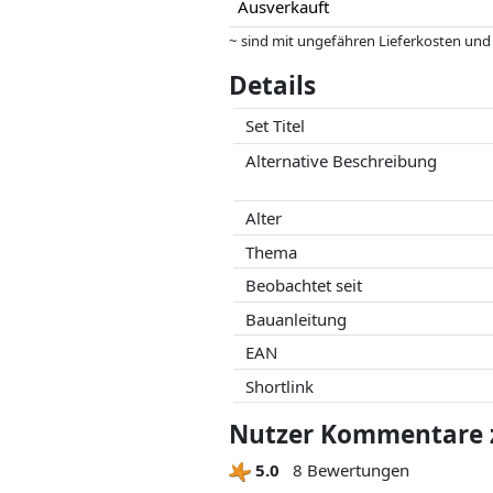
Ausverkauft
~ sind mit ungefähren Lieferkosten und
können.
Details
Preise und Verfügbarkeiten können sich
Partner haben darauf keinerlei Einfluss
Set Titel
Alternative Beschreibung
Alter
Thema
Beobachtet seit
Bauanleitung
EAN
Shortlink
Nutzer Kommentare zu
5.0
8 Bewertungen