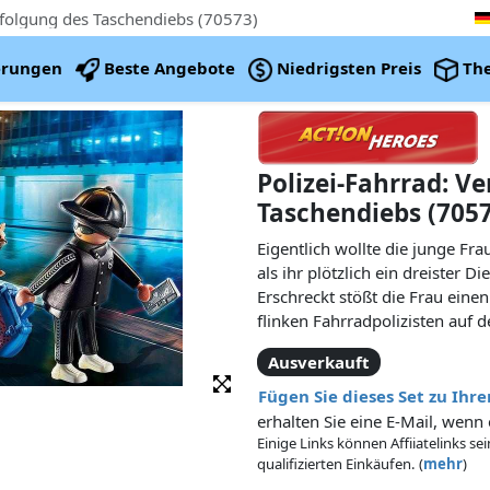
rfolgung des Taschendiebs (70573)
erungen
Beste Angebote
Niedrigsten Preis
Th
Polizei-Fahrrad: V
Taschendiebs (705
Eigentlich wollte die junge Fr
als ihr plötzlich ein dreister D
Erschreckt stößt die Frau einen
flinken Fahrradpolizisten auf 
durch die engen Gassen zu fli
Ausverkauft
folgt ihm der Gesetzeshüter bli
Zeit läuft der Dieb in eine Sac
Fügen Sie dieses Set zu Ih
festnehmen. Die Frau ist übergl
erhalten Sie eine E-Mail, wenn 
Inhalt zurückbekommt. Das Spi
Einige Links können Affiiatelinks se
Figuren, ein Polizei-Fahrrad, e
qualifizierten Einkäufen. (
mehr
)
weitere Extras.