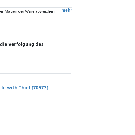
mehr
 oder Maßen der Ware abweichen
 nach dem Preis, Vergütungen durch
flussen.
die Verfolgung des
le with Thief (70573)