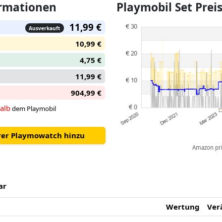
ormationen
Playmobil Set Pre
11,99 €
Ausverkauft
10,99 €
4,75 €
11,99 €
904,99 €
alb
dem Playmobil
hrer Playmowatch hinzu
Amazon pric
ar
Wertung
Ver