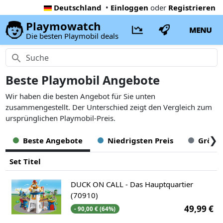
Deutschland
•
Einloggen
oder
Registrieren
Playmowatch
MENU
Die besten Playmobil deals
Beste Playmobil Angebote
Wir haben die besten Angebot für Sie unten
zusammengestellt. Der Unterschied zeigt den Vergleich zum
ursprünglichen Playmobil-Preis.
❯
Beste Angebote
Niedrigsten Preis
Größte
Set Titel
DUCK ON CALL - Das Hauptquartier
(70910)
49,99 €
- 90,00 € (64%)