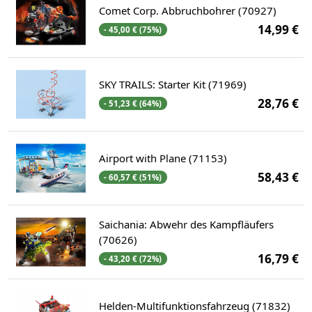
Comet Corp. Abbruchbohrer (70927)
14,99 €
- 45,00 € (75%)
SKY TRAILS: Starter Kit (71969)
28,76 €
- 51,23 € (64%)
Airport with Plane (71153)
58,43 €
- 60,57 € (51%)
Saichania: Abwehr des Kampfläufers
(70626)
16,79 €
- 43,20 € (72%)
Helden-Multifunktionsfahrzeug (71832)