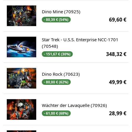
Dino Mine (70925)
69,60 €
- 80,39 € (54%)
Star Trek - U.S.S. Enterprise NCC-1701
(70548)
348,32 €
- 151,67 € (30%)
Dino Rock (70623)
49,99 €
- 80,00 € (62%)
Wächter der Lavaquelle (70926)
28,99 €
- 61,00 € (68%)