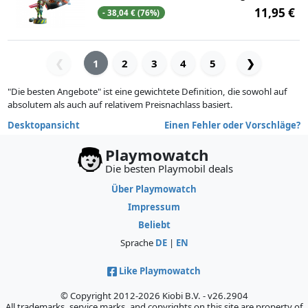
11,95 €
- 38,04 € (76%)
1
2
3
4
5
❯
❮
"Die besten Angebote" ist eine gewichtete Definition, die sowohl auf
absolutem als auch auf relativem Preisnachlass basiert.
Desktopansicht
Einen Fehler oder Vorschläge?
Playmowatch
Die besten Playmobil deals
Über Playmowatch
Impressum
Beliebt
Sprache
DE
|
EN
Like Playmowatch
© Copyright 2012-2026 Kiobi B.V. - v26.2904
All trademarks, service marks, and copyrights on this site are property of