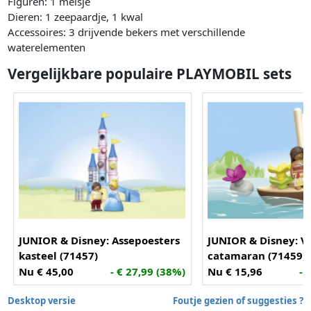
Figuren: 1 meisje
Dieren: 1 zeepaardje, 1 kwal
Accessoires: 3 drijvende bekers met verschillende
waterelementen
Vergelijkbare populaire PLAYMOBIL sets
JUNIOR & Disney: Assepoesters
JUNIOR & Disney: V
kasteel (71457)
catamaran (71459)
Nu € 45,00
- € 27,99 (38%)
Nu € 15,96
- 
Desktop versie
Foutje gezien of suggesties ?