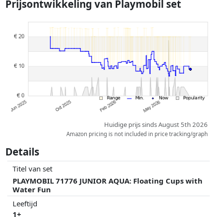
Prijsontwikkeling van
Playmobil set
gewicht.
Prijzen en beschikbaarheid kunnen zijn veranderd sinds de laatste
controle. Volgorde is puur op basis van prijs, vergoedingen door
partners hebben hier geen enkele invoed op. Alleen bij gelijke prijzen
kunnen historische prestaties de volgorde beïnvloeden.
Huidige prijs sinds August 5th 2026
Amazon pricing is not included in price tracking/graph
Details
Titel van set
PLAYMOBIL 71776 JUNIOR AQUA: Floating Cups with
Water Fun
Leeftijd
1+