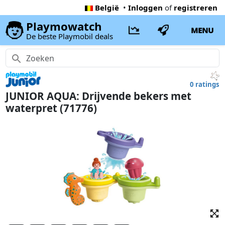
België
•
Inloggen
of
registreren
Playmowatch
MENU
De beste Playmobil deals
0 ratings
JUNIOR AQUA: Drijvende bekers met
waterpret (71776)