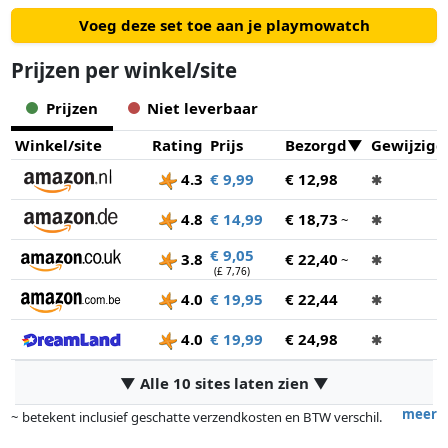
Voeg deze set toe aan je playmowatch
Prijzen per winkel/site
Prijzen
Niet leverbaar
Winkel/site
Rating
Prijs
Bezorgd
Gewijzigd
4.3
€ 9,99
€ 12,98
✱
4.8
€ 14,99
€ 18,73
~
✱
€ 9,05
3.8
€ 22,40
~
✱
(£ 7,76)
4.0
€ 19,95
€ 22,44
✱
4.0
€ 19,99
€ 24,98
✱
▼ Alle 10 sites laten zien ▼
meer
~ betekent inclusief geschatte verzendkosten en BTW verschil.
Exacte verzendkosten zijn afhankelijk van o.a. afmetingen en/of