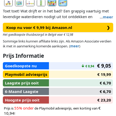
Toet toet! Wat drijft er in het bad? Een grappig vaartuig met
levendige waterdieren nodigt uit tot ontdekken en
…
meer
experimenteren. De drie drijvende bekers zorgen voor
Koop nu voor € 9,99 bij Amazon.nl
❯
afwisselend speelplezier in het bad. Welke beker vindt je kind
het leukst?
Het goedkoopste thuisbezorgd in België voor € 12,98
Sommige links kunnen affiliate links zijn. Als Amazon Associate verdien
De drijvende bekers kunnen heel eenvoudig worden
ik met in aanmerking komende aankopen. (
meer
)
samengevoegd tot een grappige trein. Het schattige
Prijs Informatie
zeepaardje en de kleine babykwallen zijn moe van het
zwemmen en nemen snel plaats in de bekers. Wie heeft er al
€ 9,05
Goedkoopste nu
↓
€ 0,94
ontdekt wat de bekers kunnen? Houd de gevulde beker
gewoon in de lucht en kijk hoe het water er weer uitkomt.
Playmobil adviesprijs
€ 19,99
Met zoveel waterpret vliegt de badtijd voorbij. Na afloop zijn
Laagste prijs ooit
€ 6,70
de bekers snel in elkaar gestapeld en opgeruimd.
6-Maand Laagste
€ 6,70
Hoogste prijs ooit
€ 23,20
55% onder
€
Prijs is
de Playmobil adviesprijs, een korting van
10,94
!