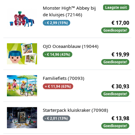
Monster High™ Abbey bij
Laagste ooit
de kluisjes (72146)
€ 17,00
- € 2,99 (15%)
Goedkoopste!
OJO Oceaanblauw (19044)
€ 19,99
- € 14,96 (43%)
Goedkoopste!
Familiefiets (70093)
€ 30,93
+ € 11,94 (63%)
Goedkoopste!
Starterpack kluiskraker (70908)
€ 13,98
- € 2,01 (13%)
Goedkoopste!