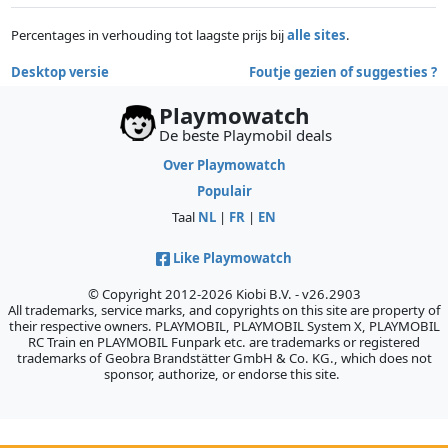
Percentages in verhouding tot laagste prijs bij
alle sites
.
Desktop versie
Foutje gezien of suggesties ?
Playmowatch
De beste Playmobil deals
Over Playmowatch
Populair
Taal
NL
|
FR
|
EN
Like Playmowatch
© Copyright 2012-2026 Kiobi B.V. - v26.2903
All trademarks, service marks, and copyrights on this site are property of
their respective owners. PLAYMOBIL, PLAYMOBIL System X, PLAYMOBIL
RC Train en PLAYMOBIL Funpark etc. are trademarks or registered
trademarks of Geobra Brandstätter GmbH & Co. KG., which does not
sponsor, authorize, or endorse this site.