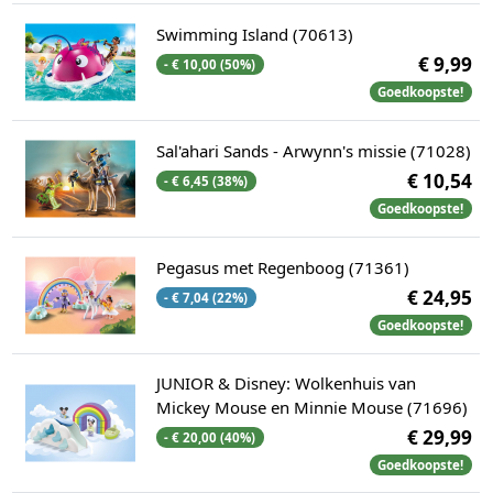
Swimming Island (70613)
€ 9,99
- € 10,00 (50%)
Goedkoopste!
Sal'ahari Sands - Arwynn's missie (71028)
€ 10,54
- € 6,45 (38%)
Goedkoopste!
Pegasus met Regenboog (71361)
€ 24,95
- € 7,04 (22%)
Goedkoopste!
JUNIOR & Disney: Wolkenhuis van
Mickey Mouse en Minnie Mouse (71696)
€ 29,99
- € 20,00 (40%)
Goedkoopste!