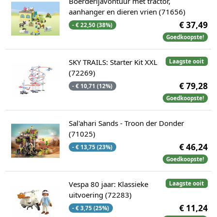
Boerderijavontuur met tractor,
aanhanger en dieren vrien (71656)
€ 37,49
- € 22,50 (38%)
Goedkoopste!
SKY TRAILS: Starter Kit XXL
Laagste ooit
(72269)
€ 79,28
- € 10,71 (12%)
Goedkoopste!
Sal'ahari Sands - Troon der Donder
(71025)
€ 46,24
- € 13,75 (23%)
Goedkoopste!
Vespa 80 jaar: Klassieke
Laagste ooit
uitvoering (72283)
€ 11,24
- € 3,75 (25%)