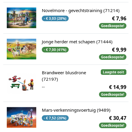
Novelmore - gevechtstraining (71214)
€ 7,96
- € 3,03 (28%)
Goedkoopste!
Jonge herder met schapen (71444)
€ 9,99
- € 7,00 (41%)
Goedkoopste!
Brandweer blusdrone
Laagste ooit
(72197)
--
€ 14,99
Goedkoopste!
Mars-verkenningsvoertuig (9489)
€ 30,47
- € 7,52 (20%)
Goedkoopste!