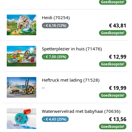
Goedkoopste!
Heidi (70254)
€ 43,81
- € 6,18 (12%)
Goedkoopste!
Spetterplezier in huis (71476)
€ 12,99
- € 7,00 (35%)
Goedkoopste!
Heftruck met lading (71528)
--
€ 19,99
Goedkoopste!
Waterwervelrad met babyhaai (70636)
€ 13,56
- € 4,43 (25%)
Goedkoopste!