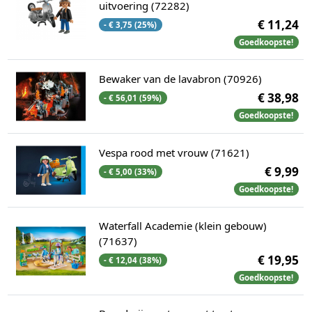
uitvoering (72282)
€ 11,24
- € 3,75 (25%)
Goedkoopste!
Bewaker van de lavabron (70926)
€ 38,98
- € 56,01 (59%)
Goedkoopste!
Vespa rood met vrouw (71621)
€ 9,99
- € 5,00 (33%)
Goedkoopste!
Waterfall Academie (klein gebouw)
(71637)
€ 19,95
- € 12,04 (38%)
Goedkoopste!