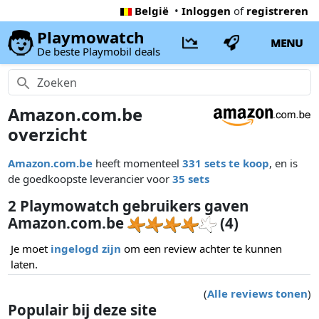
België
•
Inloggen
of
registreren
Playmowatch
MENU
De beste Playmobil deals
Amazon.com.be
overzicht
Amazon.com.be
heeft momenteel
331 sets te koop
, en is
de goedkoopste leverancier voor
35 sets
2 Playmowatch gebruikers gaven
Amazon.com.be
(4)
Je moet
ingelogd zijn
om een review achter te kunnen
laten.
(
Alle reviews tonen
)
Populair bij deze site