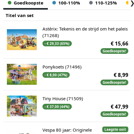
Goedkoopste
100-110%
110-125%
Titel van set
Astérix: Tekenis en de strijd om het paleis
(71268)
€ 15,66
- € 29,33 (65%)
Goedkoopste!
Ponykoets (71496)
€ 8,99
- € 8,00 (47%)
Goedkoopste!
Tiny House (71509)
€ 47,99
- € 37,00 (44%)
Goedkoopste!
Vespa 80 jaar: Originele
Laagste ooit