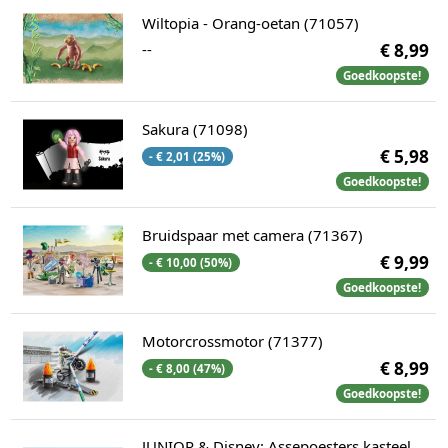
Wiltopia - Orang-oetan (71057)
--
€ 8,99
Goedkoopste!
Sakura (71098)
€ 5,98
- € 2,01 (25%)
Goedkoopste!
Bruidspaar met camera (71367)
€ 9,99
- € 10,00 (50%)
Goedkoopste!
Motorcrossmotor (71377)
€ 8,99
- € 8,00 (47%)
Goedkoopste!
JUNIOR & Disney: Assepoesters kasteel