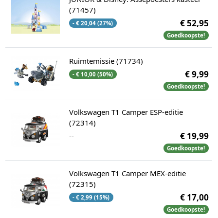
(71457)
€ 52,95
- € 20,04 (27%)
Goedkoopste!
Ruimtemissie (71734)
€ 9,99
- € 10,00 (50%)
Goedkoopste!
Volkswagen T1 Camper ESP-editie
(72314)
--
€ 19,99
Goedkoopste!
Volkswagen T1 Camper MEX-editie
(72315)
€ 17,00
- € 2,99 (15%)
Goedkoopste!