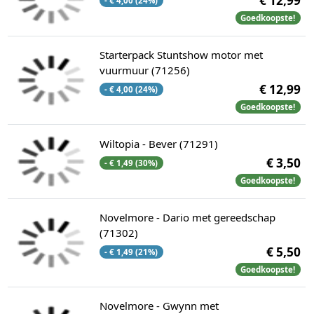
€ 12,99
- € 4,00 (24%)
Goedkoopste!
Starterpack Stuntshow motor met
vuurmuur (71256)
€ 12,99
- € 4,00 (24%)
Goedkoopste!
Wiltopia - Bever (71291)
€ 3,50
- € 1,49 (30%)
Goedkoopste!
Novelmore - Dario met gereedschap
(71302)
€ 5,50
- € 1,49 (21%)
Goedkoopste!
Novelmore - Gwynn met