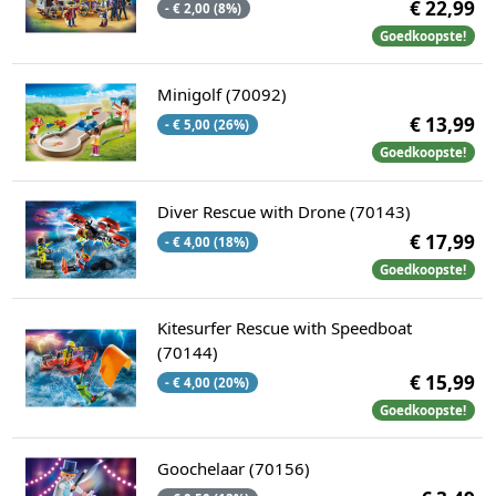
€ 22,99
- € 2,00 (8%)
Goedkoopste!
Minigolf (70092)
€ 13,99
- € 5,00 (26%)
Goedkoopste!
Diver Rescue with Drone (70143)
€ 17,99
- € 4,00 (18%)
Goedkoopste!
Kitesurfer Rescue with Speedboat
(70144)
€ 15,99
- € 4,00 (20%)
Goedkoopste!
Goochelaar (70156)