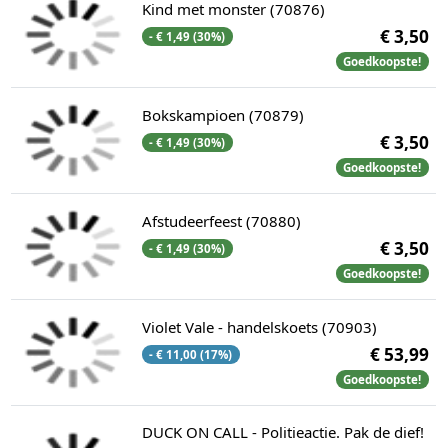
Kind met monster (70876)
€ 3,50
- € 1,49 (30%)
Goedkoopste!
Bokskampioen (70879)
€ 3,50
- € 1,49 (30%)
Goedkoopste!
Afstudeerfeest (70880)
€ 3,50
- € 1,49 (30%)
Goedkoopste!
Violet Vale - handelskoets (70903)
€ 53,99
- € 11,00 (17%)
Goedkoopste!
DUCK ON CALL - Politieactie. Pak de dief!