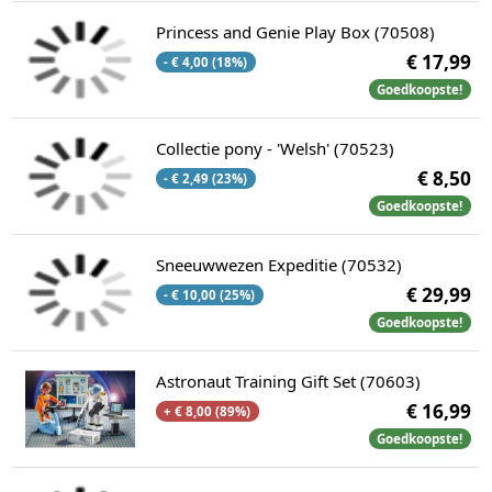
Princess and Genie Play Box (70508)
€ 17,99
- € 4,00 (18%)
Goedkoopste!
Collectie pony - 'Welsh' (70523)
€ 8,50
- € 2,49 (23%)
Goedkoopste!
Sneeuwwezen Expeditie (70532)
€ 29,99
- € 10,00 (25%)
Goedkoopste!
Astronaut Training Gift Set (70603)
€ 16,99
+ € 8,00 (89%)
Goedkoopste!