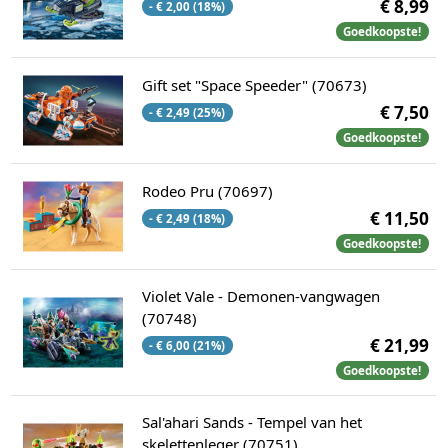
€ 8,99
- € 2,00 (18%)
Goedkoopste!
Gift set "Space Speeder" (70673)
€ 7,50
- € 2,49 (25%)
Goedkoopste!
Rodeo Pru (70697)
€ 11,50
- € 2,49 (18%)
Goedkoopste!
Violet Vale - Demonen-vangwagen
(70748)
€ 21,99
- € 6,00 (21%)
Goedkoopste!
Sal'ahari Sands - Tempel van het
skelettenleger (70751)