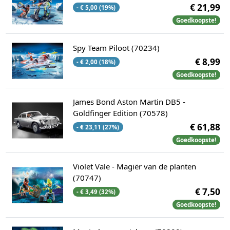
€ 21,99
- € 5,00 (19%)
Goedkoopste!
Spy Team Piloot (70234)
€ 8,99
- € 2,00 (18%)
Goedkoopste!
James Bond Aston Martin DB5 -
Goldfinger Edition (70578)
€ 61,88
- € 23,11 (27%)
Goedkoopste!
Violet Vale - Magiër van de planten
(70747)
€ 7,50
- € 3,49 (32%)
Goedkoopste!