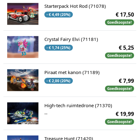
Starterpack Hot Rod (71078)
€ 17,50
- € 4,49 (20%)
Goedkoopste!
Crystal Fairy Elvi (71181)
€ 5,25
- € 1,74 (25%)
Goedkoopste!
Piraat met kanon (71189)
€ 7,99
- € 2,00 (20%)
Goedkoopste!
High-tech ruimtedrone (71370)
--
€ 19,99
Goedkoopste!
Treasure Hunt (71420)