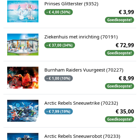
Prinses Glitterster (9352)
€ 3,99
- € 4,00 (50%)
Goedkoopste!
Ziekenhuis met inrichting (70191)
€ 72,99
- € 37,00 (34%)
Goedkoopste!
Burnham Raiders Vuurgeest (70227)
€ 8,99
- € 1,00 (10%)
Goedkoopste!
Arctic Rebels Sneeuwtrike (70232)
€ 35,00
- € 7,99 (19%)
Goedkoopste!
Arctic Rebels Sneeuwrobot (70233)