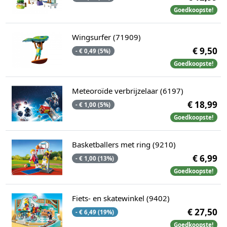
Goedkoopste!
Wingsurfer (71909)
€ 9,50
- € 0,49 (5%)
Goedkoopste!
Meteoroïde verbrijzelaar (6197)
€ 18,99
- € 1,00 (5%)
Goedkoopste!
Basketballers met ring (9210)
€ 6,99
- € 1,00 (13%)
Goedkoopste!
Fiets- en skatewinkel (9402)
€ 27,50
- € 6,49 (19%)
Goedkoopste!