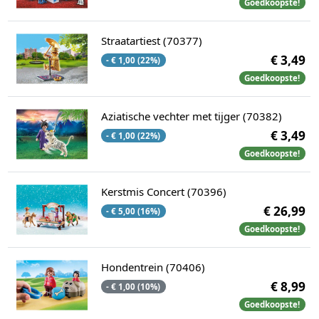
Goedkoopste!
Straatartiest (70377)
€ 3,49
- € 1,00 (22%)
Goedkoopste!
Aziatische vechter met tijger (70382)
€ 3,49
- € 1,00 (22%)
Goedkoopste!
Kerstmis Concert (70396)
€ 26,99
- € 5,00 (16%)
Goedkoopste!
Hondentrein (70406)
€ 8,99
- € 1,00 (10%)
Goedkoopste!