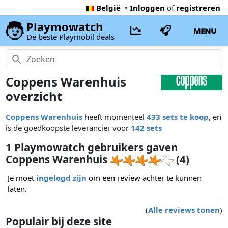
België
•
Inloggen
of
registreren
Playmowatch
MENU
De beste Playmobil deals
Coppens Warenhuis
overzicht
Coppens Warenhuis
heeft momenteel
433 sets te koop
, en
is de goedkoopste leverancier voor
142 sets
1 Playmowatch gebruikers gaven
Coppens Warenhuis
(4)
Je moet
ingelogd zijn
om een review achter te kunnen
laten.
(
Alle reviews tonen
)
Populair bij deze site