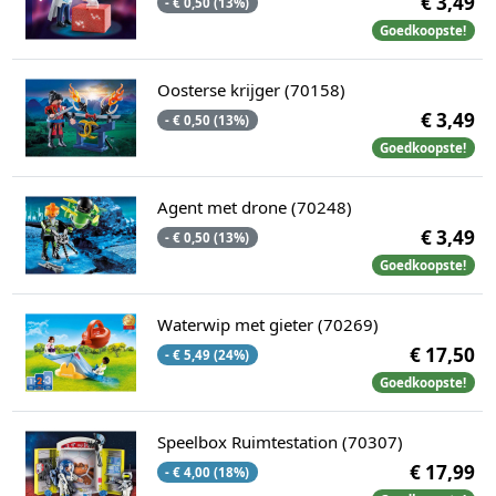
€ 3,49
- € 0,50 (13%)
Goedkoopste!
Oosterse krijger (70158)
€ 3,49
- € 0,50 (13%)
Goedkoopste!
Agent met drone (70248)
€ 3,49
- € 0,50 (13%)
Goedkoopste!
Waterwip met gieter (70269)
€ 17,50
- € 5,49 (24%)
Goedkoopste!
Speelbox Ruimtestation (70307)
€ 17,99
- € 4,00 (18%)