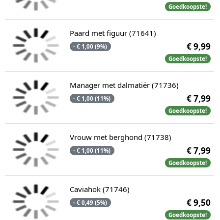
Goedkoopste!
Paard met figuur (71641)
€ 9,99
- € 1,00 (9%)
Goedkoopste!
Manager met dalmatiër (71736)
€ 7,99
- € 1,00 (11%)
Goedkoopste!
Vrouw met berghond (71738)
€ 7,99
- € 1,00 (11%)
Goedkoopste!
Caviahok (71746)
€ 9,50
- € 0,49 (5%)
Goedkoopste!