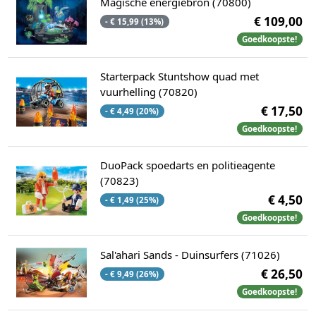
Magische energiebron (70800)
€ 109,00
- € 15,99 (13%)
Goedkoopste!
Starterpack Stuntshow quad met
vuurhelling (70820)
€ 17,50
- € 4,49 (20%)
Goedkoopste!
DuoPack spoedarts en politieagente
(70823)
€ 4,50
- € 1,49 (25%)
Goedkoopste!
Sal'ahari Sands - Duinsurfers (71026)
€ 26,50
- € 9,49 (26%)
Goedkoopste!