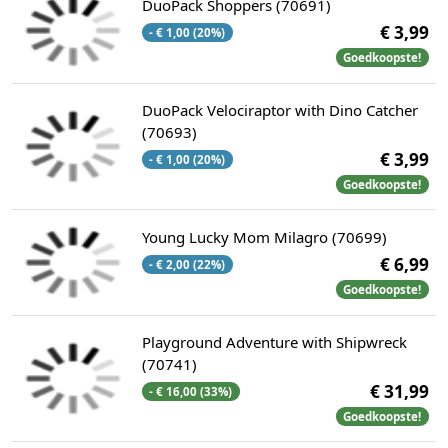
DuoPack Shoppers (70691)
€ 3,99
- € 1,00 (20%)
Goedkoopste!
DuoPack Velociraptor with Dino Catcher
(70693)
€ 3,99
- € 1,00 (20%)
Goedkoopste!
Young Lucky Mom Milagro (70699)
€ 6,99
- € 2,00 (22%)
Goedkoopste!
Playground Adventure with Shipwreck
(70741)
€ 31,99
- € 16,00 (33%)
Goedkoopste!