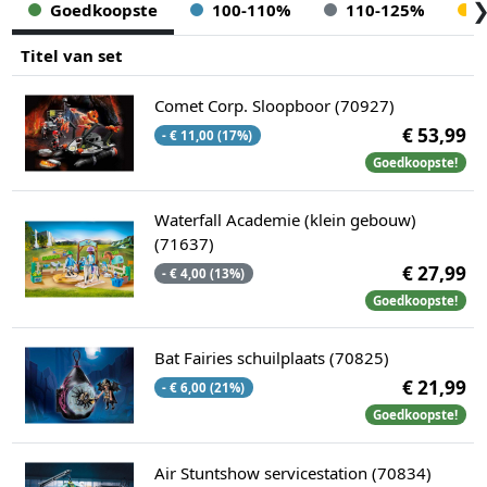
Goedkoopste
100-110%
110-125%
Titel van set
Comet Corp. Sloopboor (70927)
€ 53,99
- € 11,00 (17%)
Goedkoopste!
Waterfall Academie (klein gebouw)
(71637)
€ 27,99
- € 4,00 (13%)
Goedkoopste!
Bat Fairies schuilplaats (70825)
€ 21,99
- € 6,00 (21%)
Goedkoopste!
Air Stuntshow servicestation (70834)