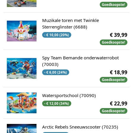
Goedkoopste!
Muzikale toren met Twinkle
Sterrenglinster (6688)
€ 39,99
- € 10,00 (20%)
Goedkoopste!
Spy Team Bemande onderwaterrobot
(70003)
€ 18,99
- € 6,00 (24%)
Goedkoopste!
Watersportschool (70090)
€ 22,99
- € 12,00 (34%)
Goedkoopste!
Arctic Rebels Sneeuwscooter (70235)