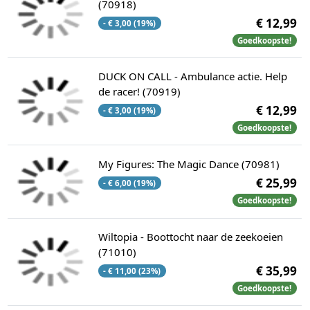
(70918)
€ 12,99
- € 3,00 (19%)
Goedkoopste!
DUCK ON CALL - Ambulance actie. Help
de racer! (70919)
€ 12,99
- € 3,00 (19%)
Goedkoopste!
My Figures: The Magic Dance (70981)
€ 25,99
- € 6,00 (19%)
Goedkoopste!
Wiltopia - Boottocht naar de zeekoeien
(71010)
€ 35,99
- € 11,00 (23%)
Goedkoopste!