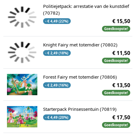
Politiejetpack: arrestatie van de kunstdief
(70782)
€ 15,50
- € 4,49 (22%)
Goedkoopste!
Knight Fairy met totemdier (70802)
€ 11,50
- € 2,49 (18%)
Goedkoopste!
Forest Fairy met totemdier (70806)
€ 13,50
- € 2,49 (16%)
Goedkoopste!
Starterpack Prinsessentuin (70819)
€ 17,50
- € 4,49 (20%)
Goedkoopste!