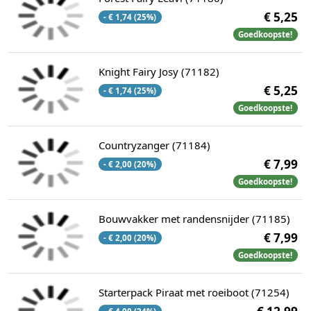
€ 5,25
- € 1,74 (25%)
Goedkoopste!
Knight Fairy Josy (71182)
€ 5,25
- € 1,74 (25%)
Goedkoopste!
Countryzanger (71184)
€ 7,99
- € 2,00 (20%)
Goedkoopste!
Bouwvakker met randensnijder (71185)
€ 7,99
- € 2,00 (20%)
Goedkoopste!
Starterpack Piraat met roeiboot (71254)