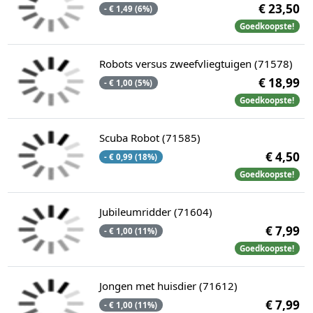
€ 23,50
- € 1,49 (6%)
Goedkoopste!
Robots versus zweefvliegtuigen (71578)
€ 18,99
- € 1,00 (5%)
Goedkoopste!
Scuba Robot (71585)
€ 4,50
- € 0,99 (18%)
Goedkoopste!
Jubileumridder (71604)
€ 7,99
- € 1,00 (11%)
Goedkoopste!
Jongen met huisdier (71612)
€ 7,99
- € 1,00 (11%)