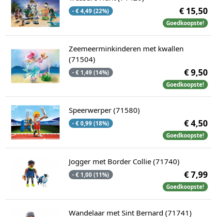
€ 15,50
- € 4,49 (22%)
Goedkoopste!
Zeemeerminkinderen met kwallen
(71504)
€ 9,50
- € 1,49 (14%)
Goedkoopste!
Speerwerper (71580)
€ 4,50
- € 0,99 (18%)
Goedkoopste!
Jogger met Border Collie (71740)
€ 7,99
- € 1,00 (11%)
Goedkoopste!
Wandelaar met Sint Bernard (71741)