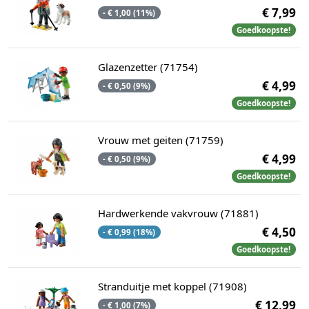
€ 7,99
- € 1,00 (11%)
Goedkoopste!
Glazenzetter (71754)
€ 4,99
- € 0,50 (9%)
Goedkoopste!
Vrouw met geiten (71759)
€ 4,99
- € 0,50 (9%)
Goedkoopste!
Hardwerkende vakvrouw (71881)
€ 4,50
- € 0,99 (18%)
Goedkoopste!
Stranduitje met koppel (71908)
€ 12,99
- € 1,00 (7%)