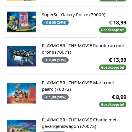
SuperSet Galaxy Police (70009)
€ 18,99
- € 6,00 (24%)
Goedkoopste!
PLAYMOBIL: THE MOVIE Robotitron met
drone (70071)
€ 13,99
- € 2,00 (13%)
Goedkoopste!
PLAYMOBIL: THE MOVIE Marla met
paard (70072)
€ 8,99
- € 1,00 (10%)
Goedkoopste!
PLAYMOBIL: THE MOVIE Charlie met
gevangeniswagon (70073)