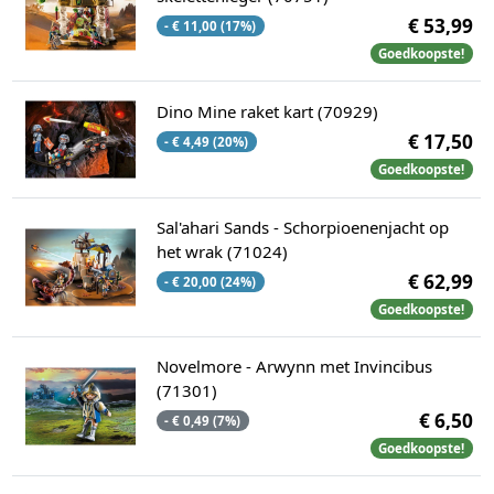
€ 53,99
- € 11,00 (17%)
Goedkoopste!
Dino Mine raket kart (70929)
€ 17,50
- € 4,49 (20%)
Goedkoopste!
Sal'ahari Sands - Schorpioenenjacht op
het wrak (71024)
€ 62,99
- € 20,00 (24%)
Goedkoopste!
Novelmore - Arwynn met Invincibus
(71301)
€ 6,50
- € 0,49 (7%)
Goedkoopste!