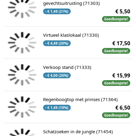
gevechtsuitrusting (71303)
€ 5,50
- € 1,49 (21%)
Goedkoopste!
Virtueel klaslokaal (71330)
€ 17,50
- € 4,49 (20%)
Goedkoopste!
Verkoop stand (71333)
€ 15,99
- € 4,00 (20%)
Goedkoopste!
Regenboogtop met prinses (71364)
€ 6,50
- € 1,49 (19%)
Goedkoopste!
Schatzoeken in de jungle (71454)