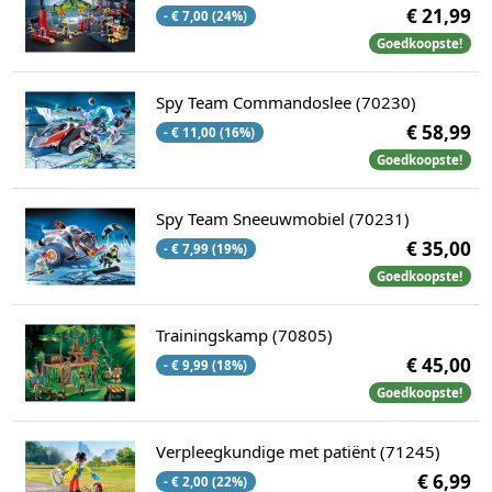
€ 21,99
- € 7,00 (24%)
Goedkoopste!
Spy Team Commandoslee (70230)
€ 58,99
- € 11,00 (16%)
Goedkoopste!
Spy Team Sneeuwmobiel (70231)
€ 35,00
- € 7,99 (19%)
Goedkoopste!
Trainingskamp (70805)
€ 45,00
- € 9,99 (18%)
Goedkoopste!
Verpleegkundige met patiënt (71245)
€ 6,99
- € 2,00 (22%)