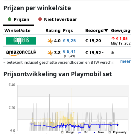
Prijzen per winkel/site
Prijzen
Niet leverbaar
Winkel/site
Rating
Prijs
Bezorgd
Gewijzigd
↑
€ 1,05
4.0
€ 5,25
€ 15,20
May 19, 2026
€ 6,41
3.8
€ 19,52
~
✱
(£ 5,49)
meer
~ betekent inclusief geschatte verzendkosten en BTW verschil.
Exacte verzendkosten zijn afhankelijk van o.a. afmetingen en/of
Prijsontwikkeling van
Playmobil set
gewicht.
Prijzen en beschikbaarheid kunnen zijn veranderd sinds de laatste
controle. Volgorde is puur op basis van prijs, vergoedingen door
partners hebben hier geen enkele invoed op. Alleen bij gelijke prijzen
kunnen historische prestaties de volgorde beïnvloeden.