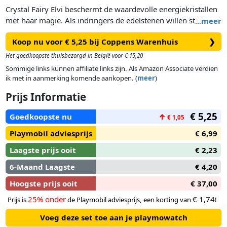
Crystal Fairy Elvi beschermt de waardevolle energiekristallen
met haar magie. Als indringers de edelstenen willen stelen,
…
meer
kan Elvi ze opsluiten met haar kristallen koepelmagie. Haar
Koop nu voor € 5,25 bij Coppens Warenhuis
❯
geliefde totemdier de vlinder ondersteunt Elvi in ​​haar
belangrijke taak. Met liefdevolle karakters , magische
Het goedkoopste thuisbezorgd in België voor € 15,20
verhalen en geweldige effecten. Fantastisch plezier voor
Sommige links kunnen affiliate links zijn. Als Amazon Associate verdien
kinderen vanaf 7 jaar. Het feeënspeelgoed bestaat uit Crystal
ik met in aanmerking komende aankopen. (
meer
)
Fairy Elvi en een paar clip-on feeënvleugels. Ook inbegrepen
Prijs Informatie
in de set zijn stickers en een ruilkaart met een cool
regenboogeffect.
€ 5,25
Goedkoopste nu
↑
€ 1,05
Playmobil adviesprijs
€ 6,99
Laagste prijs ooit
€ 2,23
6-Maand Laagste
€ 4,20
Hoogste prijs ooit
€ 37,00
25% onder
€ 1,74
Prijs is
de Playmobil adviesprijs, een korting van
!
Voeg deze set toe aan je playmowatch