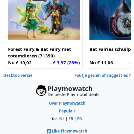
Forest Fairy & Bat Fairy met
Bat Fairies schuilpl
totemdieren (71350)
Nu € 10,02
- € 3,97 (28%)
Nu € 11,06
- 
Desktop versie
Foutje gezien of suggesties ?
Playmowatch
De beste Playmobil deals
Over Playmowatch
Populair
Taal
NL
|
FR
|
EN
Like Playmowatch