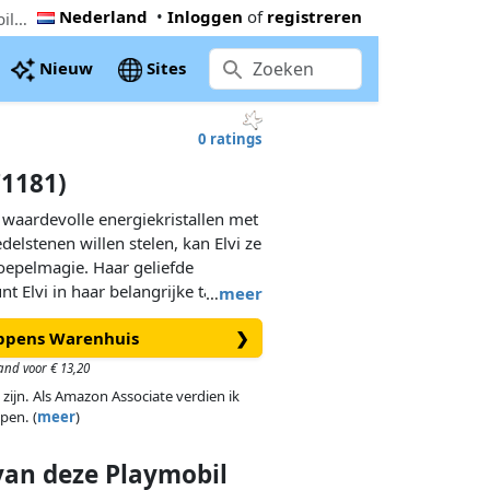
Nederland
•
Inloggen
of
registreren
De goedkoopste PLAYMOBIL Crystal Fairy Elvi (71181). Nu € 5,25 bij Coppens Warenhuis, 25% onder de Playmobil adviesprijs
Nieuw
Sites
0 ratings
71181)
e waardevolle energiekristallen met
delstenen willen stelen, kan Elvi ze
koepelmagie. Haar geliefde
 Elvi in ​​haar belangrijke taak.
…
meer
gische verhalen en geweldige
oppens Warenhuis
❯
oor kinderen vanaf 7 jaar. Het
tal Fairy Elvi en een paar clip-on
and voor € 13,20
n de set zijn stickers en een
 zijn. Als Amazon Associate verdien ik
ogeffect.
pen. (
meer
)
 van
deze
Playmobil