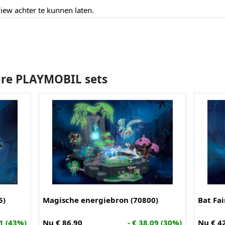
ew achter te kunnen laten.
ire PLAYMOBIL sets
5)
Magische energiebron (70800)
Bat Fai
01 (43%)
Nu € 86,90
- € 38,09 (30%)
Nu € 4