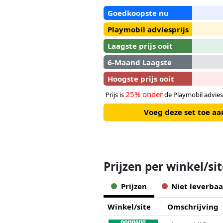
Goedkoopste nu
Playmobil adviesprijs
Laagste prijs ooit
6-Maand Laagste
Hoogste prijs ooit
25% onder
Prijs is
de Playmobil advies
Voeg deze set toe a
Prijzen per winkel/si
Prijzen
Niet leverbaa
Winkel/site
Omschrijving