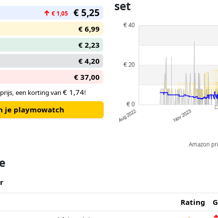
set
€ 5,25
↑
€ 1,05
€ 6,99
€ 2,23
€ 4,20
€ 37,00
€ 1,74
prijs, een korting van
!
an je playmowatch
Amazon pric
te
r
Rating
G