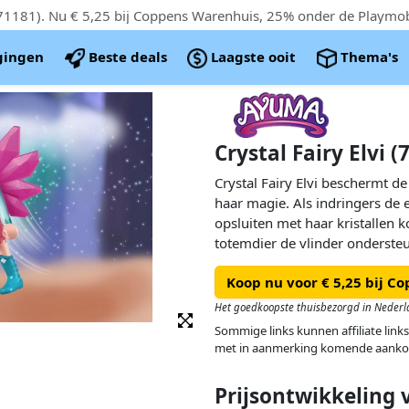
igingen
Beste deals
Laagste ooit
Thema's
Crystal Fairy Elvi (
Crystal Fairy Elvi beschermt d
haar magie. Als indringers de e
opsluiten met haar kristallen 
totemdier de vlinder ondersteunt
Met liefdevolle karakters , ma
Koop nu voor € 5,25 bij C
effecten. Fantastisch plezier v
feeënspeelgoed bestaat uit Crys
Het goedkoopste thuisbezorgd in Nederl
feeënvleugels. Ook inbegrepen i
Sommige links kunnen affiliate links
ruilkaart met een cool regenbo
met in aanmerking komende aanko
Prijsontwikkeling