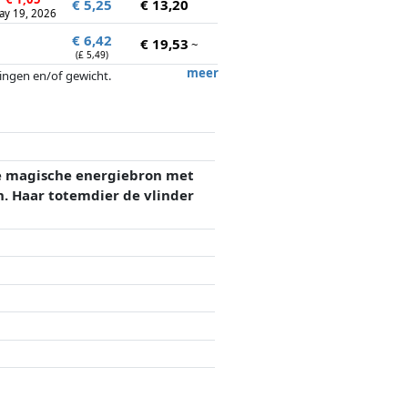
€ 5,25
€ 13,20
ay 19, 2026
€ 6,42
€ 19,53
~
(£ 5,49)
meer
tingen en/of gewicht.
ergoedingen door partners hebben hier
 de magische energiebron met
n. Haar totemdier de vlinder