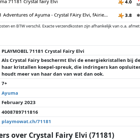
a 71181 Crystal fairy Elvi
4.0
M
Playmobil 71181 Adventures of Ayuma - Crystal FAiry Elvi, fAiries, Mystical Adventures, Fun Imaginative Role-Play, Playset Suitable for Children Ages 7+
3.8
✱
osten en BTW verschil. Exacte verzendkosten zijn afhankelijk van o.a. afme
veranderd sinds de laatste controle. Volgorde is puur op basis van prijs, v
e prijzen kunnen historische prestaties de volgorde beïnvloeden.
PLAYMOBIL 71181 Crystal Fairy Elvi
Als Crystal Fairy beschermt Elvi de energiekristallen bij
haar kristallen koepel-spreuk, die indringers kan opsluite
houdt meer van haar dan van wat dan ook.
7+
Ayuma
February 2023
4008789711816
playmowat.ch/71181
rs over Crystal Fairy Elvi (71181)