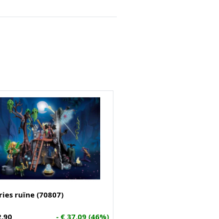
ries ruïne (70807)
2,90
- € 37,09 (46%)