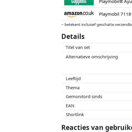
Playmobil® Ayum
~ betekent inclusief geschatte verzendk
Prijzen en beschikbaarheid kunnen zijn 
Details
geen enkele invoed op. Alleen bij gelijk
Titel van set
Alternatieve omschrijving
Leeftijd
Thema
Gemonitord sinds
EAN
Shortlink
Reacties van gebruike