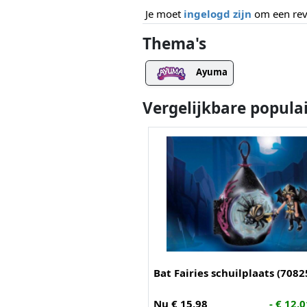
Je moet
ingelogd zijn
om een revi
Thema's
Ayuma
Vergelijkbare popula
Bat Fairies schuilplaats (7082
Nu € 15,98
- € 12,