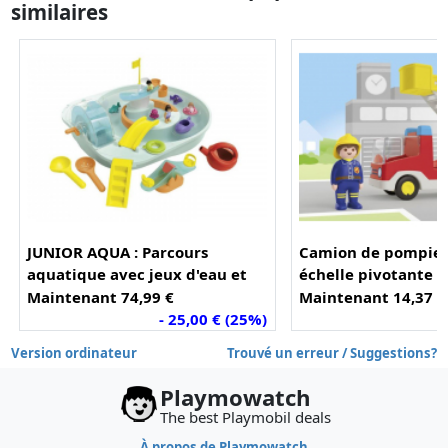
similaires
JUNIOR AQUA : Parcours
Camion de pompier
aquatique avec jeux d'eau et
échelle pivotante (
effets d'app (71654)
Maintenant 74,99 €
Maintenant 14,37 €
- 25,00 € (25%)
-
Version ordinateur
Trouvé un erreur / Suggestions?
Playmowatch
The best Playmobil deals
À propos de Playmowatch