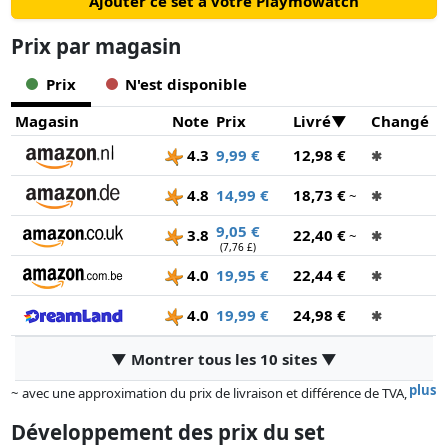
Ajouter ce set à votre Playmowatch
Prix ​​par magasin
Prix
N'est disponible
Magasin
Note
Prix
Livré
Changé
4.3
9,99 €
12,98 €
✱
4.8
14,99 €
18,73 €
~
✱
9,05 €
3.8
22,40 €
~
✱
(7,76 £)
4.0
19,95 €
22,44 €
✱
4.0
19,99 €
24,98 €
✱
▼ Montrer tous les 10 sites ▼
plus
~ avec une approximation du prix de livraison et différence de TVA,
car le prix de la livraison varie selon le poids et/ ou les dimensions.
Développement des prix du set
Les prix et la disponibilité peuvent avoir changé depuis la dernière mise