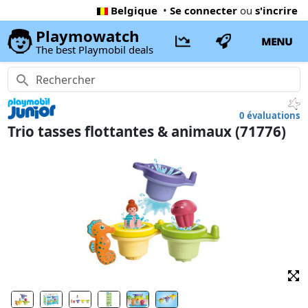
Belgique
•
Se connecter
ou
s'incrire
Playmowatch
MENU
The best Playmobil deals
0 évaluations
Trio tasses flottantes & animaux (71776)