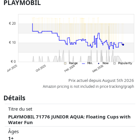
PLAYMOBIL
à jour. L'ordre est purement basé sur le prix, la rémunération des
partenaires n'a aucune influence sur celui-ci. Ce n'est qu'à prix égaux
que les réalisations historiques peuvent influencer l'ordre.
Prix actuel depuis August 5th 2026
Amazon pricing is not included in price tracking/graph
Détails
Titre du set
PLAYMOBIL 71776 JUNIOR AQUA: Floating Cups with
Water Fun
Âges
1+