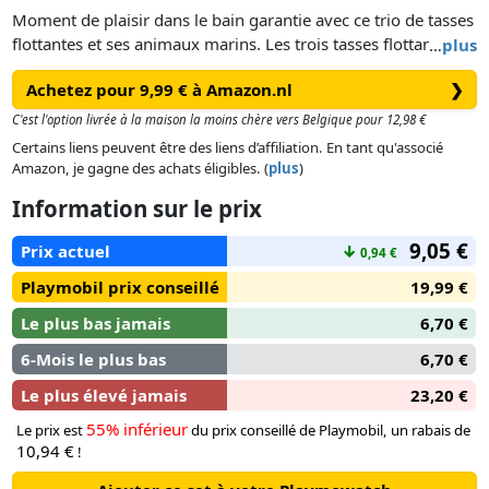
Moment de plaisir dans le bain garantie avec ce trio de tasses
flottantes et ses animaux marins. Les trois tasses flottantes
…
plus
peuvent être reliées en un train ou utilisées séparément pour
Achetez pour 9,99 € à Amazon.nl
❯
varier les effets d'eau. Chaque tasse a une manière unique de
laisser couler l’eau, comme une douche de pluie ou en
C'est l'option livrée à la maison la moins chère vers Belgique pour 12,98 €
champignon. Une fois le bain terminé, les tasses s’empilent
Certains liens peuvent être des liens d’affiliation. En tant qu'associé
pour un rangement facile!
Amazon, je gagne des achats éligibles. (
plus
)
Information sur le prix
9,05 €
Prix actuel
↓
0,94 €
Playmobil prix conseillé
19,99 €
Le plus bas jamais
6,70 €
6-Mois le plus bas
6,70 €
Le plus élevé jamais
23,20 €
55% inférieur
Le prix est
du prix conseillé de Playmobil, un rabais de
10,94 €
!