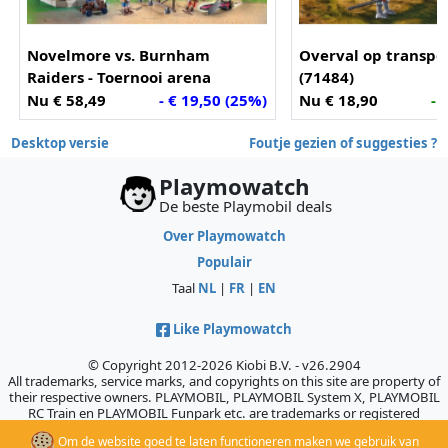
Novelmore vs. Burnham
Overval op transp
Raiders - Toernooi arena
(71484)
(71298)
Nu € 58,49
- € 19,50 (25%)
Nu € 18,90
- 
Desktop versie
Foutje gezien of suggesties ?
Playmowatch
De beste Playmobil deals
Over Playmowatch
Populair
Taal
NL
|
FR
|
EN
Like Playmowatch
© Copyright 2012-2026 Kiobi B.V. - v26.2904
All trademarks, service marks, and copyrights on this site are property of
their respective owners. PLAYMOBIL, PLAYMOBIL System X, PLAYMOBIL
RC Train en PLAYMOBIL Funpark etc. are trademarks or registered
trademarks of Geobra Brandstätter GmbH & Co. KG., which does not
Om de website goed te laten functioneren maken we gebruik van
sponsor, authorize, or endorse this site.