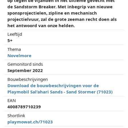
op tegen de vijanden in het ultieme gevecht met
de Sandstorm Breaker. Met inbegrip van nieuwe
sponsprojectielen, zipline en mechanisch
projectielvuur, zal de grote zeeman recht doen als
het antwoord van onze helden.
Leeftijd
5+
Thema
Novelmore
Gemonitord sinds
September 2022
Bouwbeschrijvingen
Download de bouwbeschrijvingen voor de
Playmobil Sal'ahari Sands - Sand Stormer (71023)
EAN
4008789710239
Shortlink
playmowat.ch/71023