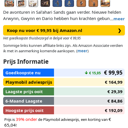
De avonturen in Sal'ahari Sands gaan verder. Nieuwe helden
Arwynn, Gwynn en Dario hebben hun krachten gebundeld
…
meer
met de dappere woestijnmensen van de Ahari om het
Koop nu voor € 99,95 bij Amazon.nl
❯
verschrikkelijke skelettenleger het hoofd te bieden. Met
behulp van de zandstormbreker bewegen ze zich snel door
Het goedkoopste thuisbezorgd in België voor € 99,95
het hete woestijnzand en overwinnen zoutvlakten en
Sommige links kunnen affiliate links zijn. Als Amazon Associate verdien
zandduinen met gemak. Aanvallers worden op afstand
ik met in aanmerking komende aankopen. (
meer
)
gehouden met het grote balgkanon, stormram en nieuwe
Prijs Informatie
gifpijlen. Gebruik de zijnetten om tijdens het rijden
schorpioenen of voorwerpen uit het zand te vissen. Twee
€ 99,95
Goedkoopste nu
↓
€ 15,05
Ahari zijn aan boord naast Arwynn en Gwynn - vechters, een
balgkanon, gifpijlen en nog veel meer extra's voor
Playmobil adviesprijs
€ 164,99
spannende woestijnavonturen. Het schip kan met behulp van
Laagste prijs ooit
€ 29,39
de wielen over de grond worden voortgeduwd.
Productdetails
6-Maand Laagste
€ 84,86
De Zandstormbreker heeft drie soorten wapens:
Hoogste prijs ooit
€ 192,09
- Een balgpistool om te laden met foamballen die kunnen
worden afgevuurd door in de balg te knijpen.
39% onder
€
Prijs is
de Playmobil adviesprijs, een korting van
65,04
- Een horizontaal beweegbare stormram met een net voor
!