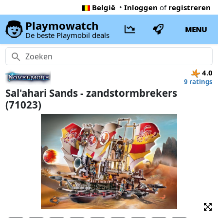
België
•
Inloggen
of
registreren
Playmowatch
MENU
De beste Playmobil deals
4.0
9 ratings
Sal'ahari Sands - zandstormbrekers
(71023)