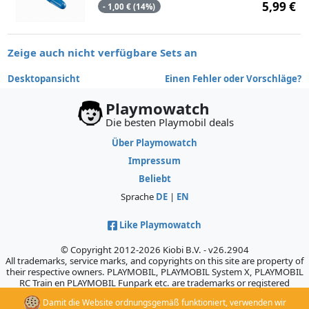
5,99 €
- 1,00 € (14%)
Zeige auch nicht verfügbare Sets an
Desktopansicht
Einen Fehler oder Vorschläge?
Playmowatch
Die besten Playmobil deals
Über Playmowatch
Impressum
Beliebt
Sprache
DE
|
EN
Like Playmowatch
© Copyright 2012-2026 Kiobi B.V. - v26.2904
All trademarks, service marks, and copyrights on this site are property of
their respective owners. PLAYMOBIL, PLAYMOBIL System X, PLAYMOBIL
RC Train en PLAYMOBIL Funpark etc. are trademarks or registered
trademarks of Geobra Brandstätter GmbH & Co. KG., which does not
Damit die Website ordnungsgemäß funktioniert, verwenden wir
sponsor, authorize, or endorse this site.