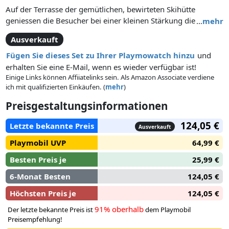
Auf der Terrasse der gemütlichen, bewirteten Skihütte
geniessen die Besucher bei einer kleinen Stärkung die
…
mehr
Aussicht. Im Inneren der Hütte befinden sich ein Gastraum,
Ausverkauft
sowie ein Matratzenlager und Bad. Mit viel Zubehör! Maße:
32 x 36 x 21,5 cm (LxTxH).
Fügen Sie dieses Set zu Ihrer Playmowatch hinzu
und
erhalten Sie eine E-Mail, wenn es wieder verfügbar ist!
Einige Links können Affiiatelinks sein. Als Amazon Associate verdiene
ich mit qualifizierten Einkäufen. (
mehr
)
Preisgestaltungsinformationen
124,05 €
Letzte bekannte Preis
Ausverkauft
Playmobil UVP
64,99 €
Besten Preis je
25,99 €
6-Monat Besten
124,05 €
Höchsten Preis je
124,05 €
91% oberhalb
Der letzte bekannte Preis ist
dem Playmobil
Preisempfehlung!