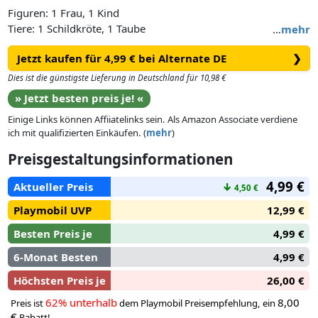
Figuren: 1 Frau, 1 Kind
Tiere: 1 Schildkröte, 1 Taube
…
mehr
Zubehör: 2 Ei-Hälften, 1 Sonnenschirm, 1 Pflanzenteil, 1
Jetzt kaufen für 4,99 € bei Alternate DE
❯
Badetuch, 1 Strandtasche, 1 Flasche, 1 Tube Sonnencreme, 1
Schaufel, 1 Eimer, 1 Topf, 1 Gießkanne, 1 Sandburg, 2 Eier-
Dies ist die günstigste Lieferung in Deutschland für 10,98 €
Sets
» Jetzt besten preis je! «
Einige Links können Affiiatelinks sein. Als Amazon Associate verdiene
ich mit qualifizierten Einkäufen. (
mehr
)
Preisgestaltungsinformationen
4,99 €
Aktueller Preis
↓
4,50 €
Playmobil UVP
12,99 €
Besten Preis je
4,99 €
6-Monat Besten
4,99 €
Höchsten Preis je
26,00 €
62% unterhalb
8,00
Preis ist
dem Playmobil Preisempfehlung, ein
€
Rabatt!