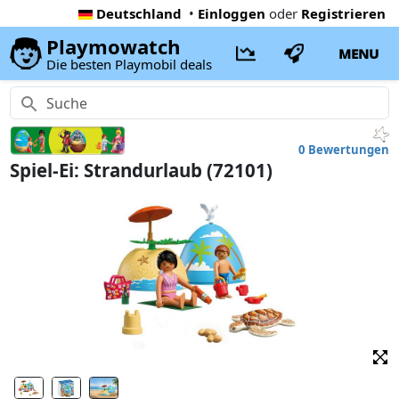
Deutschland
•
Einloggen
oder
Registrieren
Playmowatch
MENU
Die besten Playmobil deals
0 Bewertungen
Spiel-Ei: Strandurlaub (72101)