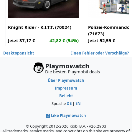
Knight Rider - K.I.T.T. (70924)
Polizei-Kommandoz
(71873)
Jetzt 37,17 €
- 42,82 € (54%)
Jetzt 52,59 €
- 
Desktopansicht
Einen Fehler oder Vorschläge?
Playmowatch
Die besten Playmobil deals
Über Playmowatch
Impressum
Beliebt
Sprache
DE
|
EN
Like Playmowatch
© Copyright 2012-2026 Kiobi B.V. - v26.2903
All trademarks, service marks, and copyrights on this site are property of