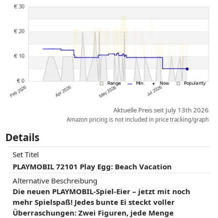
Preise und Verfügbarkeiten können sich seit der letzten Aktualisierung
geändert haben. Die Ordnung erfolgt rein nach dem Preis,
Vergütungen durch Partner haben darauf keinerlei Einfluss. Nur bei
gleichen Preisen können historische Leistungen die Ordnung
beeinflussen.
Aktuelle Preis seit July 13th 2026
Amazon pricing is not included in price tracking/graph
Details
Set Titel
PLAYMOBIL 72101 Play Egg: Beach Vacation
Alternative Beschreibung
Die neuen PLAYMOBIL-Spiel-Eier – jetzt mit noch
mehr Spielspaß! Jedes bunte Ei steckt voller
Überraschungen: Zwei Figuren, jede Menge