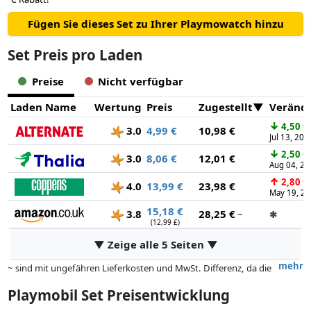
Fügen Sie dieses Set zu Ihrer Playmowatch hinzu
Set Preis pro Laden
Preise
Nicht verfügbar
Laden Name
Wertung
Preis
Zugestellt
Veränd
↓
4,50 €
3.0
4,99 €
10,98 €
Jul 13, 202
↓
2,50 €
3.0
8,06 €
12,01 €
Aug 04, 20
↑
2,80 €
4.0
13,99 €
23,98 €
May 19, 2
15,18 €
3.8
28,25 €
~
✱
(12,99 £)
▼ Zeige alle 5 Seiten ▼
mehr
~ sind mit ungefähren Lieferkosten und MwSt. Differenz, da die
tatsächlichen Lieferkosten je nach Gewicht und/ oder Maßen der Ware
Playmobil Set Preisentwicklung
abweichen können.