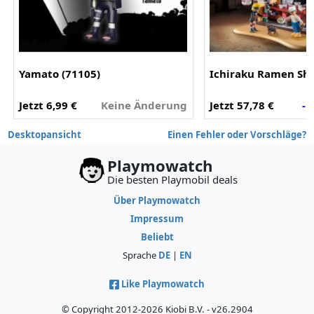
Yamato (71105)
Ichiraku Ramen Sho
Jetzt 6,99 €
Keine Änderung
Jetzt 57,78 €
- 
Desktopansicht
Einen Fehler oder Vorschläge?
Playmowatch
Die besten Playmobil deals
Über Playmowatch
Impressum
Beliebt
Sprache
DE
|
EN
Like Playmowatch
© Copyright 2012-2026 Kiobi B.V. - v26.2904