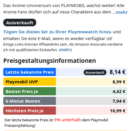
Das Anime-Unviversum von PLAYMOBIL wächst weiter! Alle
Anime-Fans dürfen sich auf neue Charaktere aus dem
…
mehr
spannenden NARUTO-Universum freuen. Die kreativen
Ausverkauft
Figuren begeistern mit vielen Details und coolen Accessoires
aus der beliebten Erfolgsserie und sind ein echter Blickfang in
Fügen Sie dieses Set zu Ihrer Playmowatch hinzu
und
jeder Fanartikel-Vitrine.
erhalten Sie eine E-Mail, wenn es wieder verfügbar ist!
Das PLAYMOBIL-Set enthält NARUTO SHIPPUDEN Charakter
Einige Links können Affiiatelinks sein. Als Amazon Associate verdiene
ich mit qualifizierten Einkäufen. (
mehr
)
Nagato Edo Tensei. Aufgrund des Mantels kann sich die Figur
nicht setzen. Für einen sicheren Stand sorgt die im Set
Preisgestaltungsinformationen
enthaltene Standplatte.
8,14 €
Letzte bekannte Preis
Ausverkauft
Playmobil UVP
8,99 €
Besten Preis je
4,42 €
6-Monat Besten
7,94 €
Höchsten Preis je
10,99 €
9% unterhalb
Der letzte bekannte Preis ist
dem Playmobil
Preisempfehlung!