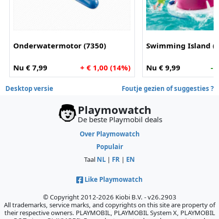
Onderwatermotor (7350)
Swimming Island (
Nu € 7,99
+ € 1,00 (14%)
Nu € 9,99
- 
Desktop versie
Foutje gezien of suggesties ?
Playmowatch
De beste Playmobil deals
Over Playmowatch
Populair
Taal
NL
|
FR
|
EN
Like Playmowatch
© Copyright 2012-2026 Kiobi B.V. - v26.2903
All trademarks, service marks, and copyrights on this site are property of
their respective owners. PLAYMOBIL, PLAYMOBIL System X, PLAYMOBIL