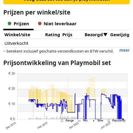
Prijzen per winkel/site
Prijzen
Niet leverbaar
Winkel/site
Rating
Prijs
Bezorgd
Gewijzigd
Uitverkocht
meer
~ betekent inclusief geschatte verzendkosten en BTW verschil.
Exacte verzendkosten zijn afhankelijk van o.a. afmetingen en/of
Prijsontwikkeling van
Playmobil set
gewicht.
Prijzen en beschikbaarheid kunnen zijn veranderd sinds de laatste
controle. Volgorde is puur op basis van prijs, vergoedingen door
partners hebben hier geen enkele invoed op. Alleen bij gelijke prijzen
kunnen historische prestaties de volgorde beïnvloeden.