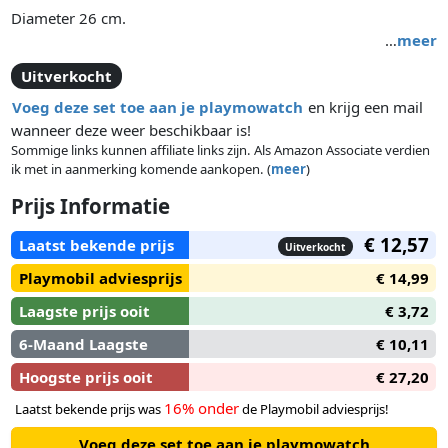
Diameter 26 cm.
…
meer
Uitverkocht
Voeg deze set toe aan je playmowatch
en krijg een mail
wanneer deze weer beschikbaar is!
Sommige links kunnen affiliate links zijn. Als Amazon Associate verdien
ik met in aanmerking komende aankopen. (
meer
)
Prijs Informatie
€ 12,57
Laatst bekende prijs
Uitverkocht
Playmobil adviesprijs
€ 14,99
Laagste prijs ooit
€ 3,72
6-Maand Laagste
€ 10,11
Hoogste prijs ooit
€ 27,20
16% onder
Laatst bekende prijs was
de Playmobil adviesprijs!
Voeg deze set toe aan je playmowatch