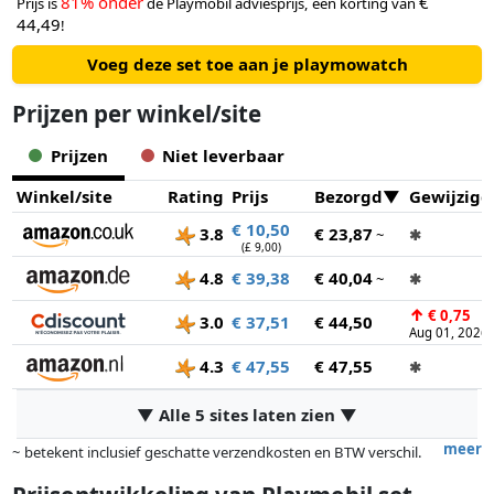
81% onder
€
Prijs is
de Playmobil adviesprijs, een korting van
44,49
!
Voeg deze set toe aan je playmowatch
Prijzen per winkel/site
Prijzen
Niet leverbaar
Winkel/site
Rating
Prijs
Bezorgd
Gewijzigd
€ 10,50
3.8
€ 23,87
~
✱
(£ 9,00)
4.8
€ 39,38
€ 40,04
~
✱
↑
€ 0,75
3.0
€ 37,51
€ 44,50
Aug 01, 2026
4.3
€ 47,55
€ 47,55
✱
▼ Alle 5 sites laten zien ▼
meer
~ betekent inclusief geschatte verzendkosten en BTW verschil.
Exacte verzendkosten zijn afhankelijk van o.a. afmetingen en/of