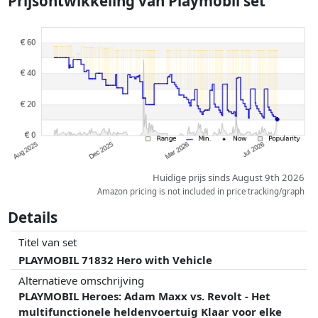
Prijsontwikkeling van
Playmobil set
gewicht.
Prijzen en beschikbaarheid kunnen zijn veranderd sinds de laatste
controle. Volgorde is puur op basis van prijs, vergoedingen door
partners hebben hier geen enkele invoed op. Alleen bij gelijke prijzen
kunnen historische prestaties de volgorde beïnvloeden.
Huidige prijs sinds August 9th 2026
Amazon pricing is not included in price tracking/graph
Details
Titel van set
PLAYMOBIL 71832 Hero with Vehicle
Alternatieve omschrijving
PLAYMOBIL Heroes: Adam Maxx vs. Revolt - Het
multifunctionele heldenvoertuig Klaar voor elke