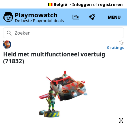
België
•
Inloggen
of
registreren
Playmowatch
MENU
De beste Playmobil deals
0 ratings
Held met multifunctioneel voertuig
(71832)