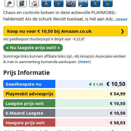
Chaos en controle botsen in deze actievolle PLAYMOBIL-
heldenset! Als de schurk Revolt toeslaat, is het aan Adam
…
meer
Maxx om de dag te redden met zijn hightech heldenvoertuig,
Koop nu voor € 10,50 bij Amazon.co.uk
❯
uitgerust met naar voren schietende kanonnen. Dankzij zijn
uitklapbare vleugels, propellerturbines en ingebouwde
Het goedkoopste thuisbezorgd in België voor ~€ 23,87
drijvers trotseert dit veelzijdige voertuig land, lucht én water.
» Nu laagste prijs ooit! «
Of hij nu vertrekt vanaf het lanceerplatform of terugslaat met
Sommige links kunnen affiliate links zijn. Als Amazon Associate verdien
zijn handkanon – Adam Maxx staat altijd paraat.
ik met in aanmerking komende aankopen. (
meer
)
Boordevol sci-fi uitrusting, projectielen en power-accessoires
Prijs Informatie
brengt deze PLAYMOBIL Heroes-set eindeloos fantasierijk
€ 10,50
speelplezier en epische gevechten – recht uit de toekomst!
Goedkoopste nu
↓
€ 1,45
Playmobil adviesprijs
€ 54,99
Laagste prijs ooit
€ 10,50
6-Maand Laagste
€ 10,50
Hoogste prijs ooit
€ 58,03