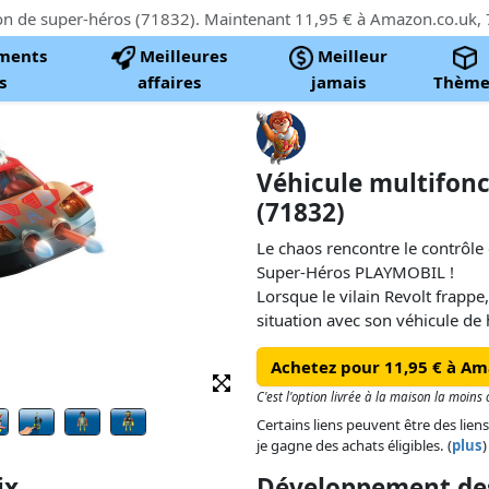
ments
Meilleures
Meilleur
s
affaires
jamais
Thème
Véhicule multifonc
(71832)
Le chaos rencontre le contrôle
Super-Héros PLAYMOBIL !
Lorsque le vilain Revolt frappe
situation avec son véhicule de
canons à tir frontal. Doté d'ail
Achetez pour 11,95 € à Am
propulseur et de flotteurs inté
conquiert terre, air et eau. Qu
C'est l'option livrée à la maison la moin
de saut ou en ripostant avec l
Certains liens peuvent être des liens
toujours prêt.
je gagne des achats éligibles. (
plus
)
ix
Développement des
Chargé d'équipements futuristes