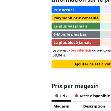
Prix actuel
Playmobil prix conseillé
Le plus bas jamais
6-Mois le plus bas
Le plus élevé jamais
76% inférieur
Le prix est
du prix conse
38,04 €
!
Ajouter ce set à v
Prix ​​par magasin
Prix
N'est disponible
Magasin
Description