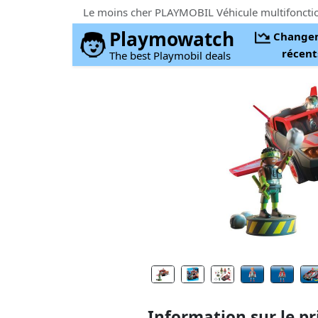
Playmowatch
Change
récent
The best Playmobil deals
Information sur le pr