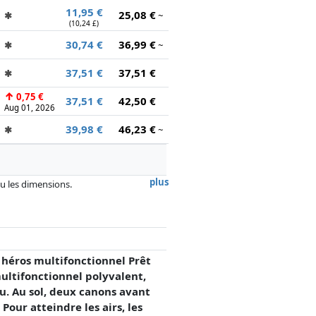
11,95 €
25,08 €
✱
~
(10,24 £)
30,74 €
36,99 €
✱
~
37,51 €
37,51 €
✱
↑
0,75 €
37,51 €
42,50 €
Aug 01, 2026
39,98 €
46,23 €
✱
~
plus
 ou les dimensions.
, la rémunération des partenaires n'a
 héros multifonctionnel Prêt
ultifonctionnel polyvalent,
au. Au sol, deux canons avant
Pour atteindre les airs, les