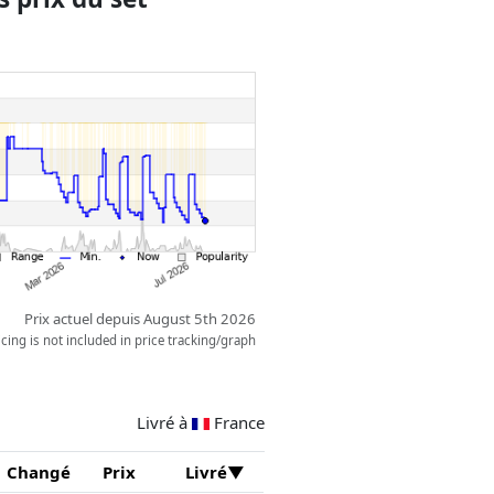
uper-Héros offre un jeu
tailles épiques tout droit sorties
Prix actuel depuis August 5th 2026
ing is not included in price tracking/graph
Livré à
France
Changé
Prix
Livré