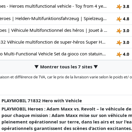
Playmobil - Heroes - Heroes multifunctional vehicle - Toy from 4 years - Gift for children - Versatile action vehicle - With shooting function and play figure - 71832
3.8
PLAYMOBIL | Heroes | Helden-Multifunktionsfahrzeug | Spielzeug ab 4 Jahren | Geschenk für Kinder | Vielseitiges Action-Fahrzeug | Mit Schussfunktion & Spielfigur | 71832
4.8
Playmobil | Heroes | Véhicule Multifonctionnel des héros | Jouet à partir de 4 Ans | Cadeau pour Enfants | Véhicule d'action Polyvalent | avec Fonction de tir & Figurine | 71832
3.0
PLAYMOBIL 71832 Véhicule multifonction de super-héros Super Heroes 70 pièces Dès 4 ans
3.0
PLAYMOBIL Hero Multi-Functional Vehicle Set da gioco con statuine, Veicolo multifunzione degli eroi
4.0
▼ Montrer tous les 7 sites ▼
son et différence de TVA, car le prix de la livraison varie selon le poids et/
r changé depuis la dernière mise à jour. L'ordre est purement basé sur le prix
'à prix égaux que les réalisations historiques peuvent influencer l'ordre.
PLAYMOBIL 71832 Hero with Vehicle
PLAYMOBIL Heroes : Adam Maxx vs. Revolt – le véhicule de
pour chaque mission : Adam Maxx mise sur son véhicule m
pleinement opérationnel sur terre, dans les airs et sur l'e
opérationnels garantissent des scènes d’action excitantes. 