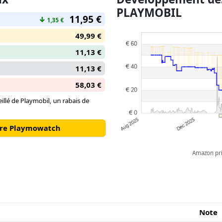
PLAYMOBIL
puissants, ce set PLAYMOBIL S
11,95 €
↓
1,35 €
d'imagination sans fin et des ba
du futur !
49,99 €
11,13 €
11,13 €
58,03 €
illé de Playmobil, un rabais de
otre Playmowatch
Amazon pric
Note