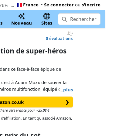
France
•
Se connecter
ou
s'incrire
Le moins cher PLAYMOBIL Véhicule multifonction de super-héros (71832). Maintenant 11,95 € à Amazon.co.uk, 76% inférieur le Playmobil prix conseillé
s
Nouveau
Sites
0 évaluations
tion de super-héros
 dans ce face-à-face épique de
, c'est à Adam Maxx de sauver la
 héros multifonction, équipé de
…
plus
es transformables, de turbines à
azon.co.uk
❯
grés, ce véhicule polyvalent
e ce soit en lançant depuis la rampe
s chère vers France pour ~25,08 €
e canon portatif, Adam Maxx est
 d’affiliation. En tant qu'associé Amazon,
 prix du set
, de projectiles et d'accessoires