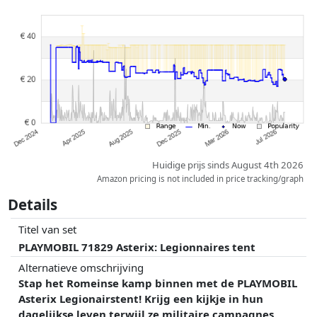
Prijzen en beschikbaarheid kunnen zijn veranderd sinds de laatste
controle. Volgorde is puur op basis van prijs, vergoedingen door
partners hebben hier geen enkele invoed op. Alleen bij gelijke prijzen
kunnen historische prestaties de volgorde beïnvloeden.
Huidige prijs sinds August 4th 2026
Amazon pricing is not included in price tracking/graph
Details
Titel van set
PLAYMOBIL 71829 Asterix: Legionnaires tent
Alternatieve omschrijving
Stap het Romeinse kamp binnen met de PLAYMOBIL
Asterix Legionairstent! Krijg een kijkje in hun
dagelijkse leven terwijl ze militaire campagnes