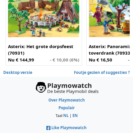
Asterix: Het grote dorpsfeest
Asterix: Panoramix
(70931)
toverdrank (70933)
Nu € 144,99
- € 10,00 (6%)
Nu € 16,50
- 
Desktop versie
Foutje gezien of suggesties ?
Playmowatch
De beste Playmobil deals
Over Playmowatch
Populair
Taal
NL
|
EN
Like Playmowatch