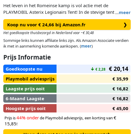
Het leven in het Romeinse kamp is vol actie met de
PLAYMOBIL Asterix Legionairs Tent! In de stevige tent
…
meer
bereiden de Legionairs zich voor op de dag met helmen,
Koop nu voor € 24,66 bij Amazon.fr
❯
schilden en speren in de aanslag. Bedden en krukken bieden
wat comfort, terwijl de open haard en pot perfect zijn om een
Het goedkoopste thuisbezorgd in Nederland voor ~€ 30,48
​​feestmaal van brood en kippen te bereiden. Opruimen is een
Sommige links kunnen affiliate links zijn. Als Amazon Associate verdien
fluitje van een cent met de wasbak, handdoek en
ik met in aanmerking komende aankopen. (
meer
)
wasbord.Deze PLAYMOBIL-set is boordevol accessoires zoals
Prijs Informatie
zwaarden, een bezem en een soeplepel en is perfect om
Romeinse avonturen na te spelen en veroveringen te plannen
€ 20,14
Goedkoopste nu
↓
€ 2,28
in fantasierijk spel!
Playmobil adviesprijs
€ 35,99
Laagste prijs ooit
€ 16,82
6-Maand Laagste
€ 16,82
Hoogste prijs ooit
€ 45,00
44% onder
€
Prijs is
de Playmobil adviesprijs, een korting van
15,85
!