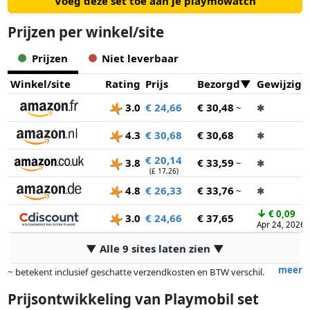
Voeg deze set toe aan je playmowatch
Prijzen per winkel/site
Prijzen
Niet leverbaar
Winkel/site
Rating
Prijs
Bezorgd
Gewijzigd
3.0
€ 24,66
€ 30,48
~
✱
4.3
€ 30,68
€ 30,68
✱
€ 20,14
3.8
€ 33,59
~
✱
(£ 17,26)
4.8
€ 26,33
€ 33,76
~
✱
↓
€ 0,09
3.0
€ 24,66
€ 37,65
Apr 24, 2026
▼ Alle 9 sites laten zien ▼
meer
~ betekent inclusief geschatte verzendkosten en BTW verschil.
Exacte verzendkosten zijn afhankelijk van o.a. afmetingen en/of
Prijsontwikkeling van
Playmobil set
gewicht.