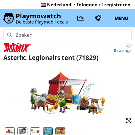
Nederland
•
Inloggen
of
registreren
Playmowatch
MENU
De beste Playmobil deals
0 ratings
Asterix: Legionairs tent (71829)