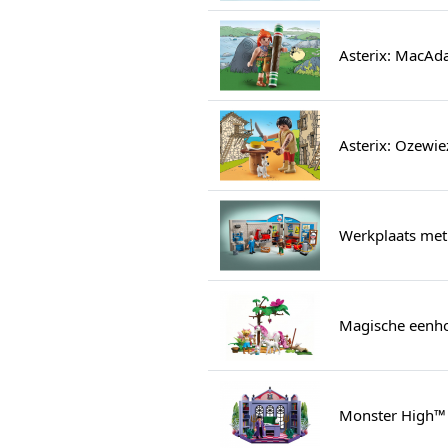
Asterix: MacAd
Asterix: Ozewie
Werkplaats met
Magische eenho
Monster High™ 