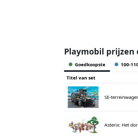
Playmobil prijzen
Goedkoopste
100-11
Titel van set
SE-terreinwage
Asterix: Het do