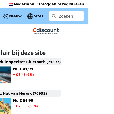
Nederland
•
Inloggen
of
registreren
Nieuw
Sites
air bij deze site
ule speelset Bluetooth (71397)
Nu
€ 41,99
+ € 3,46 (9%)
x: Hut van Heroïx (70932)
Nu
€ 64,99
+ € 25,00 (63%)