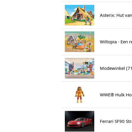
Asterix: Hut va
Wiltopia - Een 
Modewinkel (7
WWE® Hulk Ho
Ferrari SF90 St