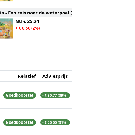
ia - Een reis naar de waterpoel (71294)
Nu
€ 25,24
+ € 0,50 (2%)
Relatief
Adviesprijs
Goedkoopste!
- € 30,77 (39%)
Goedkoopste!
- € 20,00 (31%)