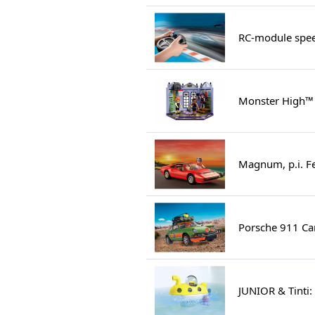
RC-module spee
Monster High™
Magnum, p.i. Fe
Porsche 911 Car
JUNIOR & Tinti: