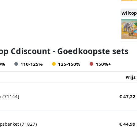
Wiltop
 op Cdiscount - Goedkoopste sets
0%
110-125%
125-150%
150%+
Prijs
n (71144)
€ 47,22
rpsbanket (71827)
€ 44,99