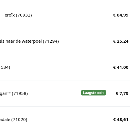
n Heroïx (70932)
€ 64,99
reis naar de waterpoel (71294)
€ 25,24
1534)
€ 41,00
gan™ (71958)
€ 7,79
Laagste ooit
radale (71020)
€ 48,61