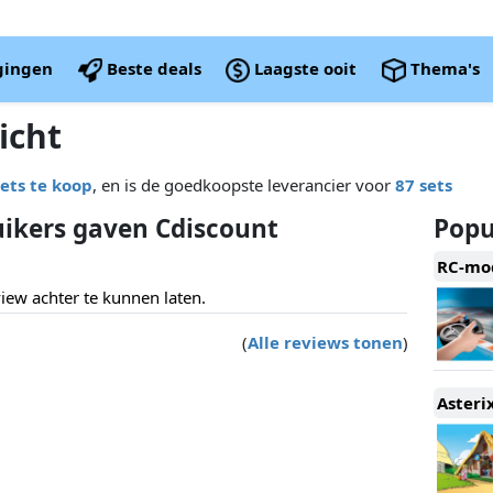
igingen
Beste deals
Laagste ooit
Thema's
icht
sets te koop
, en is de goedkoopste leverancier voor
87 sets
ikers gaven Cdiscount
Popul
RC-mod
ew achter te kunnen laten.
(
Alle reviews tonen
)
Asteri