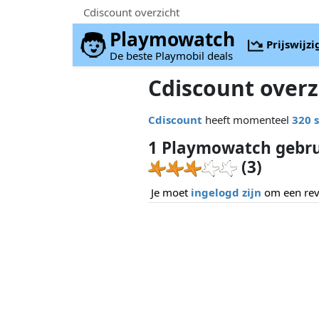
Cdiscount overzicht
Playmowatch
Prijswijz
De beste Playmobil deals
Cdiscount overz
Cdiscount
heeft momenteel
320 
1 Playmowatch gebru
(3)
Je moet
ingelogd zijn
om een revi