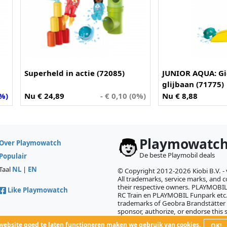
Superheld in actie (72085)
JUNIOR AQUA: Gi
glijbaan (71775)
7%)
Nu € 24,89
- € 0,10 (0%)
Nu € 8,88
Playmowatc
Over Playmowatch
De beste Playmobil deals
Populair
Taal
NL
|
EN
© Copyright 2012-2026 Kiobi B.V. -
All trademarks, service marks, and co
their respective owners. PLAYMOB
Like Playmowatch
RC Train en PLAYMOBIL Funpark etc.
trademarks of Geobra Brandstätter
sponsor, authorize, or endorse this s
ebsite goed te laten functioneren maken we gebruik van cookies.
OK!