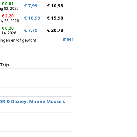
↓
€ 0,01
€ 7,99
€ 10,98
ug 02, 2026
↑
€ 2,20
€ 10,99
€ 15,98
ay 25, 2026
↓
€ 0,20
€ 7,79
€ 20,78
l 14, 2026
meer
tingen en/of gewicht.
ergoedingen door partners hebben hier
Trip
R & Disney: Minnie Mouse's