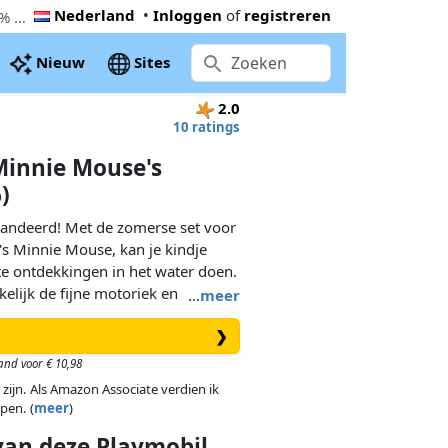
Nederland
•
Inloggen
of
registreren
De goedkoopste PLAYMOBIL JUNIOR & Disney: Minnie Mouse's Strandtocht (71706). Nu € 7,79 bij Cdiscount, 29% onder de Playmobil adviesprijs
Nieuw
Sites
2.0
10 ratings
Minnie Mouse's
)
arandeerd! Met de zomerse set voor
's Minnie Mouse, kan je kindje
ste ontdekkingen in het water doen.
kelijk de fijne motoriek en
…
meer
 in een mum van tijd verdwijnen.
❯
nie Mouse een zomerse badtrip
and voor € 10,98
ringt snel in haar schattige
 zijn. Als Amazon Associate verdien ik
lezier kan beginnen. Een
pen. (
meer
)
aanzwemmen. Het eendje wil ook
 van
deze
Playmobil