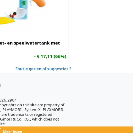
et- en speelwatertank met
- € 17,11 (66%)
Foutje gezien of suggesties ?
h
 v26.2904
pyrights on this site are property of
IL, PLAYMOBIL System X, PLAYMOBIL
 are trademarks or registered
 GmbH & Co. KG., which does not
ite.
Meer lezen