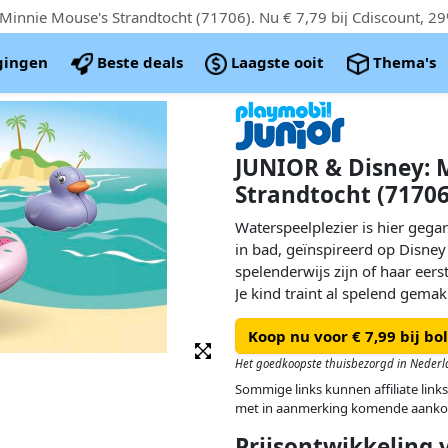
igingen
Beste deals
Laagste ooit
Thema's
JUNIOR & Disney: 
Strandtocht (71706
Waterspeelplezier is hier geg
in bad, geïnspireerd op Disney
spelenderwijs zijn of haar eer
Je kind traint al spelend gemak
eventuele angst voor water zal
Koop nu voor € 7,99 bij bol
Laat jouw kind samen met Min
Het goedkoopste thuisbezorgd in Nederl
maken in de badkuip. Minnie sp
Sommige links kunnen affiliate links
watermeloenzwemring en het p
met in aanmerking komende aanko
nieuwsgierig waterdier komt 
Prijsontwikkeling
spelen. Wie kan beter duiken?