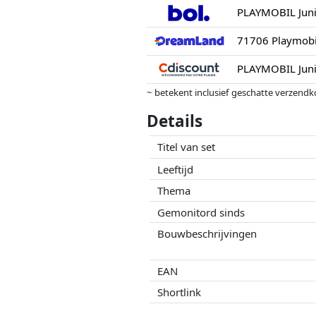
PLAYMOBIL Junio
71706 Playmobil
~ betekent inclusief geschatte verzendk
Prijzen en beschikbaarheid kunnen zijn 
Details
geen enkele invoed op. Alleen bij gelijk
Titel van set
Leeftijd
Thema
Gemonitord sinds
Bouwbeschrijvingen
EAN
Shortlink