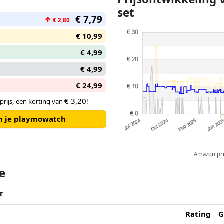
set
€ 7,79
↑
€ 2,80
€ 10,99
€ 4,99
€ 4,99
€ 24,99
€ 3,20
prijs, een korting van
!
an je playmowatch
Amazon pric
te
r
Rating
G