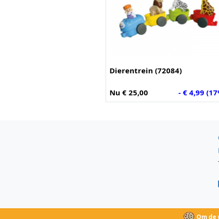
Dierentrein (72084)
Nu € 25,00
- € 4,99 (1
Om de w