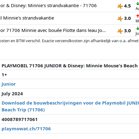
r & Disney: Minnie's strandvakantie - 71706
4.5
A
 Minnie's strandvakantie
3.0
M
PLAYMOBIL Junior 71706 Minnie avec bouée Flotte dans leau Jouet pour le bain Junior & Disney Dès 12 mois
3.0
Ju
osten en BTW verschil. Exacte verzendkosten zijn afhankelijk van o.a. afme
veranderd sinds de laatste controle. Volgorde is puur op basis van prijs, v
e prijzen kunnen historische prestaties de volgorde beïnvloeden.
PLAYMOBIL 71706 JUNIOR & Disney: Minnie Mouse's Beach 
1+
Junior
July 2024
Download de bouwbeschrijvingen voor de Playmobil JUNIO
Beach Trip (71706)
4008789717061
playmowat.ch/71706