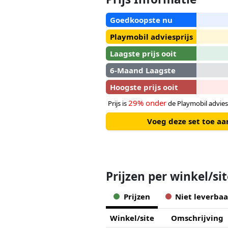
Goedkoopste nu
Playmobil adviesprijs
Laagste prijs ooit
6-Maand Laagste
Hoogste prijs ooit
29% onder
Prijs is
de Playmobil advies
Voeg deze set toe a
Prijzen per winkel/si
Prijzen
Niet leverbaa
Winkel/site
Omschrijving