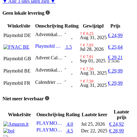
▼ Alle 3 sites laten zien ▼
Geen lokale levering
Winkel/site
Omschrijving
Rating
Gewijzigd
Prijs
-
↑
€ 6,25
Adventskalender Polizei Museumsdiebstahl
Playmobil DE
€ 24,99
Aug 31, 2025
-
↑
€ 7,05
Playmobil Adventskalender 71347 Politie
1.5
€ 25,64
Jul 28, 2026
-
↑
€ 7,91
€ 29,21
Advent Calendar Police Museum Theft
Playmobil GB
Sep 01, 2025
-
(£ 24,99)
-
↑
€ 7,50
Adventskalender Politie museumdiefstal
Playmobil BE
€ 29,99
Aug 31, 2025
-
-
↑
€ 7,50
Calendrier de l'Avent Police et voleur de musée
Playmobil FR
€ 29,99
Aug 31, 2025
-
Niet meer leverbaar
Laatste
Winkel/site
Omschrijving
Rating
Laatste keer
prijs
PLAYMOBIL Calendario dell'Avvento 71347, Furto al museo
4.0
Jul 25, 2026
€ 24,92
PLAYMOBIL Adventskalender 2023 Politie museumdiefstal - 71347
4.5
Dec 22, 2025
€ 28,99