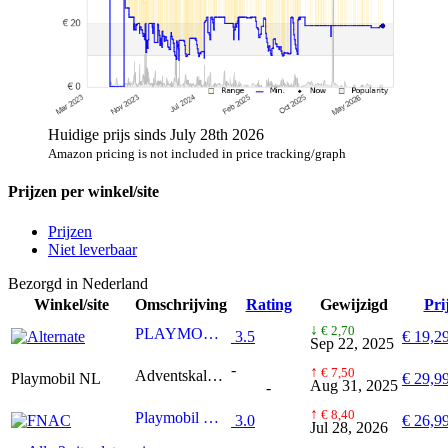
Huidige prijs sinds July 28th 2026
Amazon pricing is not included in price tracking/graph
Prijzen per winkel/site
Prijzen
Niet leverbaar
Bezorgd in
Nederland
Winkel/site
Omschrijving
Rating
Gewijzigd
Pri
↓
€ 2,70
PLAYMOBIL City Action - Adventskalender Politie museumdiefstal Constructiespeelgoed
3.5
€ 19,2
Sep 22, 2025
-
↑
€ 7,50
Adventskalender Politie museumdiefstal
Playmobil NL
€ 29,9
Aug 31, 2025
-
↑
€ 8,40
Playmobil Calendrier de l'Avent 71347 Police
3.0
€ 26,9
Jul 28, 2026