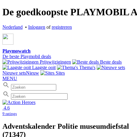
De goedkoopste PLAYMOBIL Adven
Nederland
•
Inloggen
of
registreren
Playmowatch
De beste Playmobil deals
Prijswijzigingen
Beste deals
Laagste ooit
Thema's
Nieuwe sets
Nieuw
Sites
MENU
4.6
9 ratings
Adventskalender Politie museumdiefstal
(71347)