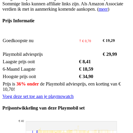
Sommige links kunnen affiliate links zijn. Als Amazon Associate
verdien ik met in aanmerking komende aankopen. (
meer
)
Prijs Informatie
Goedkoopste nu
↑
€ 19,29
€ 0,70
Playmobil adviesprijs
€ 29,99
Laagste prijs ooit
€ 8,41
6-Maand Laagste
€ 18,59
Hoogste prijs ooit
€ 34,90
Prijs is
36% onder
de Playmobil adviesprijs, een korting van
€
10,70
!
Voeg deze set toe aan je playmowatch
Prijsontwikkeling van
deze
Playmobil set