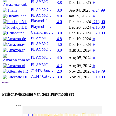
PLAYMOBIL 71347 Advent Calendar - Police Museum Theft, Countdown to Christmas, Includes 24 doors to open each day in December, Christmas toy for children ages 4 years+
3.8
Dec 12, 2025
✱
PLAYMOBIL 71347 - City - Adventskalender Polizei Museumsdiebstahl
3.0
Sep 04, 2025
€ 24,99
PLAYMOBIL City Action 71347 Adventskalender Politie museumdiefstal
4.0
Jan 15, 2025
✱
Playmobil Kerstmis - Adventskalender Politie museumdiefstal
4.0
Dec 20, 2024
€ 15,00
Playmobil Christmas - Adventskalender Polizei Museumsdiebstahl
Dec 20, 2024
€ 15,00
Calendrier de l'Avent PLAYMOBIL - Police - La magie de Noël - 24 cases à ouvrir
3.0
Dec 16, 2024
€ 20,99
PLAYMOBIL | Polizei Adventskalender für Kinder | Museumsdiebstahl | Adventskalender für Polizeifans | Adventszeit voller Überraschungen | 71347
4.8
Dec 10, 2024
✱
PLAYMOBIL Calendario de Adviento Robo en el Museo
4.0
Dec 10, 2024
✱
PLAYMOBIL 71347 Calendrier de l'Avent - Police- La magie de Noël - 24 fenêtres à ouvrir en attendant Noël, jouet avec décor pour enfants à partir de 4 ans
3.0
Aug 31, 2024
✱
PLAYMOBIL Adventskalender politie museum diefstal
4.0
Aug 05, 2024
✱
PLAYMOBIL Adventskalender Politie 71347 museumdiefstal, Speelgoed voor kinderen vanaf 4 jaar
4.3
Aug 05, 2024
✱
71347, Jouets de construction
2.0
Nov 26, 2023
€ 19,79
71347 City Action Adventskalender Polizei - Museumsdiebstahl, Konstruktionsspielzeug
3.0
Nov 26, 2023
€ 19,99
meer
~ betekent inclusief geschatte verzendkosten en BTW verschil. Exacte
verzendkosten zijn afhankelijk van o.a. afmetingen en/of gewicht.
Prijsontwikkeling van
deze
Playmobil set
Prijzen en beschikbaarheid kunnen zijn veranderd sinds de laatste controle.
Volgorde is puur op basis van prijs, vergoedingen door partners hebben hier
geen enkele invoed op. Alleen bij gelijke prijzen kunnen historische prestaties
de volgorde beïnvloeden.