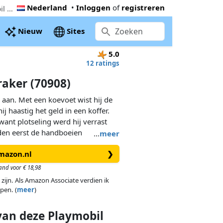
Nederland
•
Inloggen
of
registreren
De goedkoopste PLAYMOBIL Starterpack kluiskraker (70908). Nu € 13,98 bij Supra Bazar, 13% onder de Playmobil adviesprijs
Nieuw
Sites
5.0
12 ratings
raker (70908)
s aan. Met een koevoet wist hij de
hij haastig het geld in een koffer.
want plotseling werd hij verrast
den eerst de handboeien
…
meer
ar het politiebureau. PLAYMOBIL
Amazon.nl
❯
art of aanvulling op de vele
elden. De set bevat een
and voor € 18,98
luis, goudstaven, een geldkist, twee
 zijn. Als Amazon Associate verdien ik
n vele andere extra's. De kluis
pen. (
meer
)
met de draaischijven de juiste
e kluis is ook te gebruiken als
 van
deze
Playmobil