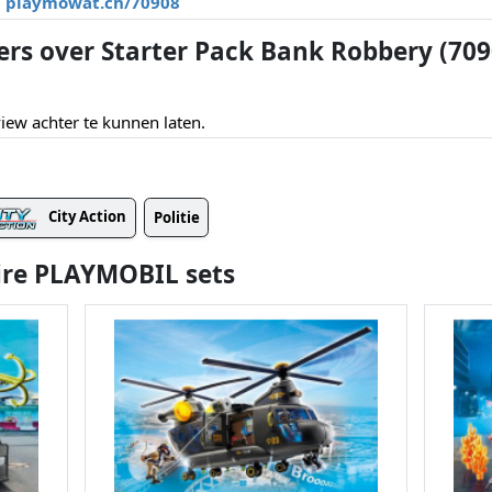
playmowat.ch/70908
ers over Starter Pack Bank Robbery (709
ew achter te kunnen laten.
City Action
Politie
ire PLAYMOBIL sets