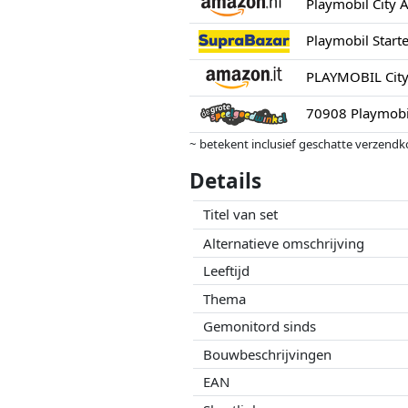
Playmobil Start
70908 Playmobil
~ betekent inclusief geschatte verzendk
Prijzen en beschikbaarheid kunnen zijn 
Details
geen enkele invoed op. Alleen bij gelijk
Titel van set
Alternatieve omschrijving
Leeftijd
Thema
Gemonitord sinds
Bouwbeschrijvingen
EAN