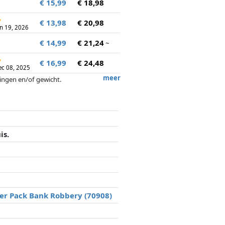
€ 15,99
€ 18,98
↻
€ 13,98
€ 20,98
un 19, 2026
€ 14,99
€ 21,24
~
↻
€ 16,99
€ 24,48
ec 08, 2025
meer
tingen en/of gewicht.
ergoedingen door partners hebben hier
is.
er Pack Bank Robbery (70908)