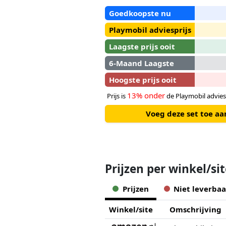
Goedkoopste nu
Playmobil adviesprijs
Laagste prijs ooit
6-Maand Laagste
Hoogste prijs ooit
13% onder
Prijs is
de Playmobil advies
Voeg deze set toe a
Prijzen per winkel/si
Prijzen
Niet leverbaa
Winkel/site
Omschrijving