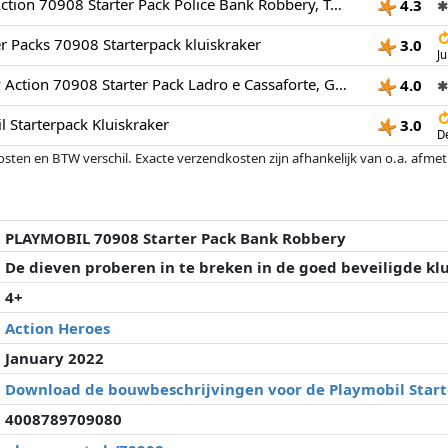
Playmobil City Action 70908 Starter Pack Police Bank Robbery, Toy for Children Ages 4+
4.3
✱
er Packs 70908 Starterpack kluiskraker
3.0
J
PLAYMOBIL City Action 70908 Starter Pack Ladro e Cassaforte, Giocattoli per Bambini dai 4 Anni
4.0
✱
 Starterpack Kluiskraker
3.0
D
osten en BTW verschil. Exacte verzendkosten zijn afhankelijk van o.a. afme
veranderd sinds de laatste controle. Volgorde is puur op basis van prijs, v
e prijzen kunnen historische prestaties de volgorde beïnvloeden.
PLAYMOBIL 70908 Starter Pack Bank Robbery
De dieven proberen in te breken in de goed beveiligde klu
4+
Action Heroes
January 2022
Download de bouwbeschrijvingen voor de Playmobil Start
4008789709080