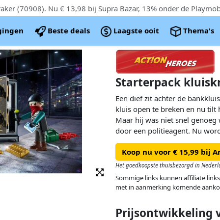
igingen
Beste deals
Laagste ooit
Thema's
Starterpack kluisk
Een dief zit achter de bankklui
kluis open te breken en nu tilt 
Maar hij was niet snel genoeg 
door een politieagent. Nu wor
omgedaan en dan is het op na
Koop nu voor € 15,99 bij 
Starter Packs zijn ideaal als st
kleurrijke PLAYMOBIL speelwer
Het goedkoopste thuisbezorgd in Nederl
politieagent en een dief, een k
Sommige links kunnen affiliate links
pakken dynamiet, een koevoet e
met in aanmerking komende aanko
kan alleen worden geopend als 
cijfercombinatie is ingesteld. D
Prijsontwikkeling
spaarpot.