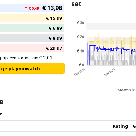
set
€ 13,98
↑
€ 0,49
€ 15,99
€ 6,89
€ 8,99
€ 29,97
€ 2,01
prijs, een korting van
!
an je playmowatch
Amazon pric
te
r
Rating
G