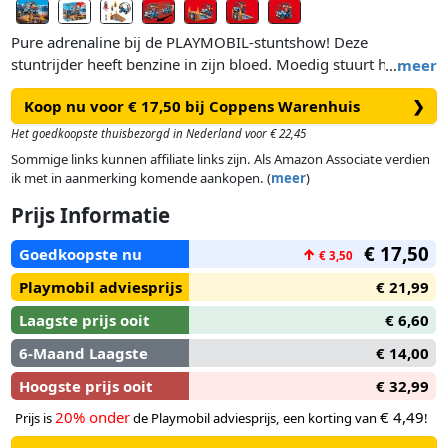
Pure adrenaline bij de PLAYMOBIL-stuntshow! Deze
stuntrijder heeft benzine in zijn bloed. Moedig stuurt hij zijn
…
meer
quad naar de brandende schans. De toeschouwers houden
Koop nu voor € 17,50 bij Coppens Warenhuis
❯
hun adem in. De quad verlaat de oprit, rolt om en landt weer
veilig op zijn banden. De chauffeur zwaait nonchalant uit het
Het goedkoopste thuisbezorgd in Nederland voor € 22,45
voertuig. Er is een wild applaus! De quad heeft een pull-back
Sommige links kunnen affiliate links zijn. Als Amazon Associate verdien
motor. PLAYMOBIL Starter Packs zijn een ideale introductie
ik met in aanmerking komende aankopen. (
meer
)
tot de grote kleurrijke PLAYMOBIL-wereld. De set bevat een
Prijs Informatie
quad met vuurhelling, twee figuren en extra's, is snel in
elkaar te zetten en direct klaar om te spelen. Dankzij de bij de
€ 17,50
Goedkoopste nu
↑
€ 3,50
leeftijd passende accessoires zijn Starter Packs ideaal voor
kinderen vanaf vier jaar.
Playmobil adviesprijs
€ 21,99
Laagste prijs ooit
€ 6,60
6-Maand Laagste
€ 14,00
Hoogste prijs ooit
€ 32,99
20% onder
€ 4,49
Prijs is
de Playmobil adviesprijs, een korting van
!