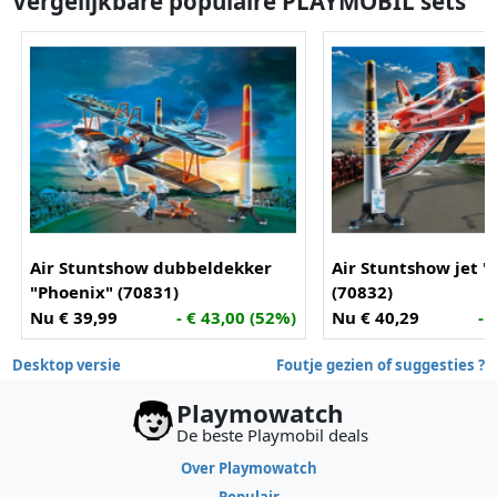
Vergelijkbare populaire PLAYMOBIL sets
Air Stuntshow dubbeldekker
Air Stuntshow jet "
"Phoenix" (70831)
(70832)
Nu € 39,99
- € 43,00 (52%)
Nu € 40,29
- 
Desktop versie
Foutje gezien of suggesties ?
Playmowatch
De beste Playmobil deals
Over Playmowatch
Populair