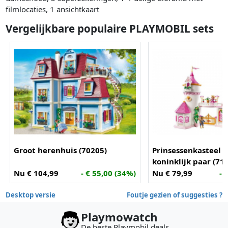
filmlocaties, 1 ansichtkaart
Vergelijkbare populaire PLAYMOBIL sets
Groot herenhuis (70205)
Prinsessenkasteel 
koninklijk paar (71
Nu € 104,99
- € 55,00 (34%)
Nu € 79,99
- 
Desktop versie
Foutje gezien of suggesties ?
Playmowatch
De beste Playmobil deals