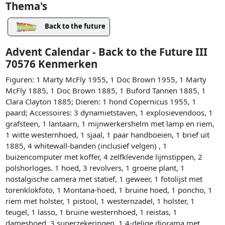
Thema's
Back to the future
Advent Calendar - Back to the Future III
70576 Kenmerken
Figuren: 1 Marty McFly 1955, 1 Doc Brown 1955, 1 Marty
McFly 1885, 1 Doc Brown 1885, 1 Buford Tannen 1885, 1
Clara Clayton 1885; Dieren: 1 hond Copernicus 1955, 1
paard; Accessoires: 3 dynamietstaven, 1 explosievendoos, 1
grafsteen, 1 lantaarn, 1 mijnwerkershelm met lamp en riem,
1 witte westernhoed, 1 sjaal, 1 paar handboeien, 1 brief uit
1885, 4 whitewall-banden (inclusief velgen) , 1
buizencomputer met koffer, 4 zelfklevende lijmstippen, 2
polshorloges. 1 hoed, 3 revolvers, 1 groene plant, 1
nostalgische camera met statief, 1 geweer, 1 fotolijst met
torenklokfoto, 1 Montana-hoed, 1 bruine hoed, 1 poncho, 1
riem met holster, 1 pistool, 1 westernzadel, 1 holster, 1
teugel, 1 lasso, 1 bruine westernhoed, 1 reistas, 1
dameshoed, 3 superzekeringen, 1 4-delige diorama met