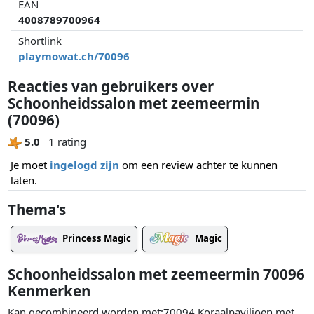
EAN
4008789700964
Shortlink
playmowat.ch/70096
Reacties van gebruikers over
Schoonheidssalon met zeemeermin
(70096)
5.0
1 rating
Je moet
ingelogd zijn
om een review achter te kunnen
laten.
Thema's
Princess Magic
Magic
Schoonheidssalon met zeemeermin 70096
Kenmerken
Kan gecombineerd worden met:70094 Koraalpaviljoen met