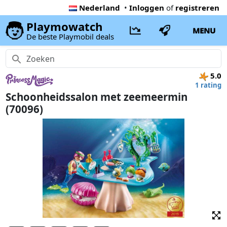
Nederland
•
Inloggen
of
registreren
Playmowatch
MENU
De beste Playmobil deals
5.0
1 rating
Schoonheidssalon met zeemeermin
(70096)