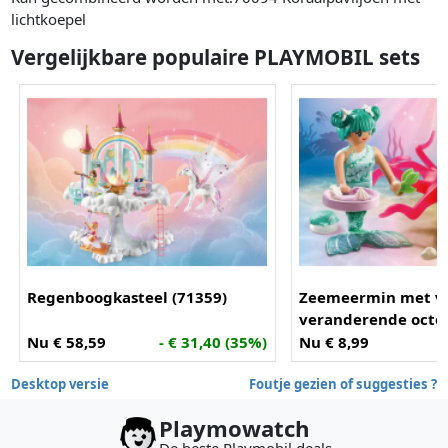
lichtkoepel
Vergelijkbare populaire PLAYMOBIL sets
Regenboogkasteel (71359)
Zeemeermin met va
veranderende octop
Nu € 58,59
- € 31,40 (35%)
Nu € 8,99
-
Desktop versie
Foutje gezien of suggesties ?
Playmowatch
De beste Playmobil deals