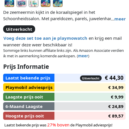
De zeemeermin kijkt in de koraalspiegel in het
Schoonheidssalon. Met pareldozen, parels, juwelenhangers
…
meer
voor een echte ketting (niet inbegrepen) en veel accessoires.
Uitverkocht
Te combineren met #70094 Koraalpaviljoen met lichtkoepel.
Afmetingen: 21 x 20 x 20 x 20 cm (LxBxH).
Voeg deze set toe aan je playmowatch
en krijg een mail
wanneer deze weer beschikbaar is!
Sommige links kunnen affiliate links zijn. Als Amazon Associate verdien
ik met in aanmerking komende aankopen. (
meer
)
Prijs Informatie
€ 44,30
Laatst bekende prijs
Uitverkocht
Playmobil adviesprijs
€ 34,99
Laagste prijs ooit
€ 9,99
6-Maand Laagste
€ 24,89
Hoogste prijs ooit
€ 89,57
27% boven
Laatst bekende prijs was
de Playmobil adviesprijs!