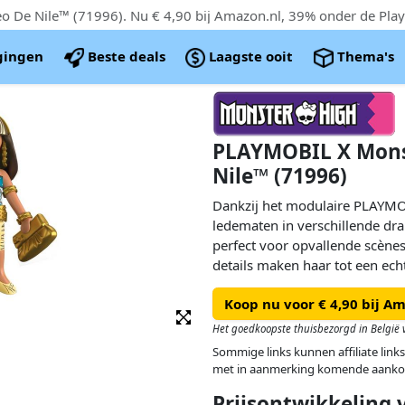
igingen
Beste deals
Laagste ooit
Thema's
PLAYMOBIL X Mons
Nile™ (71996)
Dankzij het modulaire PLAYMO
ledematen in verschillende dr
perfect voor opvallende scènes
details maken haar tot een ech
High-opstelling. De compacte 
Koop nu voor € 4,90 bij A
twist in elk griezelig verhaal.
Het goedkoopste thuisbezorgd in België v
Ontworpen om te mixen, match
Sommige links kunnen affiliate links
PLAYMOBIL-figuur beleven fans
met in aanmerking komende aanko
telkens weer opnieuw – met sti
Prijsontwikkeling