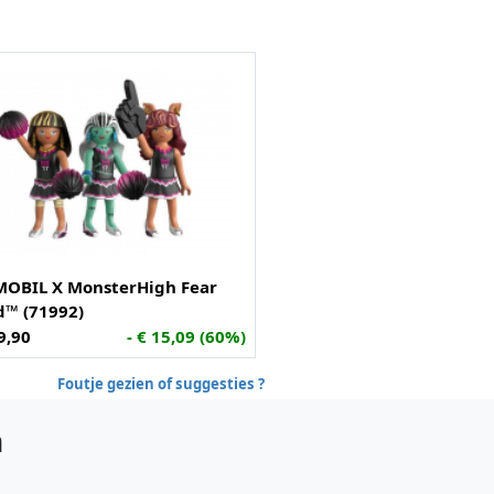
MOBIL X MonsterHigh Fear
d™ (71992)
9,90
- € 15,09 (60%)
Foutje gezien of suggesties ?
h