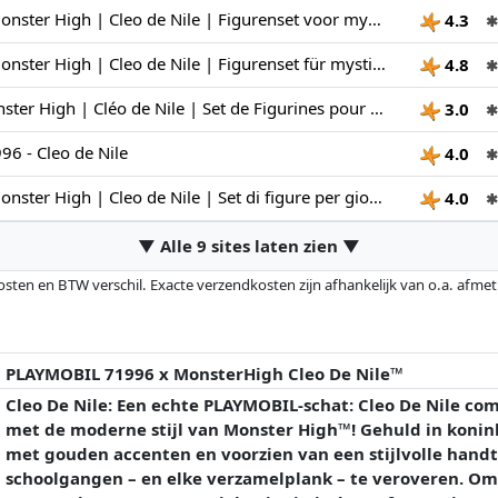
PLAYMOBIL | Monster High | Cleo de Nile | Figurenset voor mystieke rollenspellen & Halloween-feesten | Met Egyptische accessoires & toebehoren | Ideaal voor kinderen vanaf 4 jaar | 71996
4.3
✱
PLAYMOBIL | Monster High | Cleo de Nile | Figurenset für mystische Rollenspiele & Halloween-Feiern | Mit ägyptischen Accessoires & Zubehör | Ideal für Kinder ab 5 Jahren | 71996
4.8
✱
Playmobil | Monster High | Cléo de Nile | Set de Figurines pour Les Jeux de rôle mystiques et Les fêtes d'halloween | avec des Accessoires égyptiens | Idéal pour Les Enfants à partir de 4 Ans | 71996
3.0
✱
6 - Cleo de Nile
4.0
✱
PLAYMOBIL | Monster High | Cleo de Nile | Set di figure per giochi di ruolo mistici e festeggiamenti di Halloween | Con accessori egiziani e accessori | Ideale per i bambini dai 4 anni in su | 71996
4.0
✱
▼ Alle 9 sites laten zien ▼
osten en BTW verschil. Exacte verzendkosten zijn afhankelijk van o.a. afme
veranderd sinds de laatste controle. Volgorde is puur op basis van prijs, v
e prijzen kunnen historische prestaties de volgorde beïnvloeden.
PLAYMOBIL 71996 x MonsterHigh Cleo De Nile™
Cleo De Nile: Een echte PLAYMOBIL-schat: Cleo De Nile c
met de moderne stijl van Monster High™! Gehuld in konin
met gouden accenten en voorzien van een stijlvolle handta
schoolgangen – en elke verzamelplank – te veroveren. Om