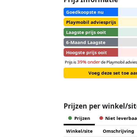
Goedkoopste nu
Playmobil adviesprijs
Laagste prijs ooit
6-Maand Laagste
Hoogste prijs ooit
39% onder
Prijs is
de Playmobil advies
Voeg deze set toe a
Prijzen per winkel/si
Prijzen
Niet leverbaa
Winkel/site
Omschrijving