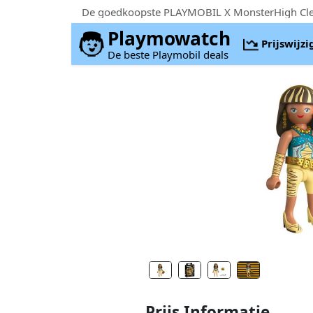
Playmowatch
Prijswijz
De beste Playmobil deals
Prijs Informatie