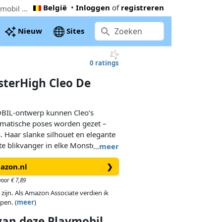
België
•
Inloggen
of
registreren
De goedkoopste PLAYMOBIL X MonsterHigh Cleo De Nile™ (71996). Nu € 4,90 bij Amazon.nl, 39% onder de Playmobil adviesprijs
Nieuw
Sites
0 ratings
terHigh Cleo De
BIL-ontwerp kunnen Cleo’s
amatische poses worden gezet –
. Haar slanke silhouet en elegante
te blikvanger in elke Monster
…
meer
handtas zorgt voor een speelse
mazon.nl
❯
oor € 7,89
en en schitteren: met deze
 zijn. Als Amazon Associate verdien ik
 Cleo’s koninklijke avonturen
pen. (
meer
)
jl in overvloed!
 van
deze
Playmobil