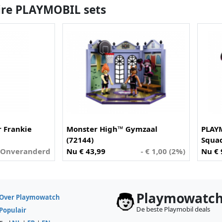
ire PLAYMOBIL sets
 Frankie
Monster High™ Gymzaal
PLAY
(72144)
Squa
Onveranderd
Nu € 43,99
- € 1,00 (2%)
Nu € 
Playmowatc
Over Playmowatch
De beste Playmobil deals
Populair