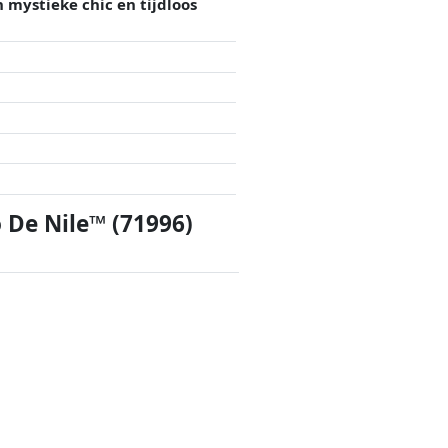
mystieke chic en tijdloos
 De Nile™ (71996)