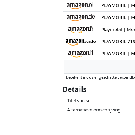
PLAYMOBIL 7199
~ betekent inclusief geschatte verzendk
Prijzen en beschikbaarheid kunnen zijn 
Details
geen enkele invoed op. Alleen bij gelijk
Titel van set
Alternatieve omschrijving