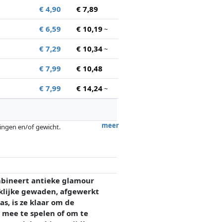
€ 4,90
€ 7,89
€ 6,59
€ 10,19
~
€ 7,29
€ 10,34
~
€ 7,99
€ 10,48
€ 7,99
€ 14,24
~
meer
tingen en/of gewicht.
ergoedingen door partners hebben hier
ombineert antieke glamour
klijke gewaden, afgewerkt
s, is ze klaar om de
 mee te spelen of om te