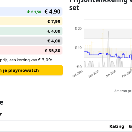
set
€ 4,90
↓
€ 1,50
€ 7,99
€ 4,00
€ 4,00
€ 35,80
€ 3,09
prijs, een korting van
!
an je playmowatch
Amazon pric
te
r
Rating
G