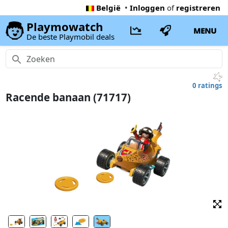
België
•
Inloggen
of
registreren
Playmowatch
MENU
De beste Playmobil deals
0 ratings
Racende banaan (71717)