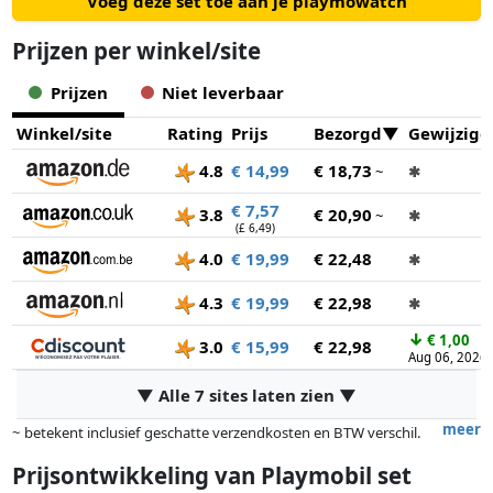
Voeg deze set toe aan je playmowatch
Prijzen per winkel/site
Prijzen
Niet leverbaar
Winkel/site
Rating
Prijs
Bezorgd
Gewijzigd
4.8
€ 14,99
€ 18,73
~
✱
€ 7,57
3.8
€ 20,90
~
✱
(£ 6,49)
4.0
€ 19,99
€ 22,48
✱
4.3
€ 19,99
€ 22,98
✱
↓
€ 1,00
3.0
€ 15,99
€ 22,98
Aug 06, 2026
▼ Alle 7 sites laten zien ▼
meer
~ betekent inclusief geschatte verzendkosten en BTW verschil.
Exacte verzendkosten zijn afhankelijk van o.a. afmetingen en/of
Prijsontwikkeling van
Playmobil set
gewicht.