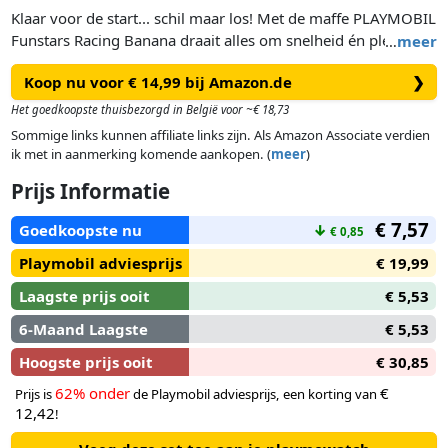
Klaar voor de start... schil maar los! Met de maffe PLAYMOBIL
Funstars Racing Banana draait alles om snelheid én plezier.
…
meer
Deze bananenvormige racewagen is uitgerust met
Koop nu voor € 14,99 bij Amazon.de
❯
schijfschieters en klaar voor knotsgekke races. De coureur
grijpt het stuur vol bananenkracht, met helm en
Het goedkoopste thuisbezorgd in België voor ~€ 18,73
handschoenen voor topprestaties. Of hij nu door de jungle
Sommige links kunnen affiliate links zijn. Als Amazon Associate verdien
raast of vrienden uitdaagt voor een schijvenduel – de Racing
ik met in aanmerking komende aankopen. (
meer
)
Banana zorgt voor non-stop actie!
Prijs Informatie
Deze speelse PLAYMOBIL Funstars-set zit boordevol coole
€ 7,57
Goedkoopste nu
↓
€ 0,85
accessoires voor creatieve raceavonturen met een vrolijk,
fruitig tintje – voor kinderen vanaf 4 jaar.
Playmobil adviesprijs
€ 19,99
Laagste prijs ooit
€ 5,53
6-Maand Laagste
€ 5,53
Hoogste prijs ooit
€ 30,85
62% onder
€
Prijs is
de Playmobil adviesprijs, een korting van
12,42
!