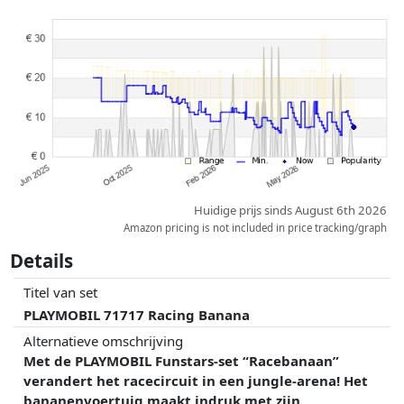
Prijzen en beschikbaarheid kunnen zijn veranderd sinds de laatste
controle. Volgorde is puur op basis van prijs, vergoedingen door
partners hebben hier geen enkele invoed op. Alleen bij gelijke prijzen
kunnen historische prestaties de volgorde beïnvloeden.
Huidige prijs sinds August 6th 2026
Amazon pricing is not included in price tracking/graph
Details
Titel van set
PLAYMOBIL 71717 Racing Banana
Alternatieve omschrijving
Met de PLAYMOBIL Funstars-set “Racebanaan”
verandert het racecircuit in een jungle-arena! Het
bananenvoertuig maakt indruk met zijn