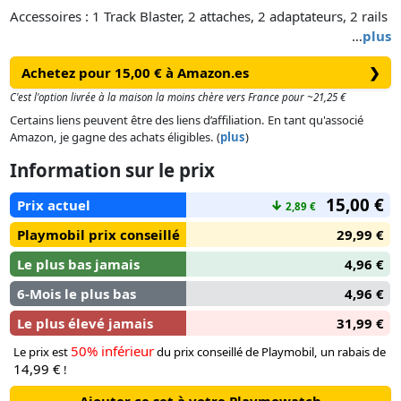
Accessoires : 1 Track Blaster, 2 attaches, 2 adaptateurs, 2 rails
…
plus
Achetez pour 15,00 € à Amazon.es
❯
C'est l'option livrée à la maison la moins chère vers France pour ~21,25 €
Certains liens peuvent être des liens d’affiliation. En tant qu'associé
Amazon, je gagne des achats éligibles. (
plus
)
Information sur le prix
15,00 €
Prix actuel
↓
2,89 €
Playmobil prix conseillé
29,99 €
Le plus bas jamais
4,96 €
6-Mois le plus bas
4,96 €
Le plus élevé jamais
31,99 €
50% inférieur
Le prix est
du prix conseillé de Playmobil, un rabais de
14,99 €
!