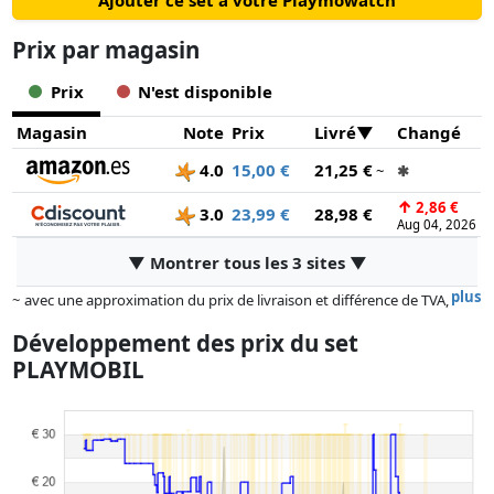
Ajouter ce set à votre Playmowatch
Prix ​​par magasin
Prix
N'est disponible
Magasin
Note
Prix
Livré
Changé
4.0
15,00 €
21,25 €
~
✱
↑
2,86 €
3.0
23,99 €
28,98 €
Aug 04, 2026
▼ Montrer tous les 3 sites ▼
plus
~ avec une approximation du prix de livraison et différence de TVA,
car le prix de la livraison varie selon le poids et/ ou les dimensions.
Développement des prix du set
Les prix et la disponibilité peuvent avoir changé depuis la dernière mise
PLAYMOBIL
à jour. L'ordre est purement basé sur le prix, la rémunération des
partenaires n'a aucune influence sur celui-ci. Ce n'est qu'à prix égaux
que les réalisations historiques peuvent influencer l'ordre.