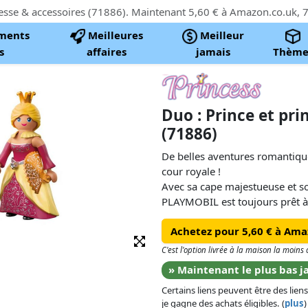
ments
Meilleures
Meilleur
s
affaires
jamais
Thème
Duo : Prince et pri
(71886)
De belles aventures romantiqu
cour royale !
Avec sa cape majestueuse et son
PLAYMOBIL est toujours prêt à
la Princesse, gracieuse et raff
Achetez pour 5,60 € à Ama
amovible et son délicat éventail
ou se promènent dans des jardi
C'est l'option livrée à la maison la moin
d’imaginer leur histoire.
» Maintenant le plus bas j
Certains liens peuvent être des liens
Les DuoPacks PLAYMOBIL offre
je gagne des achats éligibles. (
plus
)
un format compact – parfaits p