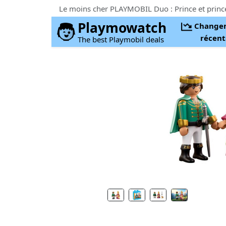
Playmowatch
Change
récent
The best Playmobil deals