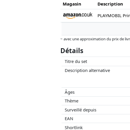
Magasin
Description
~ avec une approximation du prix de livrai
Les prix et la disponibilité peuvent avoi
Détails
aucune influence sur celui-ci. Ce n'est qu
Titre du set
Description alternative
Âges
Thème
Surveillé depuis
EAN
Shortlink