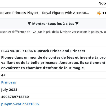
Not
PLAYMOBIL Prince and Princess Playset – Royal Figures with Accessories for Imaginative Role Play – Fantasy Toy for Kids Ages 4+
3.
▼ Montrer tous les 2 sites ▼
son et différence de TVA, car le prix de la livraison varie selon le poids et/
r changé depuis la dernière mise à jour. L'ordre est purement basé sur le prix
'à prix égaux que les réalisations historiques peuvent influencer l'ordre.
PLAYMOBIL 71886 DuoPack Prince and Princess
Plonge dans un monde de contes de fées et invente ta pro
vaillant et de la belle princesse. Amoureux, ils se tiennen
envoûtent ta chambre d’enfant de leur magie.
4+
Princess
July 2025
4008789718860
playmowat.ch/71886