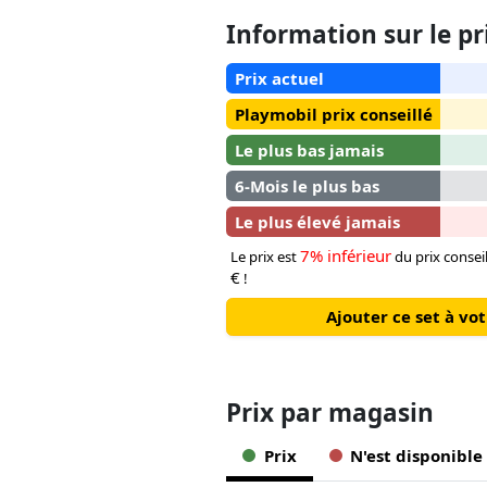
Information sur le pr
Prix actuel
Playmobil prix conseillé
Le plus bas jamais
6-Mois le plus bas
Le plus élevé jamais
7% inférieur
Le prix est
du prix consei
€
!
Ajouter ce set à v
Prix ​​par magasin
Prix
N'est disponible