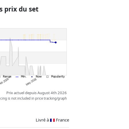
 joli coffret plonge les enfants
 prix du set
contes de fées, où les histoires
Prix actuel depuis August 4th 2026
ing is not included in price tracking/graph
Livré à
France