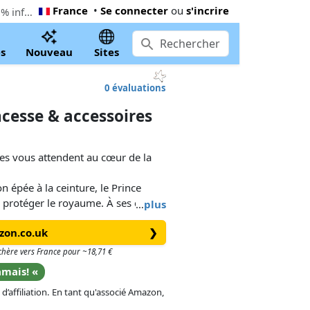
France
•
Se connecter
ou
s'incrire
Le moins cher PLAYMOBIL Duo : Prince et princesse & accessoires (71886). Maintenant 5,60 € à Amazon.co.uk, 7% inférieur le Playmobil prix conseillé
s
Nouveau
Sites
0 évaluations
ncesse & accessoires
es vous attendent au cœur de la
 épée à la ceinture, le Prince
 protéger le royaume. À ses côtés,
…
plus
inée, rayonne avec sa jupe à cerceau
zon.co.uk
❯
. Qu’ils assistent à un grand bal
ns enchantés, c’est à vous
s chère vers France pour ~18,71 €
amais! «
 d’affiliation. En tant qu'associé Amazon,
nt un concentré de magie dans
our stimuler l’imagination et