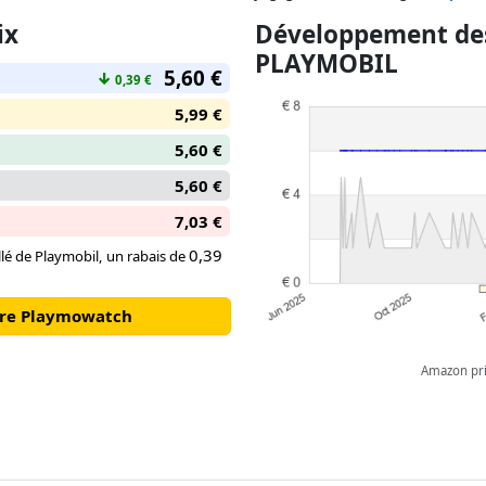
recréer des scènes féeriques. Ce
ix
Développement des
dans l’univers merveilleux des 
PLAYMOBIL
n’ont pas de fin.
5,60 €
↓
0,39 €
5,99 €
5,60 €
5,60 €
7,03 €
0,39
llé de Playmobil, un rabais de
otre Playmowatch
Amazon pric