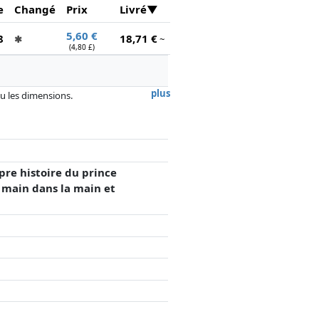
e
Changé
Prix
Livré
5,60 €
8
18,71 €
✱
~
(4,80 £)
plus
 ou les dimensions.
, la rémunération des partenaires n'a
pre histoire du prince
t main dans la main et