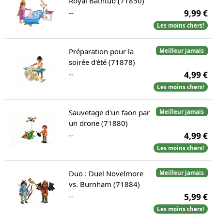
Royal Bathtub (71850)
--
9,99 €
Les moins chers!
Préparation pour la
Meilleur jamais
soirée d'été (71878)
--
4,99 €
Les moins chers!
Sauvetage d'un faon par
Meilleur jamais
un drone (71880)
--
4,99 €
Les moins chers!
Duo : Duel Novelmore
Meilleur jamais
vs. Burnham (71884)
--
5,99 €
Les moins chers!