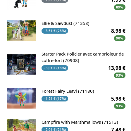
89%
Ellie & Sawdust (71358)
8,98 €
- 3,51 € (28%)
90%
Starter Pack Policier avec cambrioleur de
coffre-fort (70908)
13,98 €
- 3,01 € (18%)
93%
Forest Fairy Leavi (71180)
5,98 €
- 1,21 € (17%)
93%
Campfire with Marshmallows (71513)
7,48 €
- 2,01 € (21%)