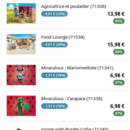
Agricultrice et poulailler (71308)
13,98 €
- 4,01 € (22%)
80%
Food Lounge (71538)
15,98 €
- 4,01 € (20%)
80%
Miraculous : Marionnettiste (71341)
6,98 €
- 1,31 € (16%)
87%
Miraculous : Carapace (71338)
6,98 €
- 1,31 € (16%)
87%
Jogger with Border Collie (71740)