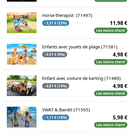
Horse therapist (71497)
11,98 €
- 3,51 € (23%)
Les moins chers!
Enfants avec jouets de plage (71581)
4,98 €
- 0,01 € (0%)
Les moins chers!
Enfant avec voiture de karting (71480)
4,98 €
- 0,81 € (14%)
Les moins chers!
SWAT & Bandit (71505)
5,98 €
- 1,11 € (16%)
Les moins chers!