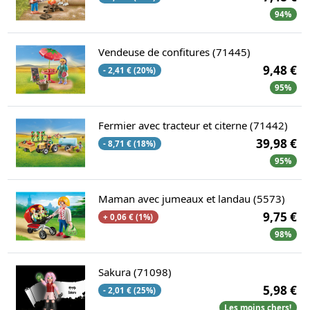
94%
Vendeuse de confitures (71445)
9,48 €
- 2,41 € (20%)
95%
Fermier avec tracteur et citerne (71442)
39,98 €
- 8,71 € (18%)
95%
Maman avec jumeaux et landau (5573)
9,75 €
+ 0,06 € (1%)
98%
Sakura (71098)
5,98 €
- 2,01 € (25%)
Les moins chers!