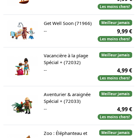
Les moins chers!
Get Well Soon (71966)
Meilleur jamais
--
9,99 €
Les moins chers!
Vacancière à la plage
Meilleur jamais
Spécial + (72032)
--
4,99 €
Les moins chers!
Aventurier & araignée
Meilleur jamais
Spécial + (72033)
--
4,99 €
Les moins chers!
Zoo : Éléphanteau et
Meilleur jamais