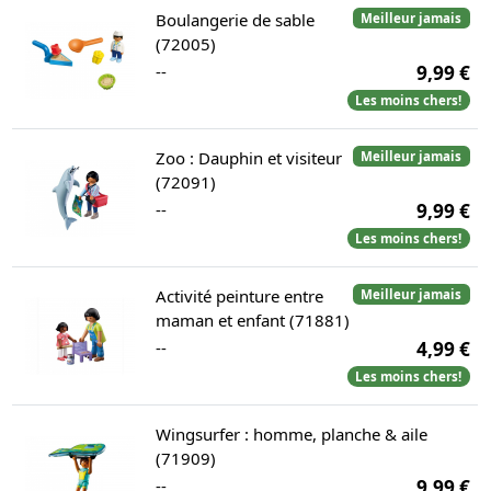
Boulangerie de sable
Meilleur jamais
(72005)
--
9,99 €
Les moins chers!
Zoo : Dauphin et visiteur
Meilleur jamais
(72091)
--
9,99 €
Les moins chers!
Activité peinture entre
Meilleur jamais
maman et enfant (71881)
--
4,99 €
Les moins chers!
Wingsurfer : homme, planche & aile
(71909)
--
9,99 €