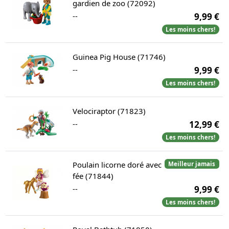
gardien de zoo (72092)
--
9,99 €
Les moins chers!
Guinea Pig House (71746)
--
9,99 €
Les moins chers!
Velociraptor (71823)
--
12,99 €
Les moins chers!
Poulain licorne doré avec
Meilleur jamais
fée (71844)
--
9,99 €
Les moins chers!