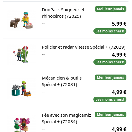
DuoPack Soigneur et
Meilleur jamais
rhinocéros (72025)
--
5,99 €
Les moins chers!
Policier et radar vitesse Spécial + (72029)
--
4,99 €
Les moins chers!
Mécanicien & outils
Meilleur jamais
Spécial + (72031)
--
4,99 €
Les moins chers!
Fée avec son magicamiz
Meilleur jamais
Spécial + (72034)
--
4,99 €