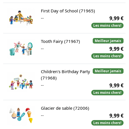
First Day of School (71965)
--
9,99 €
Les moins chers!
Tooth Fairy (71967)
Meilleur jamais
--
9,99 €
Les moins chers!
Children's Birthday Party
Meilleur jamais
(71968)
--
9,99 €
Les moins chers!
Glacier de sable (72006)
--
9,99 €
Les moins chers!