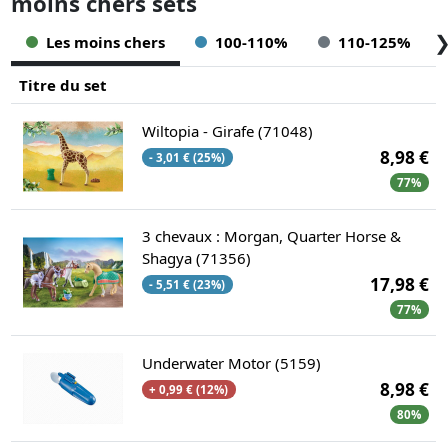
moins chers sets
Les moins chers
100-110%
110-125%
Titre du set
Wiltopia - Girafe (71048)
8,98 €
- 3,01 € (25%)
77%
3 chevaux : Morgan, Quarter Horse &
Shagya (71356)
17,98 €
- 5,51 € (23%)
77%
Underwater Motor (5159)
8,98 €
+ 0,99 € (12%)
80%