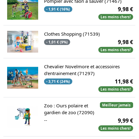
Pompier avec faon à sauver (71467)
9,98 €
- 1,91 € (16%)
Les moins chers!
Clothes Shopping (71539)
9,98 €
- 1,01 € (9%)
Les moins chers!
Chevalier Novelmore et accessoires
d'entrainement (71297)
11,98 €
- 3,71 € (24%)
Les moins chers!
Zoo : Ours polaire et
Meilleur jamais
gardien de zoo (72090)
--
9,99 €
Les moins chers!