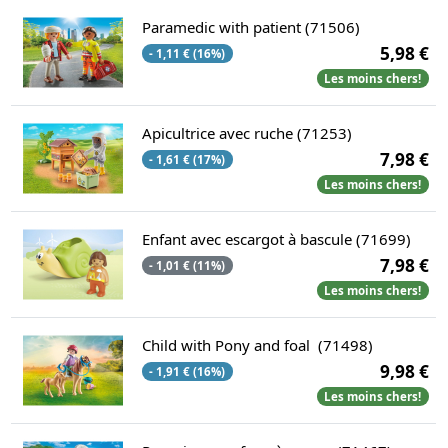
Paramedic with patient (71506)
5,98 €
- 1,11 € (16%)
Les moins chers!
Apicultrice avec ruche (71253)
7,98 €
- 1,61 € (17%)
Les moins chers!
Enfant avec escargot à bascule (71699)
7,98 €
- 1,01 € (11%)
Les moins chers!
Child with Pony and foal (71498)
9,98 €
- 1,91 € (16%)
Les moins chers!