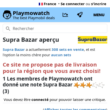
France
•
Se connecter
ou
s'incrire
Playmowatch
MENU
The best Playmobil deals
Supra Bazar aperçu
Supra Bazar
a actuellement
308 sets en vente
, et est
l'option la moins chère pour
aucun sets
Ce site ne propose pas de livraison
pour la région que vous avez choisi!
1 Les membres de Playmowatch ont
donné une note Supra Bazar
(3)
Vous devez être
connecté
pour pouvoir laisser une critique.
(
Afficher toutes les commentaires
)