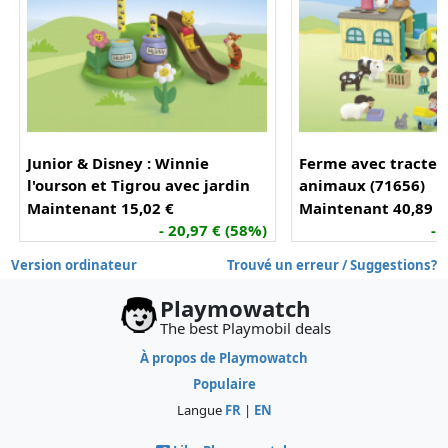
Junior & Disney : Winnie
Ferme avec tracteu
l'ourson et Tigrou avec jardin
animaux (71656)
d'abeilles (71694)
Maintenant 15,02 €
Maintenant 40,89 €
- 20,97 € (58%)
- 
Version ordinateur
Trouvé un erreur / Suggestions?
Playmowatch
The best Playmobil deals
À propos de Playmowatch
Populaire
Langue
FR
|
EN