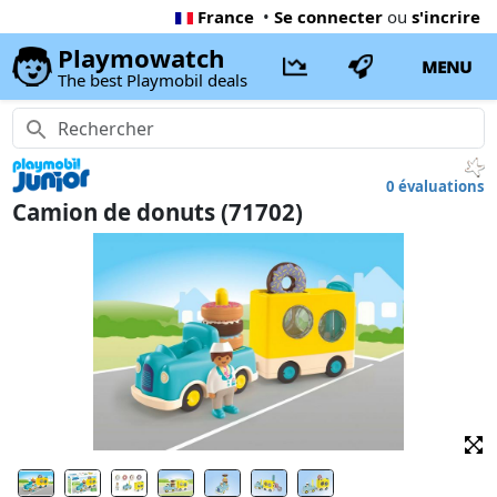
France
•
Se connecter
ou
s'incrire
Playmowatch
MENU
The best Playmobil deals
0 évaluations
Camion de donuts (71702)