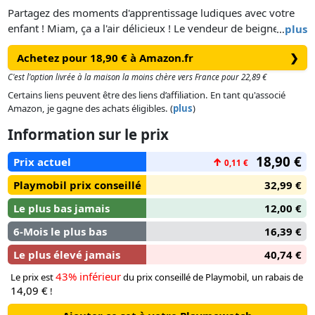
Partagez des moments d'apprentissage ludiques avec votre
enfant ! Miam, ça a l'air délicieux ! Le vendeur de beignets
…
plus
prend la route avec son camion à beignets pour satisfaire les
Achetez pour 18,90 € à Amazon.fr
❯
gourmands affamés avec des beignets frais. Avec cet
ensemble, votre enfant peut vivre la joie de la vente,
C'est l'option livrée à la maison la moins chère vers France pour 22,89 €
apprendre les couleurs et tester ses compétences motrices
Certains liens peuvent être des liens d’affiliation. En tant qu'associé
fines tout en les triant.
Amazon, je gagne des achats éligibles. (
plus
)
Information sur le prix
18,90 €
Prix actuel
↑
0,11 €
Playmobil prix conseillé
32,99 €
Le plus bas jamais
12,00 €
6-Mois le plus bas
16,39 €
Le plus élevé jamais
40,74 €
43% inférieur
Le prix est
du prix conseillé de Playmobil, un rabais de
14,09 €
!